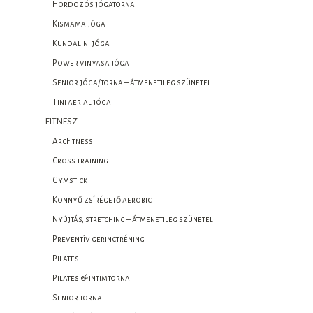
Hordozós jógatorna
Kismama jóga
Kundalini jóga
Power vinyasa jóga
Senior jóga/torna – átmenetileg szünetel
Tini aerial jóga
FITNESZ
ArcFitness
Cross training
Gymstick
Könnyű zsírégető aerobic
Nyújtás, stretching – átmenetileg szünetel
Preventív gerinctréning
Pilates
Pilates & intimtorna
Senior torna