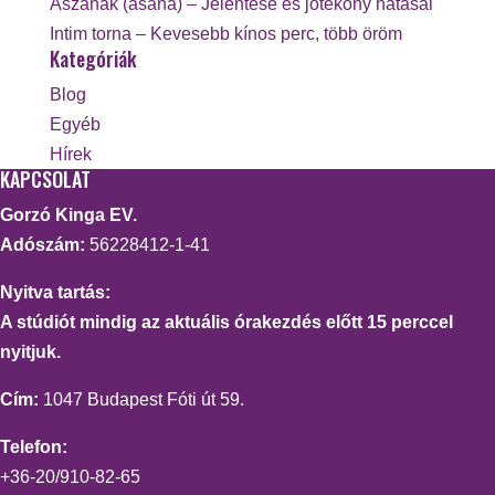
Ászanák (asana) – Jelentése és jótékony hatásai
Intim torna – Kevesebb kínos perc, több öröm
Kategóriák
Blog
Egyéb
Hírek
KAPCSOLAT
Gorzó Kinga EV.
Adószám:
56228412-1-41
Nyitva tartás:
A stúdiót mindig az aktuális órakezdés előtt 15 perccel
nyitjuk.
Cím:
1047 Budapest Fóti út 59.
Telefon:
+36-20/910-82-65