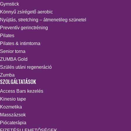
Gymstick
Könnyű zsírégető aerobic
Nyújtás, stretching – átmenetileg szünetel
Preventív gerinctréning
Pilates
Pilates & intimtorna
Senior torna
ZUMBA Gold
Szülés utáni regeneráció
Zumba
SZOLGÁLTATÁSOK
Access Bars kezelés
Kinesio tape
Kozmetika
Masszázsok
Piócaterápia
FIZETÉSI LEHETŐSÉGEK