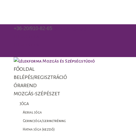
+36-20/910-82-65
gorzo.kinga@gmail.com
Facebook
Facebook
0 Elemek
FŐOLDAL
BELÉPÉS/REGISZTRÁCIÓ
ÓRAREND
MOZGÁS-SZÉPÉSZET
JÓGA
Aerial jóga
Gerincjóga/gerinctréning
Hatha jóga (kezdő)