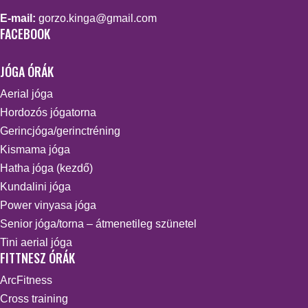
E-mail:
gorzo.kinga@gmail.com
FACEBOOK
JÓGA ÓRÁK
Aerial jóga
Hordozós jógatorna
Gerincjóga/gerinctréning
Kismama jóga
Hatha jóga (kezdő)
Kundalini jóga
Power vinyasa jóga
Senior jóga/torna – átmenetileg szünetel
Tini aerial jóga
FITTNESZ ÓRÁK
ArcFitness
Cross training