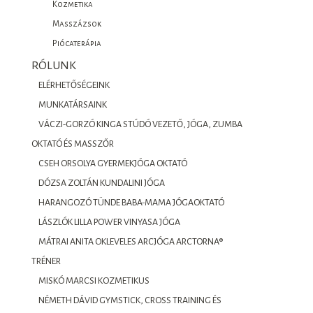
Kozmetika
Masszázsok
Piócaterápia
RÓLUNK
ELÉRHETŐSÉGEINK
MUNKATÁRSAINK
VÁCZI-GORZÓ KINGA STÚDÓ VEZETŐ, JÓGA, ZUMBA
OKTATÓ ÉS MASSZŐR
CSEH ORSOLYA GYERMEKJÓGA OKTATÓ
DÓZSA ZOLTÁN KUNDALINI JÓGA
HARANGOZÓ TÜNDE BABA-MAMA JÓGAOKTATÓ
LÁSZLÓK LILLA POWER VINYASA JÓGA
MÁTRAI ANITA OKLEVELES ARCJÓGA ARCTORNA®
TRÉNER
MISKÓ MARCSI KOZMETIKUS
NÉMETH DÁVID GYMSTICK, CROSS TRAINING ÉS