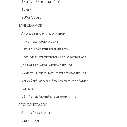
Szülés utáni regeneráció
Zumba
ZUMBA Gold
TANFOLYAMOK
Arcfeszesítő mini workshop
Hangtálas foglalkozás
Hétvégi apás szülésfelkészítő
Homlok és szemkörnyék ápoló workshop
Jóga alapgyakorlatok workshop
Nyak, toka, dekoltázs feszesítő workshop
Relaxáció, meditáció tanfolyam kezdőknek
Táborok
Váll és csípő nyitó aerial workshop
SZOLGÁLTATÁSOK
Access Bars kezelés
Kinesio tape