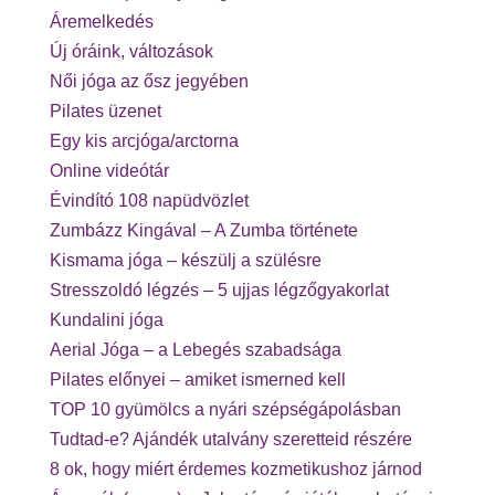
Áremelkedés
Új óráink, változások
Női jóga az ősz jegyében
Pilates üzenet
Egy kis arcjóga/arctorna
Online videótár
Évindító 108 napüdvözlet
Zumbázz Kingával – A Zumba története
Kismama jóga – készülj a szülésre
Stresszoldó légzés – 5 ujjas légzőgyakorlat
Kundalini jóga
Aerial Jóga – a Lebegés szabadsága
Pilates előnyei – amiket ismerned kell
TOP 10 gyümölcs a nyári szépségápolásban
Tudtad-e? Ajándék utalvány szeretteid részére
8 ok, hogy miért érdemes kozmetikushoz járnod