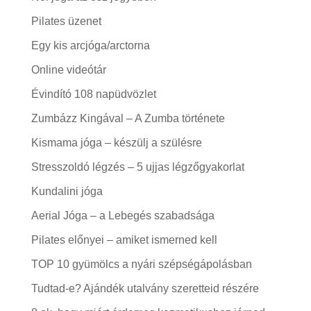
Pilates üzenet
Egy kis arcjóga/arctorna
Online videótár
Évindító 108 napüdvözlet
Zumbázz Kingával – A Zumba története
Kismama jóga – készülj a szülésre
Stresszoldó légzés – 5 ujjas légzőgyakorlat
Kundalini jóga
Aerial Jóga – a Lebegés szabadsága
Pilates előnyei – amiket ismerned kell
TOP 10 gyümölcs a nyári szépségápolásban
Tudtad-e? Ajándék utalvány szeretteid részére