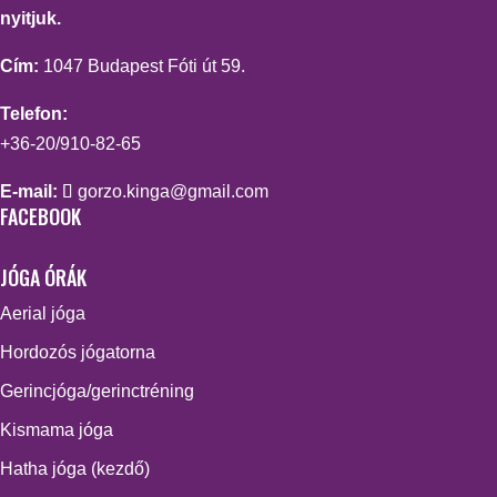
nyitjuk.
Cím:
1047 Budapest Fóti út 59.
Telefon:
+36-20/910-82-65
E-mail:
gorzo.kinga@gmail.com
FACEBOOK
JÓGA ÓRÁK
Aerial jóga
Hordozós jógatorna
Gerincjóga/gerinctréning
Kismama jóga
Hatha jóga (kezdő)