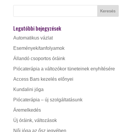
Legutóbbi bejegyzések
Automatikus vázlat
Események/tanfolyamok
Állandó csoportos óráink
Piócaterápia a változókor tüneteinek enyhítésére
Access Bars kezelés előnyei
Kundalini jóga
Piócaterápia – új szolgáltatásunk
Áremelkedés
Új óráink, változások
Női jóga az ősz jegyében