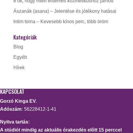
8 ok, hogy miért érdemes kozmetikushoz járnod
Ászanák (asana) – Jelentése és jótékony hatásai
Intim torna – Kevesebb kínos perc, több öröm
Kategóriák
Blog
Egyéb
Hírek
KAPCSOLAT
Gorzó Kinga EV.
Adószám:
56228412-1-41
Nyitva tartás:
A stúdiót mindig az aktuális órakezdés előtt 15 perccel