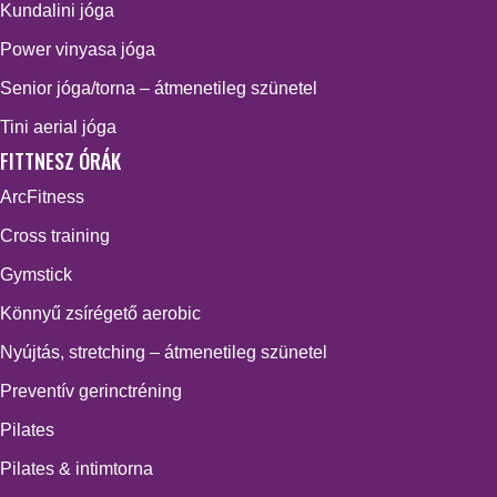
Kundalini jóga
Power vinyasa jóga
Senior jóga/torna – átmenetileg szünetel
Tini aerial jóga
FITTNESZ ÓRÁK
ArcFitness
Cross training
Gymstick
Könnyű zsírégető aerobic
Nyújtás, stretching – átmenetileg szünetel
Preventív gerinctréning
Pilates
Pilates & intimtorna