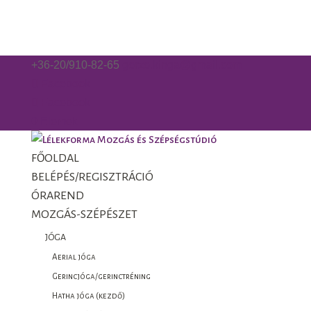
+36-20/910-82-65
gorzo.kinga@gmail.com
Facebook
Facebook
0 Elemek
FŐOLDAL
BELÉPÉS/REGISZTRÁCIÓ
ÓRAREND
MOZGÁS-SZÉPÉSZET
JÓGA
Aerial jóga
Gerincjóga/gerinctréning
Hatha jóga (kezdő)