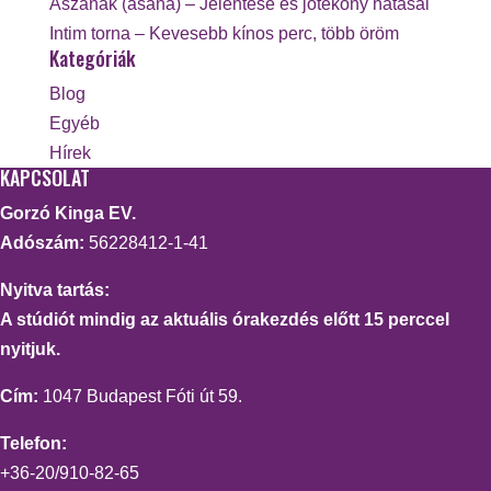
Ászanák (asana) – Jelentése és jótékony hatásai
Intim torna – Kevesebb kínos perc, több öröm
Kategóriák
Blog
Egyéb
Hírek
KAPCSOLAT
Gorzó Kinga EV.
Adószám:
56228412-1-41
Nyitva tartás:
A stúdiót mindig az aktuális órakezdés előtt 15 perccel
nyitjuk.
Cím:
1047 Budapest Fóti út 59.
Telefon:
+36-20/910-82-65