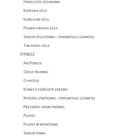
Hordozós jógatorna
Kismama jóga
Kundalini jóga
Power vinyasa jóga
Senior jóga/torna – átmenetileg szünetel
Tini aerial jóga
FITNESZ
ArcFitness
Cross training
Gymstick
Könnyű zsírégető aerobic
Nyújtás, stretching – átmenetileg szünetel
Preventív gerinctréning
Pilates
Pilates & intimtorna
Senior torna