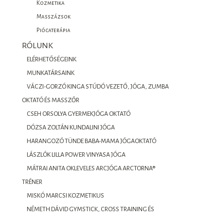
Kozmetika
Masszázsok
Piócaterápia
RÓLUNK
ELÉRHETŐSÉGEINK
MUNKATÁRSAINK
VÁCZI-GORZÓ KINGA STÚDÓ VEZETŐ, JÓGA, ZUMBA
OKTATÓ ÉS MASSZŐR
CSEH ORSOLYA GYERMEKJÓGA OKTATÓ
DÓZSA ZOLTÁN KUNDALINI JÓGA
HARANGOZÓ TÜNDE BABA-MAMA JÓGAOKTATÓ
LÁSZLÓK LILLA POWER VINYASA JÓGA
MÁTRAI ANITA OKLEVELES ARCJÓGA ARCTORNA®
TRÉNER
MISKÓ MARCSI KOZMETIKUS
NÉMETH DÁVID GYMSTICK, CROSS TRAINING ÉS