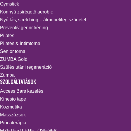
Gymstick
Könnyű zsírégető aerobic
Nyújtás, stretching – átmenetileg szünetel
Preventív gerinctréning
Pilates
Pilates & intimtorna
Senior torna
ZUMBA Gold
Szülés utáni regeneráció
Zumba
SZOLGÁLTATÁSOK
Access Bars kezelés
Kinesio tape
Kozmetika
Masszázsok
Piócaterápia
FIZETÉSI LEHETŐSÉGEK