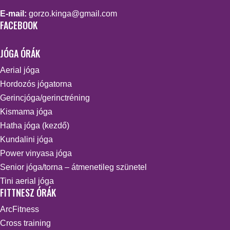
E-mail:
gorzo.kinga@gmail.com
FACEBOOK
JÓGA ÓRÁK
Aerial jóga
Hordozós jógatorna
Gerincjóga/gerinctréning
Kismama jóga
Hatha jóga (kezdő)
Kundalini jóga
Power vinyasa jóga
Senior jóga/torna – átmenetileg szünetel
Tini aerial jóga
FITTNESZ ÓRÁK
ArcFitness
Cross training