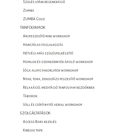
Szülés utáni regeneráció
Zumba
ZUMBA Gold
TANFOLYAMOK
Arcfeszesítő mini workshop
Hangtálas foglalkozás
Hétvégi apás szülésfelkészítő
Homlok és szemkörnyék ápoló workshop
Jóga alapgyakorlatok workshop
Nyak, toka, dekoltázs feszesítő workshop
Relaxáció, meditáció tanfolyam kezdőknek
Táborok
Váll és csípő nyitó aerial workshop
SZOLGÁLTATÁSOK
Access Bars kezelés
Kinesio tape