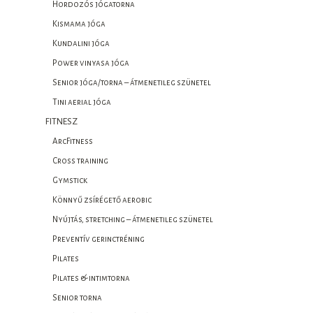
Hordozós jógatorna
Kismama jóga
Kundalini jóga
Power vinyasa jóga
Senior jóga/torna – átmenetileg szünetel
Tini aerial jóga
FITNESZ
ArcFitness
Cross training
Gymstick
Könnyű zsírégető aerobic
Nyújtás, stretching – átmenetileg szünetel
Preventív gerinctréning
Pilates
Pilates & intimtorna
Senior torna