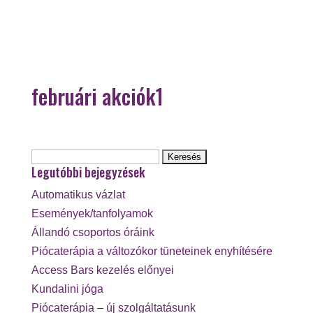
februári akciók1
Keresés:
Legutóbbi bejegyzések
Automatikus vázlat
Események/tanfolyamok
Állandó csoportos óráink
Piócaterápia a változókor tüneteinek enyhítésére
Access Bars kezelés előnyei
Kundalini jóga
Piócaterápia – új szolgáltatásunk