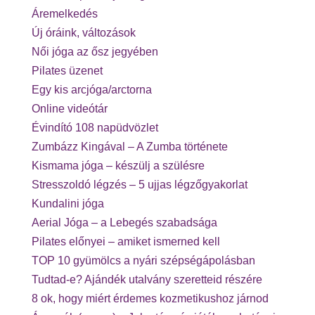
Áremelkedés
Új óráink, változások
Női jóga az ősz jegyében
Pilates üzenet
Egy kis arcjóga/arctorna
Online videótár
Évindító 108 napüdvözlet
Zumbázz Kingával – A Zumba története
Kismama jóga – készülj a szülésre
Stresszoldó légzés – 5 ujjas légzőgyakorlat
Kundalini jóga
Aerial Jóga – a Lebegés szabadsága
Pilates előnyei – amiket ismerned kell
TOP 10 gyümölcs a nyári szépségápolásban
Tudtad-e? Ajándék utalvány szeretteid részére
8 ok, hogy miért érdemes kozmetikushoz járnod