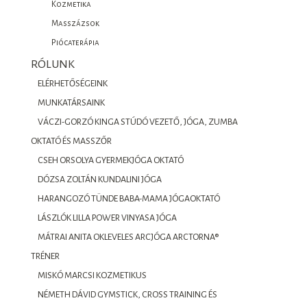
Kozmetika
Masszázsok
Piócaterápia
RÓLUNK
ELÉRHETŐSÉGEINK
MUNKATÁRSAINK
VÁCZI-GORZÓ KINGA STÚDÓ VEZETŐ, JÓGA, ZUMBA
OKTATÓ ÉS MASSZŐR
CSEH ORSOLYA GYERMEKJÓGA OKTATÓ
DÓZSA ZOLTÁN KUNDALINI JÓGA
HARANGOZÓ TÜNDE BABA-MAMA JÓGAOKTATÓ
LÁSZLÓK LILLA POWER VINYASA JÓGA
MÁTRAI ANITA OKLEVELES ARCJÓGA ARCTORNA®
TRÉNER
MISKÓ MARCSI KOZMETIKUS
NÉMETH DÁVID GYMSTICK, CROSS TRAINING ÉS