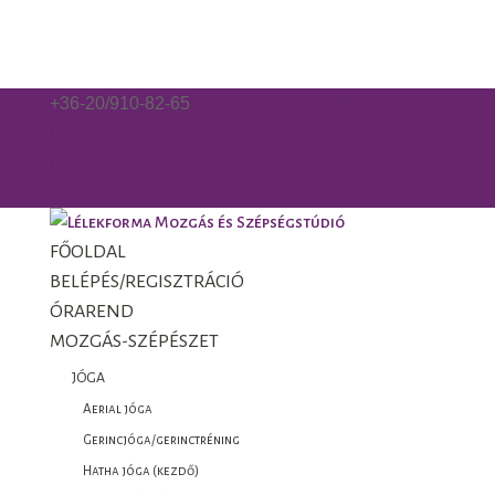
+36-20/910-82-65
gorzo.kinga@gmail.com
Facebook
Facebook
0 Elemek
FŐOLDAL
BELÉPÉS/REGISZTRÁCIÓ
ÓRAREND
MOZGÁS-SZÉPÉSZET
JÓGA
Aerial jóga
Gerincjóga/gerinctréning
Hatha jóga (kezdő)