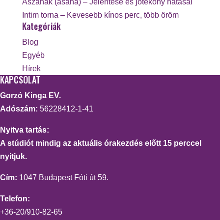
Ászanák (asana) – Jelentése és jótékony hatásai
Intim torna – Kevesebb kínos perc, több öröm
Kategóriák
Blog
Egyéb
Hírek
KAPCSOLAT
Gorzó Kinga EV.
Adószám:
56228412-1-41
Nyitva tartás:
A stúdiót mindig az aktuális órakezdés előtt 15 perccel
nyitjuk.
Cím:
1047 Budapest Fóti út 59.
Telefon:
+36-20/910-82-65