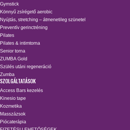
Gymstick
Könnyű zsírégető aerobic
Nyújtás, stretching – átmenetileg szünetel
Preventív gerinctréning
Pilates
Pilates & intimtorna
Senior torna
ZUMBA Gold
Szülés utáni regeneráció
Zumba
SZOLGÁLTATÁSOK
Access Bars kezelés
Kinesio tape
Kozmetika
Masszázsok
Piócaterápia
FIZETÉSI LEHETŐSÉGEK