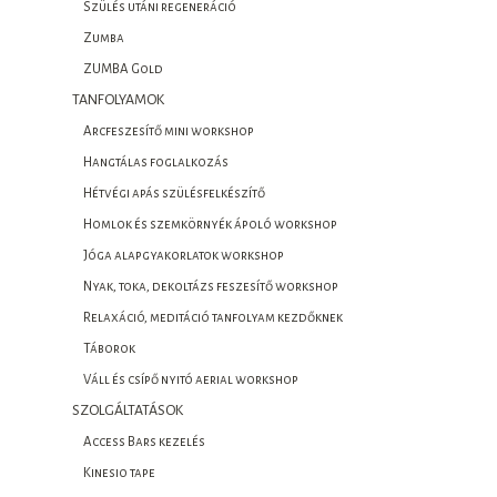
Szülés utáni regeneráció
Zumba
ZUMBA Gold
TANFOLYAMOK
Arcfeszesítő mini workshop
Hangtálas foglalkozás
Hétvégi apás szülésfelkészítő
Homlok és szemkörnyék ápoló workshop
Jóga alapgyakorlatok workshop
Nyak, toka, dekoltázs feszesítő workshop
Relaxáció, meditáció tanfolyam kezdőknek
Táborok
Váll és csípő nyitó aerial workshop
SZOLGÁLTATÁSOK
Access Bars kezelés
Kinesio tape