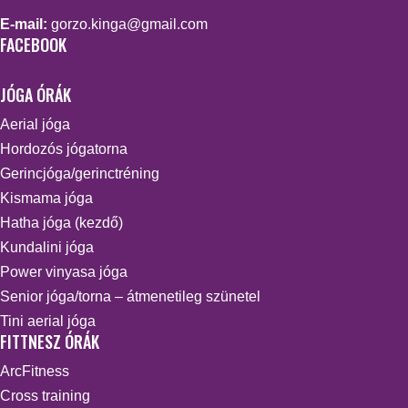
E-mail:
gorzo.kinga@gmail.com
FACEBOOK
JÓGA ÓRÁK
Aerial jóga
Hordozós jógatorna
Gerincjóga/gerinctréning
Kismama jóga
Hatha jóga (kezdő)
Kundalini jóga
Power vinyasa jóga
Senior jóga/torna – átmenetileg szünetel
Tini aerial jóga
FITTNESZ ÓRÁK
ArcFitness
Cross training