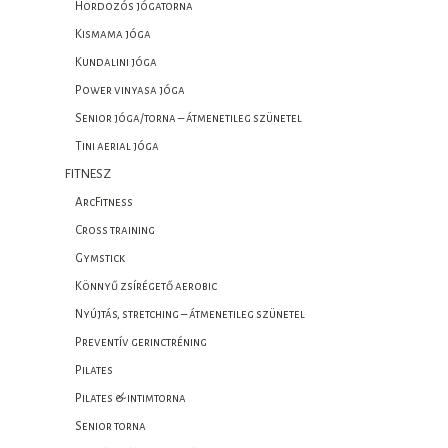
Hordozós jógatorna
Kismama jóga
Kundalini jóga
Power vinyasa jóga
Senior jóga/torna – átmenetileg szünetel
Tini aerial jóga
FITNESZ
ArcFitness
Cross training
Gymstick
Könnyű zsírégető aerobic
Nyújtás, stretching – átmenetileg szünetel
Preventív gerinctréning
Pilates
Pilates & intimtorna
Senior torna