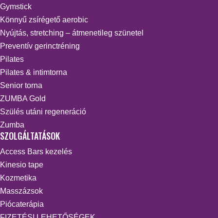
Gymstick
Könnyű zsírégető aerobic
Nyújtás, stretching – átmenetileg szünetel
Preventív gerinctréning
Pilates
Pilates & intimtorna
Senior torna
ZUMBA Gold
Szülés utáni regeneráció
Zumba
SZOLGÁLTATÁSOK
Access Bars kezelés
Kinesio tape
Kozmetika
Masszázsok
Piócaterápia
FIZETÉSI LEHETŐSÉGEK