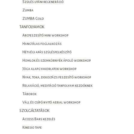
Szülés utáni regeneráció
Zumba
ZUMBA Gold
TANFOLYAMOK
Arcfeszesítő mini workshop
Hangtálas foglalkozás
Hétvégi apás szülésfelkészítő
Homlok és szemkörnyék ápoló workshop
Jóga alapgyakorlatok workshop
Nyak, toka, dekoltázs feszesítő workshop
Relaxáció, meditáció tanfolyam kezdőknek
Táborok
Váll és csípő nyitó aerial workshop
SZOLGÁLTATÁSOK
Access Bars kezelés
Kinesio tape