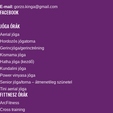
E-mail:
gorzo.kinga@gmail.com
FACEBOOK
JÓGA ÓRÁK
Aerial jóga
Hordozós jógatorna
Gerincjóga/gerinctréning
Kismama jóga
Hatha jóga (kezdő)
Kundalini jóga
Power vinyasa jóga
Senior jóga/torna – átmenetileg szünetel
Tini aerial jóga
FITTNESZ ÓRÁK
ArcFitness
Cross training