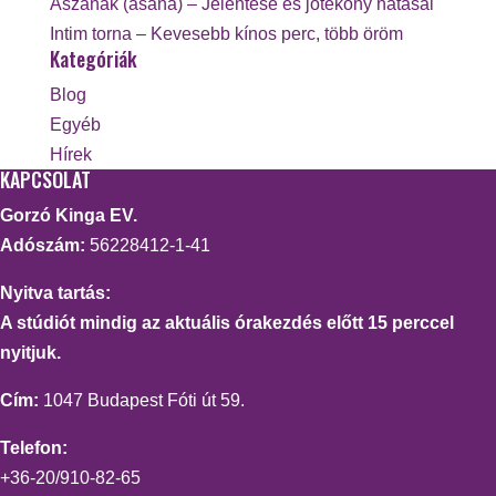
Ászanák (asana) – Jelentése és jótékony hatásai
Intim torna – Kevesebb kínos perc, több öröm
Kategóriák
Blog
Egyéb
Hírek
KAPCSOLAT
Gorzó Kinga EV.
Adószám:
56228412-1-41
Nyitva tartás:
A stúdiót mindig az aktuális órakezdés előtt 15 perccel
nyitjuk.
Cím:
1047 Budapest Fóti út 59.
Telefon:
+36-20/910-82-65