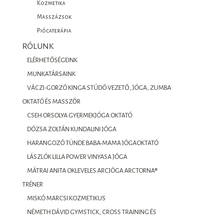
Kozmetika
Masszázsok
Piócaterápia
RÓLUNK
ELÉRHETŐSÉGEINK
MUNKATÁRSAINK
VÁCZI-GORZÓ KINGA STÚDÓ VEZETŐ, JÓGA, ZUMBA
OKTATÓ ÉS MASSZŐR
CSEH ORSOLYA GYERMEKJÓGA OKTATÓ
DÓZSA ZOLTÁN KUNDALINI JÓGA
HARANGOZÓ TÜNDE BABA-MAMA JÓGAOKTATÓ
LÁSZLÓK LILLA POWER VINYASA JÓGA
MÁTRAI ANITA OKLEVELES ARCJÓGA ARCTORNA®
TRÉNER
MISKÓ MARCSI KOZMETIKUS
NÉMETH DÁVID GYMSTICK, CROSS TRAINING ÉS