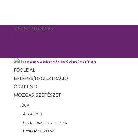
+36-20/910-82-65
gorzo.kinga@gmail.com
Facebook
Facebook
0 Elemek
FŐOLDAL
BELÉPÉS/REGISZTRÁCIÓ
ÓRAREND
MOZGÁS-SZÉPÉSZET
JÓGA
Aerial jóga
Gerincjóga/gerinctréning
Hatha jóga (kezdő)