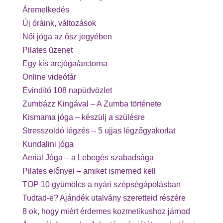
Áremelkedés
Új óráink, változások
Női jóga az ősz jegyében
Pilates üzenet
Egy kis arcjóga/arctorna
Online videótár
Évindító 108 napüdvözlet
Zumbázz Kingával – A Zumba története
Kismama jóga – készülj a szülésre
Stresszoldó légzés – 5 ujjas légzőgyakorlat
Kundalini jóga
Aerial Jóga – a Lebegés szabadsága
Pilates előnyei – amiket ismerned kell
TOP 10 gyümölcs a nyári szépségápolásban
Tudtad-e? Ajándék utalvány szeretteid részére
8 ok, hogy miért érdemes kozmetikushoz járnod