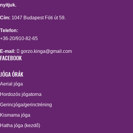
nyitjuk.
Cím:
1047 Budapest Fóti út 59.
Telefon:
+36-20/910-82-65
E-mail:
gorzo.kinga@gmail.com
FACEBOOK
JÓGA ÓRÁK
Aerial jóga
Hordozós jógatorna
Gerincjóga/gerinctréning
Kismama jóga
Hatha jóga (kezdő)