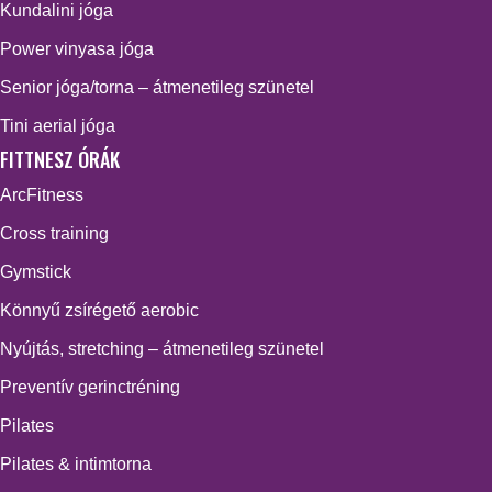
Kundalini jóga
Power vinyasa jóga
Senior jóga/torna – átmenetileg szünetel
Tini aerial jóga
FITTNESZ ÓRÁK
ArcFitness
Cross training
Gymstick
Könnyű zsírégető aerobic
Nyújtás, stretching – átmenetileg szünetel
Preventív gerinctréning
Pilates
Pilates & intimtorna