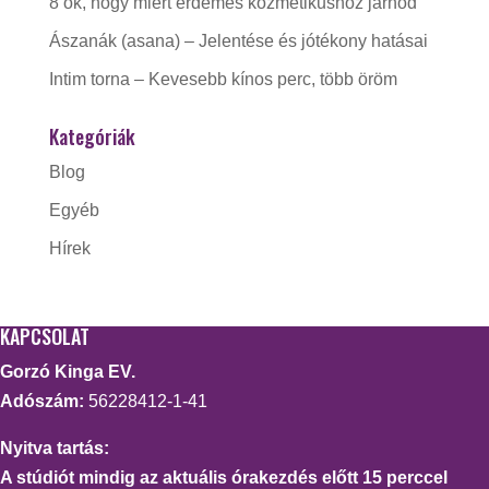
8 ok, hogy miért érdemes kozmetikushoz járnod
Ászanák (asana) – Jelentése és jótékony hatásai
Intim torna – Kevesebb kínos perc, több öröm
Kategóriák
Blog
Egyéb
Hírek
KAPCSOLAT
Gorzó Kinga EV.
Adószám:
56228412-1-41
Nyitva tartás:
A stúdiót mindig az aktuális órakezdés előtt 15 perccel