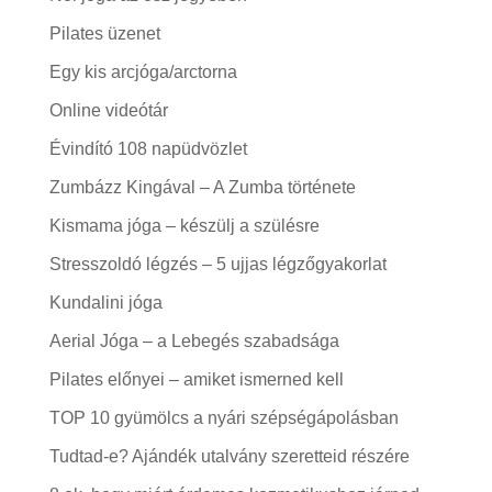
Pilates üzenet
Egy kis arcjóga/arctorna
Online videótár
Évindító 108 napüdvözlet
Zumbázz Kingával – A Zumba története
Kismama jóga – készülj a szülésre
Stresszoldó légzés – 5 ujjas légzőgyakorlat
Kundalini jóga
Aerial Jóga – a Lebegés szabadsága
Pilates előnyei – amiket ismerned kell
TOP 10 gyümölcs a nyári szépségápolásban
Tudtad-e? Ajándék utalvány szeretteid részére