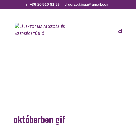
+36-20/910-82-65
gorzo.kinga@gmail.com
októberben gif