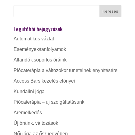
Legutóbbi bejegyzések
Automatikus vázlat
Események/tanfolyamok
Állandó csoportos óráink
Piócaterápia a változókor tüneteinek enyhítésére
Access Bars kezelés előnyei
Kundalini jóga
Piócaterápia – új szolgáltatásunk
Áremelkedés
Új óráink, változások
Női jóga az ősz jegyében