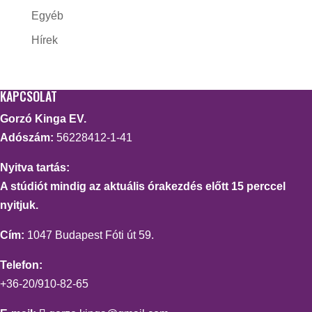
Egyéb
Hírek
KAPCSOLAT
Gorzó Kinga EV.
Adószám:
56228412-1-41
Nyitva tartás:
A stúdiót mindig az aktuális órakezdés előtt 15 perccel
nyitjuk.
Cím:
1047 Budapest Fóti út 59.
Telefon:
+36-20/910-82-65