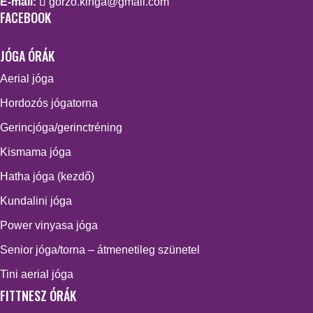
E-mail:
gorzo.kinga@gmail.com
FACEBOOK
JÓGA ÓRÁK
Aerial jóga
Hordozós jógatorna
Gerincjóga/gerinctréning
Kismama jóga
Hatha jóga (kezdő)
Kundalini jóga
Power vinyasa jóga
Senior jóga/torna – átmenetileg szünetel
Tini aerial jóga
FITTNESZ ÓRÁK