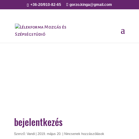
+36-20/910-82-65
gorzo.kinga@gmail.com
bejelentkezés
Szerző:
Vandi
|
2019. május 20.
|
Nincsenek hozzászólások