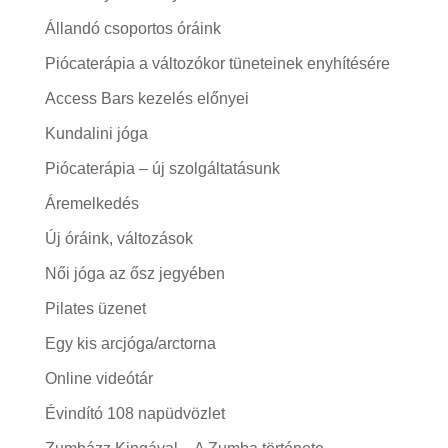
Állandó csoportos óráink
Piócaterápia a változókor tüneteinek enyhítésére
Access Bars kezelés előnyei
Kundalini jóga
Piócaterápia – új szolgáltatásunk
Áremelkedés
Új óráink, változások
Női jóga az ősz jegyében
Pilates üzenet
Egy kis arcjóga/arctorna
Online videótár
Évindító 108 napüdvözlet