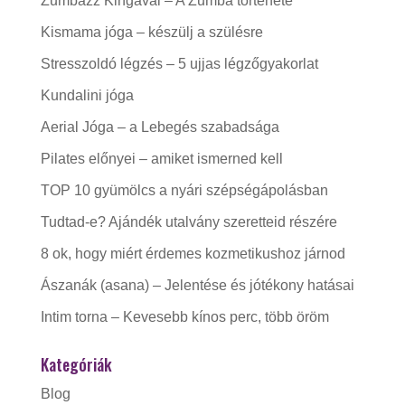
Zumbázz Kingával – A Zumba története
Kismama jóga – készülj a szülésre
Stresszoldó légzés – 5 ujjas légzőgyakorlat
Kundalini jóga
Aerial Jóga – a Lebegés szabadsága
Pilates előnyei – amiket ismerned kell
TOP 10 gyümölcs a nyári szépségápolásban
Tudtad-e? Ajándék utalvány szeretteid részére
8 ok, hogy miért érdemes kozmetikushoz járnod
Ászanák (asana) – Jelentése és jótékony hatásai
Intim torna – Kevesebb kínos perc, több öröm
Kategóriák
Blog