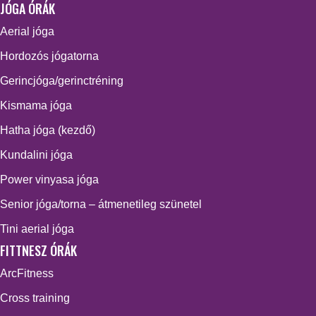
JÓGA ÓRÁK
Aerial jóga
Hordozós jógatorna
Gerincjóga/gerinctréning
Kismama jóga
Hatha jóga (kezdő)
Kundalini jóga
Power vinyasa jóga
Senior jóga/torna – átmenetileg szünetel
Tini aerial jóga
FITTNESZ ÓRÁK
ArcFitness
Cross training