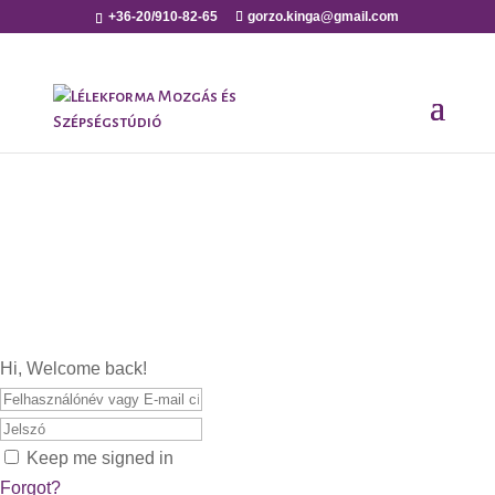
+36-20/910-82-65
gorzo.kinga@gmail.com
Hi, Welcome back!
Keep me signed in
Forgot?