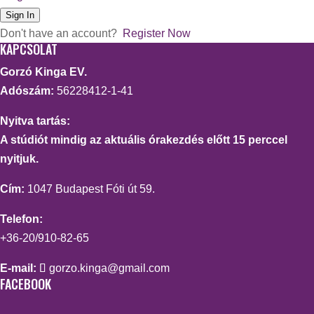
Sign In
Don't have an account?
Register Now
KAPCSOLAT
Gorzó Kinga EV.
Adószám:
56228412-1-41
Nyitva tartás:
A stúdiót mindig az aktuális órakezdés előtt 15 perccel
nyitjuk.
Cím:
1047 Budapest Fóti út 59.
Telefon:
+36-20/910-82-65
E-mail:
gorzo.kinga@gmail.com
FACEBOOK