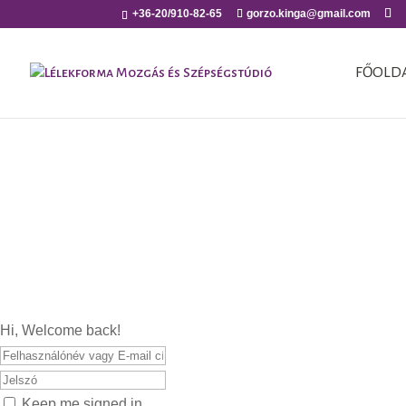
+36-20/910-82-65
gorzo.kinga@gmail.com
FŐOLD
Hi, Welcome back!
Keep me signed in