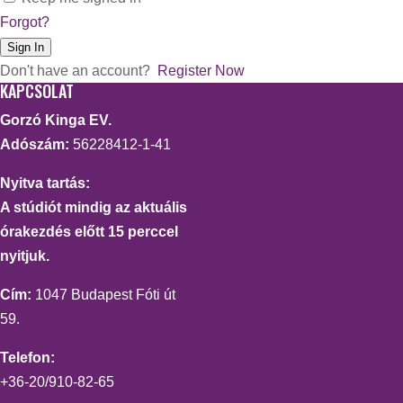
Forgot?
Sign In
Don't have an account?
Register Now
KAPCSOLAT
Gorzó Kinga EV.
Adószám:
56228412-1-41
Nyitva tartás:
A stúdiót mindig az aktuális
órakezdés előtt 15 perccel
nyitjuk.
Cím:
1047 Budapest Fóti út
59.
Telefon:
+36-20/910-82-65