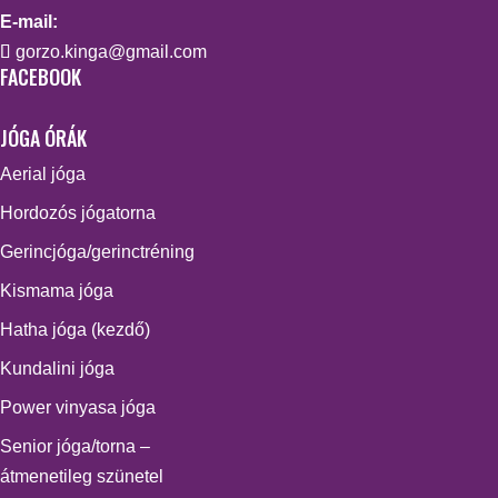
E-mail:
gorzo.kinga@gmail.com
FACEBOOK
JÓGA ÓRÁK
Aerial jóga
Hordozós jógatorna
Gerincjóga/gerinctréning
Kismama jóga
Hatha jóga (kezdő)
Kundalini jóga
Power vinyasa jóga
Senior jóga/torna –
átmenetileg szünetel