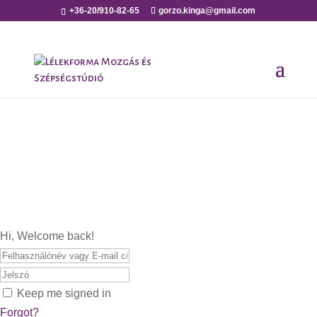
+36-20/910-82-65
gorzo.kinga@gmail.com
Hi, Welcome back!
Keep me signed in
Forgot?