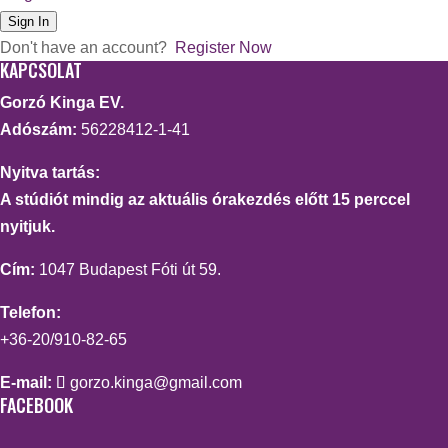
Sign In
Don't have an account?
Register Now
KAPCSOLAT
Gorzó Kinga EV.
Adószám:
56228412-1-41
Nyitva tartás:
A stúdiót mindig az aktuális órakezdés előtt 15 perccel
nyitjuk.
Cím:
1047 Budapest Fóti út 59.
Telefon:
+36-20/910-82-65
E-mail:
gorzo.kinga@gmail.com
FACEBOOK