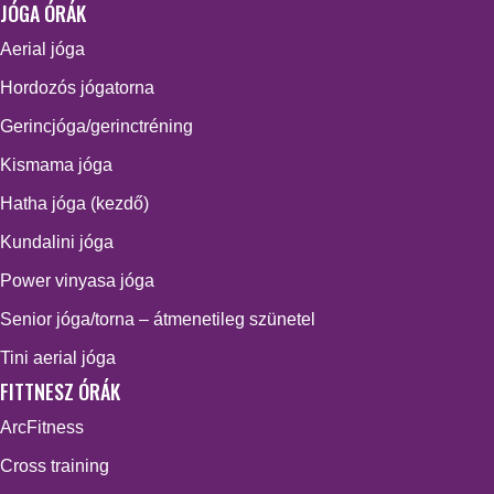
JÓGA ÓRÁK
Aerial jóga
Hordozós jógatorna
Gerincjóga/gerinctréning
Kismama jóga
Hatha jóga (kezdő)
Kundalini jóga
Power vinyasa jóga
Senior jóga/torna – átmenetileg szünetel
Tini aerial jóga
FITTNESZ ÓRÁK
ArcFitness
Cross training