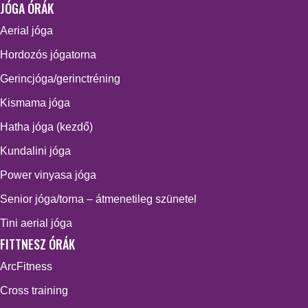
JÓGA ÓRÁK
Aerial jóga
Hordozós jógatorna
Gerincjóga/gerinctréning
Kismama jóga
Hatha jóga (kezdő)
Kundalini jóga
Power vinyasa jóga
Senior jóga/torna – átmenetileg szünetel
Tini aerial jóga
FITTNESZ ÓRÁK
ArcFitness
Cross training