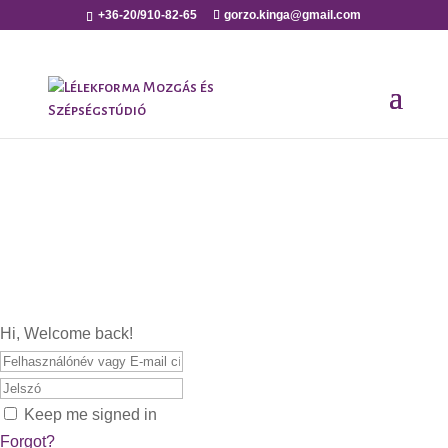
+36-20/910-82-65
gorzo.kinga@gmail.com
Hi, Welcome back!
Keep me signed in
Forgot?