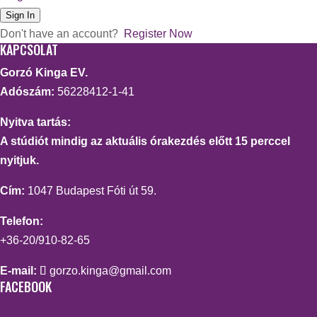
Sign In
Don't have an account?
Register Now
KAPCSOLAT
Gorzó Kinga EV.
Adószám:
56228412-1-41
Nyitva tartás:
A stúdiót mindig az aktuális órakezdés előtt 15 perccel
nyitjuk.
Cím:
1047 Budapest Fóti út 59.
Telefon:
+36-20/910-82-65
E-mail:
gorzo.kinga@gmail.com
FACEBOOK