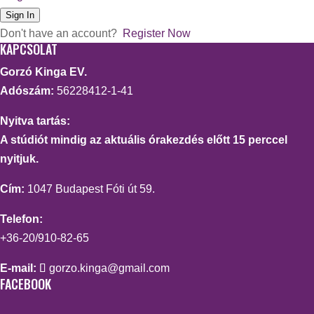
Sign In
Don't have an account?
Register Now
KAPCSOLAT
Gorzó Kinga EV.
Adószám:
56228412-1-41
Nyitva tartás:
A stúdiót mindig az aktuális órakezdés előtt 15 perccel
nyitjuk.
Cím:
1047 Budapest Fóti út 59.
Telefon:
+36-20/910-82-65
E-mail:
gorzo.kinga@gmail.com
FACEBOOK