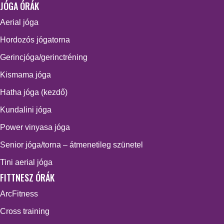
JÓGA ÓRÁK
Aerial jóga
Hordozós jógatorna
Gerincjóga/gerinctréning
Kismama jóga
Hatha jóga (kezdő)
Kundalini jóga
Power vinyasa jóga
Senior jóga/torna – átmenetileg szünetel
Tini aerial jóga
FITTNESZ ÓRÁK
ArcFitness
Cross training