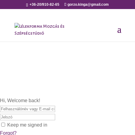
+36-20/910-82-65
gorzo.kinga@gmail.com
Hi, Welcome back!
Keep me signed in
Forgot?