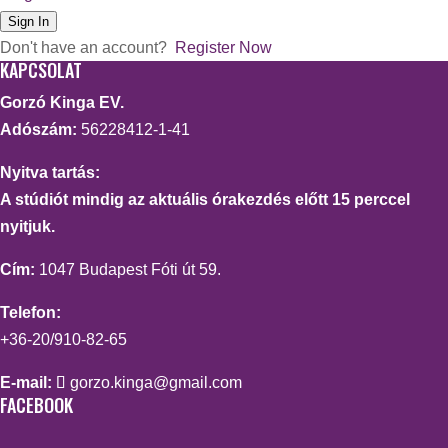
Sign In
Don't have an account?
Register Now
KAPCSOLAT
Gorzó Kinga EV.
Adószám:
56228412-1-41
Nyitva tartás:
A stúdiót mindig az aktuális órakezdés előtt 15 perccel
nyitjuk.
Cím:
1047 Budapest Fóti út 59.
Telefon:
+36-20/910-82-65
E-mail:
gorzo.kinga@gmail.com
FACEBOOK