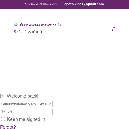
+36-20/910-82-65
gorzo.kinga@gmail.com
Hi, Welcome back!
Keep me signed in
Forgot?