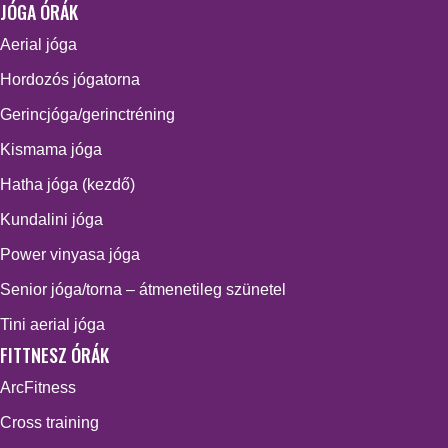
JÓGA ÓRÁK
Aerial jóga
Hordozós jógatorna
Gerincjóga/gerinctréning
Kismama jóga
Hatha jóga (kezdő)
Kundalini jóga
Power vinyasa jóga
Senior jóga/torna – átmenetileg szünetel
Tini aerial jóga
FITTNESZ ÓRÁK
ArcFitness
Cross training