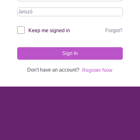
Forgot?
Keep me signed in
Sign In
Don't have an account?
Register Now
KAPCSOLAT
Gorzó Kinga EV.
Adószám:
56228412-1-41
Nyitva tartás:
A stúdiót mindig az aktuális órakezdés előtt 15