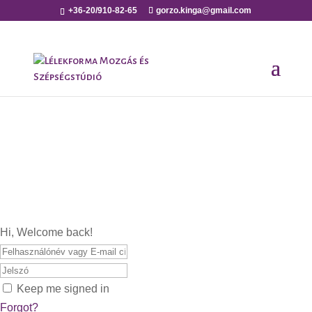
+36-20/910-82-65
gorzo.kinga@gmail.com
Hi, Welcome back!
Keep me signed in
Forgot?