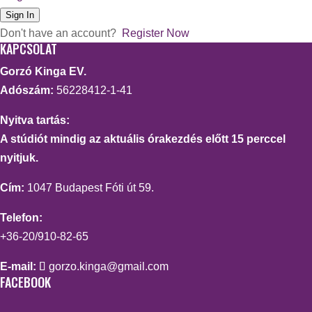
Sign In
Don't have an account?
Register Now
KAPCSOLAT
Gorzó Kinga EV.
Adószám:
56228412-1-41
Nyitva tartás:
A stúdiót mindig az aktuális órakezdés előtt 15 perccel
nyitjuk.
Cím:
1047 Budapest Fóti út 59.
Telefon:
+36-20/910-82-65
E-mail:
gorzo.kinga@gmail.com
FACEBOOK