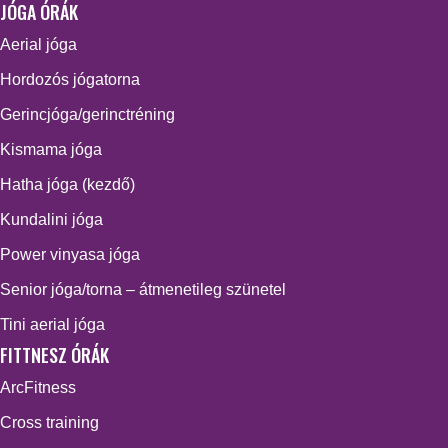
JÓGA ÓRÁK
Aerial jóga
Hordozós jógatorna
Gerincjóga/gerinctréning
Kismama jóga
Hatha jóga (kezdő)
Kundalini jóga
Power vinyasa jóga
Senior jóga/torna – átmenetileg szünetel
Tini aerial jóga
FITTNESZ ÓRÁK
ArcFitness
Cross training