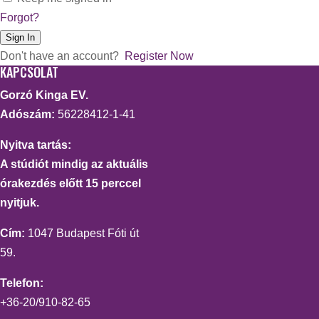
Forgot?
Sign In
Don't have an account?
Register Now
KAPCSOLAT
Gorzó Kinga EV.
Adószám:
56228412-1-41
Nyitva tartás:
A stúdiót mindig az aktuális
órakezdés előtt 15 perccel
nyitjuk.
Cím:
1047 Budapest Fóti út
59.
Telefon:
+36-20/910-82-65