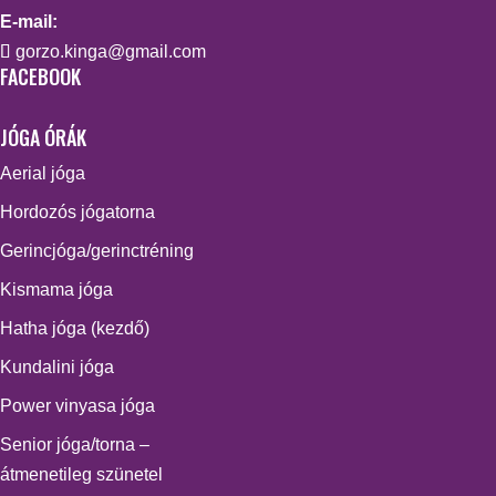
E-mail:
gorzo.kinga@gmail.com
FACEBOOK
JÓGA ÓRÁK
Aerial jóga
Hordozós jógatorna
Gerincjóga/gerinctréning
Kismama jóga
Hatha jóga (kezdő)
Kundalini jóga
Power vinyasa jóga
Senior jóga/torna –
átmenetileg szünetel