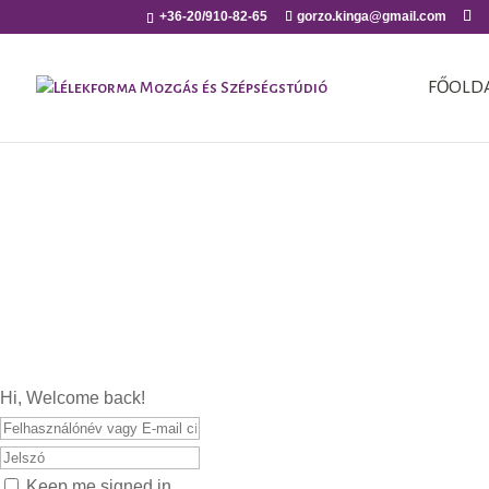
+36-20/910-82-65
gorzo.kinga@gmail.com
FŐOLD
Hi, Welcome back!
Keep me signed in