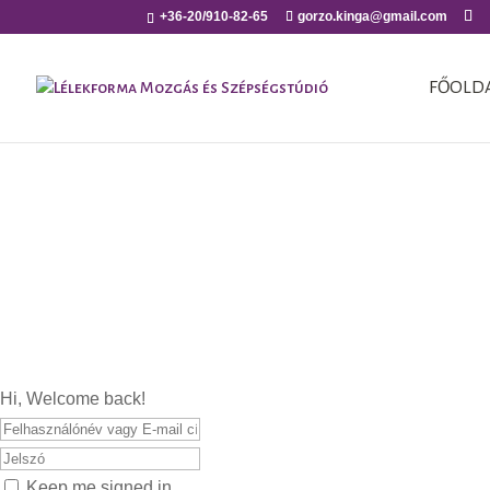
+36-20/910-82-65
gorzo.kinga@gmail.com
FŐOLD
Hi, Welcome back!
Keep me signed in