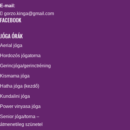
E-mail:
gorzo.kinga@gmail.com
FACEBOOK
JÓGA ÓRÁK
Aerial jóga
Hordozós jógatorna
Gerincjóga/gerinctréning
Kismama jóga
Hatha jóga (kezdő)
Kundalini jóga
Power vinyasa jóga
Senior jóga/torna –
átmenetileg szünetel