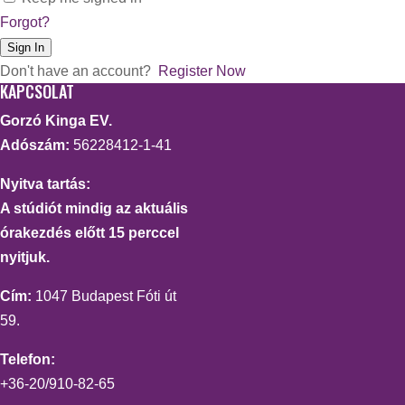
Forgot?
Sign In
Don't have an account?
Register Now
KAPCSOLAT
Gorzó Kinga EV.
Adószám:
56228412-1-41
Nyitva tartás:
A stúdiót mindig az aktuális
órakezdés előtt 15 perccel
nyitjuk.
Cím:
1047 Budapest Fóti út
59.
Telefon:
+36-20/910-82-65