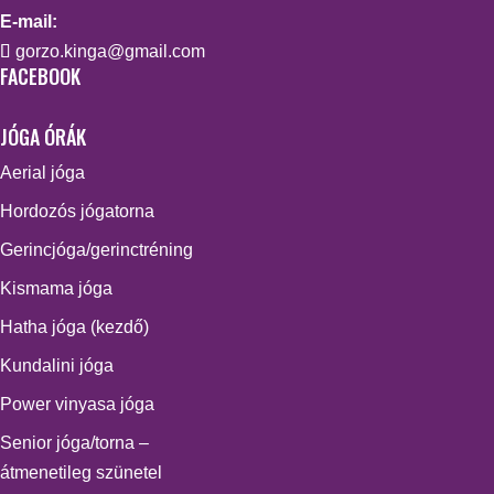
E-mail:
gorzo.kinga@gmail.com
FACEBOOK
JÓGA ÓRÁK
Aerial jóga
Hordozós jógatorna
Gerincjóga/gerinctréning
Kismama jóga
Hatha jóga (kezdő)
Kundalini jóga
Power vinyasa jóga
Senior jóga/torna –
átmenetileg szünetel