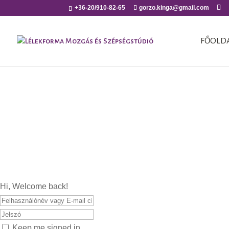
+36-20/910-82-65
gorzo.kinga@gmail.com
FŐOLD
Hi, Welcome back!
Keep me signed in