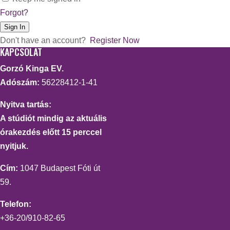
Forgot?
Sign In
Don't have an account?
Register Now
KAPCSOLAT
Gorzó Kinga EV.
Adószám:
56228412-1-41
Nyitva tartás:
A stúdiót mindig az aktuális
órakezdés előtt 15 perccel
nyitjuk.
Cím:
1047 Budapest Fóti út
59.
Telefon:
+36-20/910-82-65