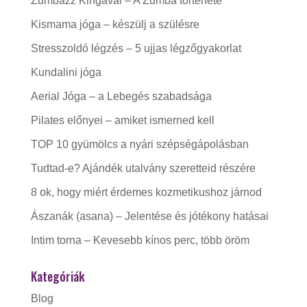
Zumbázz Kingával – A Zumba története
Kismama jóga – készülj a szülésre
Stresszoldó légzés – 5 ujjas légzőgyakorlat
Kundalini jóga
Aerial Jóga – a Lebegés szabadsága
Pilates előnyei – amiket ismerned kell
TOP 10 gyümölcs a nyári szépségápolásban
Tudtad-e? Ajándék utalvány szeretteid részére
8 ok, hogy miért érdemes kozmetikushoz járnod
Ászanák (asana) – Jelentése és jótékony hatásai
Intim torna – Kevesebb kínos perc, több öröm
Kategóriák
Blog