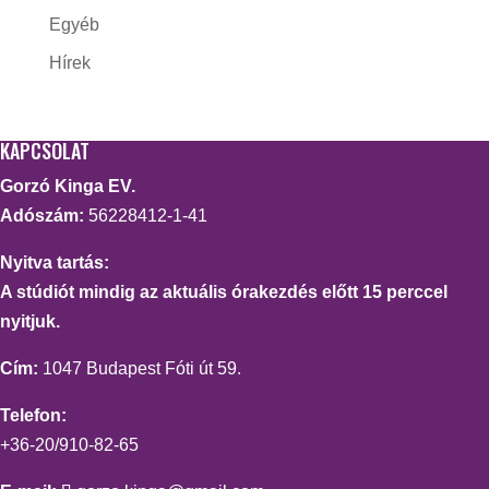
Egyéb
Hírek
KAPCSOLAT
Gorzó Kinga EV.
Adószám:
56228412-1-41
Nyitva tartás:
A stúdiót mindig az aktuális órakezdés előtt 15 perccel
nyitjuk.
Cím:
1047 Budapest Fóti út 59.
Telefon:
+36-20/910-82-65