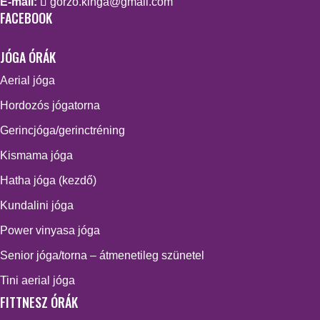
E-mail:
gorzo.kinga@gmail.com
FACEBOOK
JÓGA ÓRÁK
Aerial jóga
Hordozós jógatorna
Gerincjóga/gerinctréning
Kismama jóga
Hatha jóga (kezdő)
Kundalini jóga
Power vinyasa jóga
Senior jóga/torna – átmenetileg szünetel
Tini aerial jóga
FITTNESZ ÓRÁK