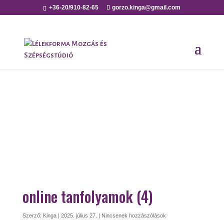
+36-20/910-82-65
gorzo.kinga@gmail.com
online tanfolyamok (4)
Szerző:
Kinga
|
2025. július 27.
|
Nincsenek hozzászólások