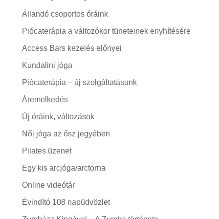
Állandó csoportos óráink
Piócaterápia a változókor tüneteinek enyhítésére
Access Bars kezelés előnyei
Kundalini jóga
Piócaterápia – új szolgáltatásunk
Áremelkedés
Új óráink, változások
Női jóga az ősz jegyében
Pilates üzenet
Egy kis arcjóga/arctorna
Online videótár
Évindító 108 napüdvözlet