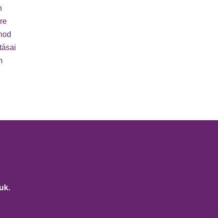
n
re
rnod
tásai
m
uk.