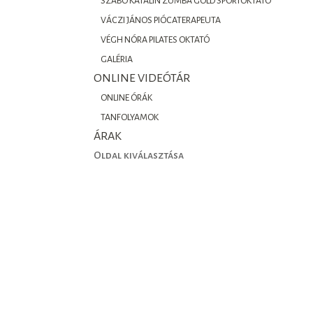
SZABÓ KATALIN ZUMBA GOLD SPORTOKTATÓ
VÁCZI JÁNOS PIÓCATERAPEUTA
VÉGH NÓRA PILATES OKTATÓ
GALÉRIA
ONLINE VIDEÓTÁR
ONLINE ÓRÁK
TANFOLYAMOK
ÁRAK
Oldal kiválasztása