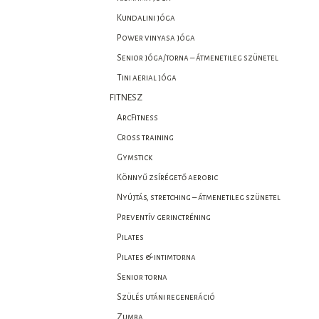
Kundalini jóga
Power vinyasa jóga
Senior jóga/torna – átmenetileg szünetel
Tini aerial jóga
FITNESZ
ArcFitness
Cross training
Gymstick
Könnyű zsírégető aerobic
Nyújtás, stretching – átmenetileg szünetel
Preventív gerinctréning
Pilates
Pilates & intimtorna
Senior torna
Szülés utáni regeneráció
Zumba