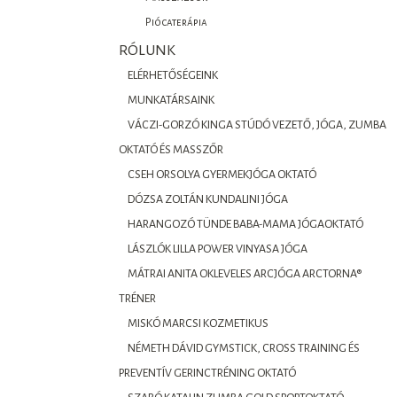
Piócaterápia
RÓLUNK
ELÉRHETŐSÉGEINK
MUNKATÁRSAINK
VÁCZI-GORZÓ KINGA STÚDÓ VEZETŐ, JÓGA, ZUMBA
OKTATÓ ÉS MASSZŐR
CSEH ORSOLYA GYERMEKJÓGA OKTATÓ
DÓZSA ZOLTÁN KUNDALINI JÓGA
HARANGOZÓ TÜNDE BABA-MAMA JÓGAOKTATÓ
LÁSZLÓK LILLA POWER VINYASA JÓGA
MÁTRAI ANITA OKLEVELES ARCJÓGA ARCTORNA®
TRÉNER
MISKÓ MARCSI KOZMETIKUS
NÉMETH DÁVID GYMSTICK, CROSS TRAINING ÉS
PREVENTÍV GERINCTRÉNING OKTATÓ