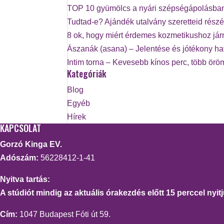
TOP 10 gyümölcs a nyári szépségápolásba
Tudtad-e? Ajándék utalvány szeretteid részé
8 ok, hogy miért érdemes kozmetikushoz já
Ászanák (asana) – Jelentése és jótékony ha
Intim torna – Kevesebb kínos perc, több örö
Kategóriák
Blog
Egyéb
Hírek
KAPCSOLAT
Gorzó Kinga EV.
Adószám:
56228412-1-41
Nyitva tartás:
A stúdiót mindig az aktuális órakezdés előtt 15 perccel nyitj
Cím:
1047 Budapest Fóti út 59.