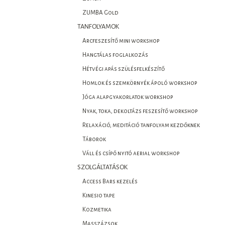
ZUMBA Gold
TANFOLYAMOK
Arcfeszesítő mini workshop
Hangtálas foglalkozás
Hétvégi apás szülésfelkészítő
Homlok és szemkörnyék ápoló workshop
Jóga alapgyakorlatok workshop
Nyak, toka, dekoltázs feszesítő workshop
Relaxáció, meditáció tanfolyam kezdőknek
Táborok
Váll és csípő nyitó aerial workshop
SZOLGÁLTATÁSOK
Access Bars kezelés
Kinesio tape
Kozmetika
Masszázsok