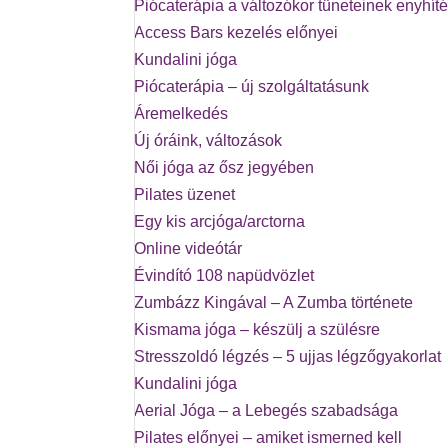
Piócaterápia a változókor tüneteinek enyhít
Access Bars kezelés előnyei
Kundalini jóga
Piócaterápia – új szolgáltatásunk
Áremelkedés
Új óráink, változások
Női jóga az ősz jegyében
Pilates üzenet
Egy kis arcjóga/arctorna
Online videótár
Évindító 108 napüdvözlet
Zumbázz Kingával – A Zumba története
Kismama jóga – készülj a szülésre
Stresszoldó légzés – 5 ujjas légzőgyakorlat
Kundalini jóga
Aerial Jóga – a Lebegés szabadsága
Pilates előnyei – amiket ismerned kell