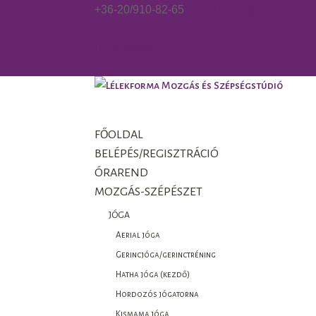
+36-20/910-82-65
gorzo.kinga@gmail.com
Facebook
Facebook
0 Elemek
FŐOLDAL
BELÉPÉS/REGISZTRÁCIÓ
ÓRAREND
MOZGÁS-SZÉPÉSZET
JÓGA
Aerial jóga
Gerincjóga/gerinctréning
Hatha jóga (kezdő)
Hordozós jógatorna
Kismama jóga