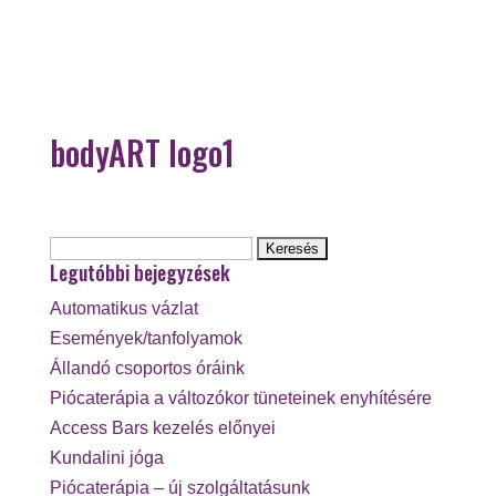
bodyART logo1
Keresés:
Legutóbbi bejegyzések
Automatikus vázlat
Események/tanfolyamok
Állandó csoportos óráink
Piócaterápia a változókor tüneteinek enyhítésére
Access Bars kezelés előnyei
Kundalini jóga
Piócaterápia – új szolgáltatásunk