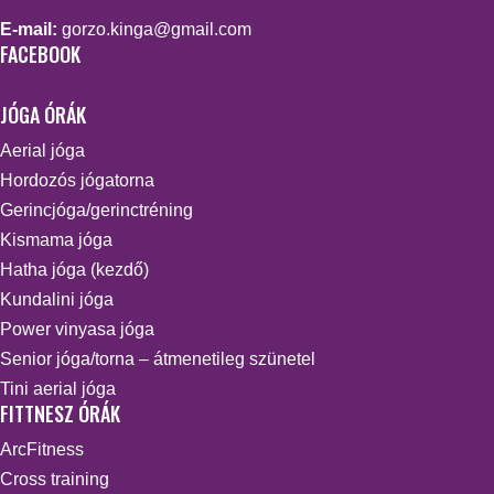
E-mail:
gorzo.kinga@gmail.com
FACEBOOK
JÓGA ÓRÁK
Aerial jóga
Hordozós jógatorna
Gerincjóga/gerinctréning
Kismama jóga
Hatha jóga (kezdő)
Kundalini jóga
Power vinyasa jóga
Senior jóga/torna – átmenetileg szünetel
Tini aerial jóga
FITTNESZ ÓRÁK
ArcFitness
Cross training