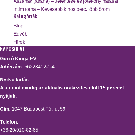
Ászanák (asana) – Jelentése és jótékony hatásai
Intim torna – Kevesebb kínos perc, több öröm
Kategóriák
Blog
Egyéb
Hírek
KAPCSOLAT
Gorzó Kinga EV.
Adószám:
56228412-1-41
Nyitva tartás:
A stúdiót mindig az aktuális órakezdés előtt 15 perccel
nyitjuk.
Cím:
1047 Budapest Fóti út 59.
Telefon:
+36-20/910-82-65