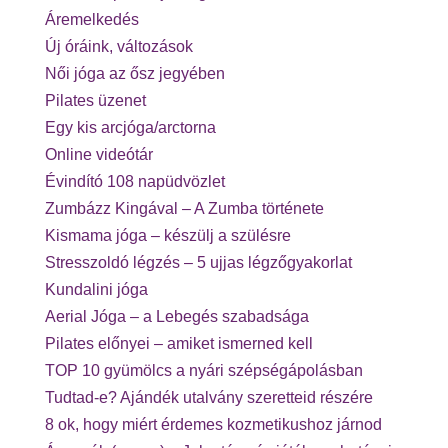
Áremelkedés
Új óráink, változások
Női jóga az ősz jegyében
Pilates üzenet
Egy kis arcjóga/arctorna
Online videótár
Évindító 108 napüdvözlet
Zumbázz Kingával – A Zumba története
Kismama jóga – készülj a szülésre
Stresszoldó légzés – 5 ujjas légzőgyakorlat
Kundalini jóga
Aerial Jóga – a Lebegés szabadsága
Pilates előnyei – amiket ismerned kell
TOP 10 gyümölcs a nyári szépségápolásban
Tudtad-e? Ajándék utalvány szeretteid részére
8 ok, hogy miért érdemes kozmetikushoz járnod