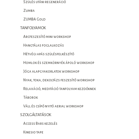
Szülés utáni regeneráció
Zumba
ZUMBA Gold
TANFOLYAMOK
Arcfeszesítő mini workshop
Hangtálas foglalkozás
Hétvégi apás szülésfelkészítő
Homlok és szemkörnyék ápoló workshop
Jóga alapgyakorlatok workshop
Nyak, toka, dekoltázs feszesítő workshop
Relaxáció, meditáció tanfolyam kezdőknek
Táborok
Váll és csípő nyitó aerial workshop
SZOLGÁLTATÁSOK
Access Bars kezelés
Kinesio tape