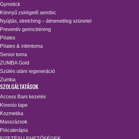
Gymstick
Könnyű zsírégető aerobic
Nyújtás, stretching – átmenetileg szünetel
Preventív gerinctréning
Pilates
Pilates & intimtorna
Senior torna
ZUMBA Gold
Szülés utáni regeneráció
Zumba
SZOLGÁLTATÁSOK
Access Bars kezelés
Kinesio tape
Kozmetika
Masszázsok
Piócaterápia
FIZETÉSI LEHETŐSÉGEK