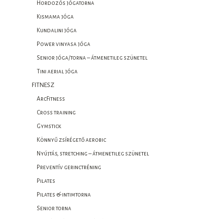
Hordozós jógatorna
Kismama jóga
Kundalini jóga
Power vinyasa jóga
Senior jóga/torna – átmenetileg szünetel
Tini aerial jóga
FITNESZ
ArcFitness
Cross training
Gymstick
Könnyű zsírégető aerobic
Nyújtás, stretching – átmenetileg szünetel
Preventív gerinctréning
Pilates
Pilates & intimtorna
Senior torna