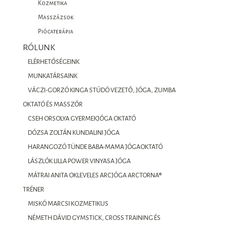
Kozmetika
Masszázsok
Piócaterápia
RÓLUNK
ELÉRHETŐSÉGEINK
MUNKATÁRSAINK
VÁCZI-GORZÓ KINGA STÚDÓ VEZETŐ, JÓGA, ZUMBA
OKTATÓ ÉS MASSZŐR
CSEH ORSOLYA GYERMEKJÓGA OKTATÓ
DÓZSA ZOLTÁN KUNDALINI JÓGA
HARANGOZÓ TÜNDE BABA-MAMA JÓGAOKTATÓ
LÁSZLÓK LILLA POWER VINYASA JÓGA
MÁTRAI ANITA OKLEVELES ARCJÓGA ARCTORNA®
TRÉNER
MISKÓ MARCSI KOZMETIKUS
NÉMETH DÁVID GYMSTICK, CROSS TRAINING ÉS