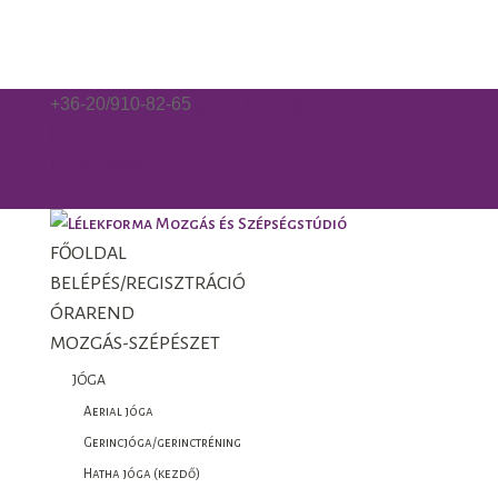
+36-20/910-82-65
gorzo.kinga@gmail.com
Facebook
Facebook
0 Elemek
FŐOLDAL
BELÉPÉS/REGISZTRÁCIÓ
ÓRAREND
MOZGÁS-SZÉPÉSZET
JÓGA
Aerial jóga
Gerincjóga/gerinctréning
Hatha jóga (kezdő)