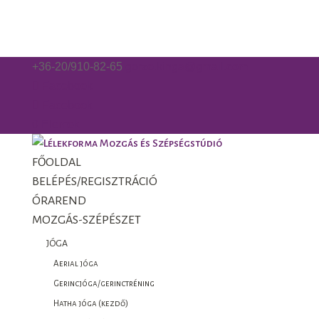
+36-20/910-82-65
gorzo.kinga@gmail.com
Facebook
Facebook
0 Elemek
FŐOLDAL
BELÉPÉS/REGISZTRÁCIÓ
ÓRAREND
MOZGÁS-SZÉPÉSZET
JÓGA
Aerial jóga
Gerincjóga/gerinctréning
Hatha jóga (kezdő)