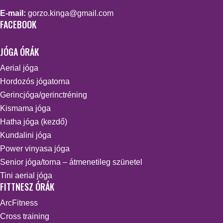
E-mail:
gorzo.kinga@gmail.com
FACEBOOK
JÓGA ÓRÁK
Aerial jóga
Hordozós jógatorna
Gerincjóga/gerinctréning
Kismama jóga
Hatha jóga (kezdő)
Kundalini jóga
Power vinyasa jóga
Senior jóga/torna – átmenetileg szünetel
Tini aerial jóga
FITTNESZ ÓRÁK
ArcFitness
Cross training