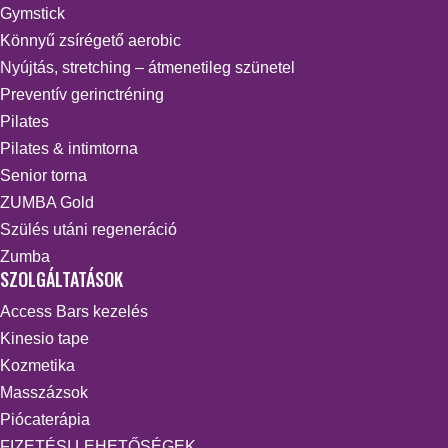
Gymstick
Könnyű zsírégető aerobic
Nyújtás, stretching – átmenetileg szünetel
Preventív gerinctréning
Pilates
Pilates & intimtorna
Senior torna
ZUMBA Gold
Szülés utáni regeneráció
Zumba
SZOLGÁLTATÁSOK
Access Bars kezelés
Kinesio tape
Kozmetika
Masszázsok
Piócaterápia
FIZETÉSI LEHETŐSÉGEK