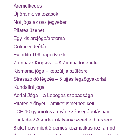
Áremelkedés
Új óráink, változások
Női jóga az ősz jegyében
Pilates üzenet
Egy kis arcjóga/arctorna
Online videótár
Évindító 108 napüdvözlet
Zumbázz Kingával – A Zumba története
Kismama jóga – készülj a szülésre
Stresszoldó légzés – 5 ujjas légzőgyakorlat
Kundalini jóga
Aerial Jóga – a Lebegés szabadsága
Pilates előnyei – amiket ismerned kell
TOP 10 gyümölcs a nyári szépségápolásban
Tudtad-e? Ajándék utalvány szeretteid részére
8 ok, hogy miért érdemes kozmetikushoz járnod