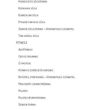
Hordozós jógatorna
Kismama jóga
Kundalini jóga
Power vinyasa jóga
Senior jóga/torna – átmenetileg szünetel
Tini aerial jóga
FITNESZ
ArcFitness
Cross training
Gymstick
Könnyű zsírégető aerobic
Nyújtás, stretching – átmenetileg szünetel
Preventív gerinctréning
Pilates
Pilates & intimtorna
Senior torna