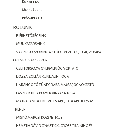
Kozmetika
Masszázsok
Piócaterápia
RÓLUNK
ELÉRHETŐSÉGEINK
MUNKATÁRSAINK
VÁCZI-GORZÓ KINGA STÚDÓ VEZETŐ, JÓGA, ZUMBA
OKTATÓ ÉS MASSZŐR
CSEH ORSOLYA GYERMEKJÓGA OKTATÓ
DÓZSA ZOLTÁN KUNDALINI JÓGA
HARANGOZÓ TÜNDE BABA-MAMA JÓGAOKTATÓ
LÁSZLÓK LILLA POWER VINYASA JÓGA
MÁTRAI ANITA OKLEVELES ARCJÓGA ARCTORNA®
TRÉNER
MISKÓ MARCSI KOZMETIKUS
NÉMETH DÁVID GYMSTICK, CROSS TRAINING ÉS