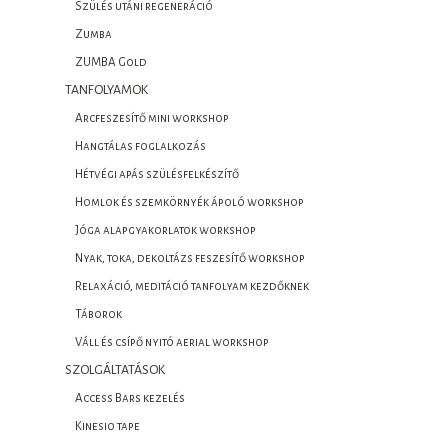
Szülés utáni regeneráció
Zumba
ZUMBA Gold
TANFOLYAMOK
Arcfeszesítő mini workshop
Hangtálas foglalkozás
Hétvégi apás szülésfelkészítő
Homlok és szemkörnyék ápoló workshop
Jóga alapgyakorlatok workshop
Nyak, toka, dekoltázs feszesítő workshop
Relaxáció, meditáció tanfolyam kezdőknek
Táborok
Váll és csípő nyitó aerial workshop
SZOLGÁLTATÁSOK
Access Bars kezelés
Kinesio tape