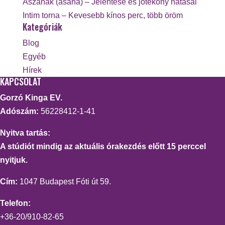
Ászanák (asana) – Jelentése és jótékony hatásai
Intim torna – Kevesebb kínos perc, több öröm
Kategóriák
Blog
Egyéb
Hírek
KAPCSOLAT
Gorzó Kinga EV.
Adószám:
56228412-1-41
Nyitva tartás:
A stúdiót mindig az aktuális órakezdés előtt 15 perccel
nyitjuk.
Cím:
1047 Budapest Fóti út 59.
Telefon:
+36-20/910-82-65