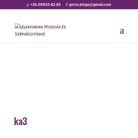
+36-20/910-82-65
gorzo.kinga@gmail.com
ka3