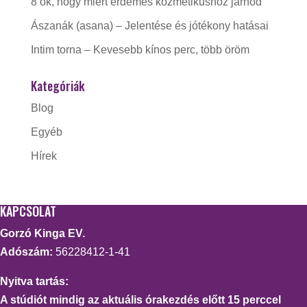
8 ok, hogy miért érdemes kozmetikushoz járnod
Ászanák (asana) – Jelentése és jótékony hatásai
Intim torna – Kevesebb kínos perc, több öröm
Kategóriák
Blog
Egyéb
Hírek
KAPCSOLAT
Gorzó Kinga EV.
Adószám:
56228412-1-41
Nyitva tartás:
A stúdiót mindig az aktuális órakezdés előtt 15 perccel