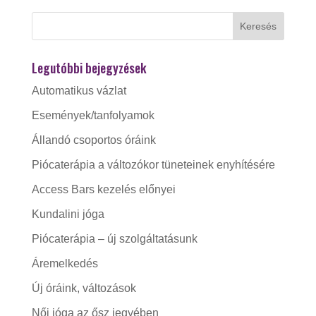
Legutóbbi bejegyzések
Automatikus vázlat
Események/tanfolyamok
Állandó csoportos óráink
Piócaterápia a változókor tüneteinek enyhítésére
Access Bars kezelés előnyei
Kundalini jóga
Piócaterápia – új szolgáltatásunk
Áremelkedés
Új óráink, változások
Női jóga az ősz jegyében