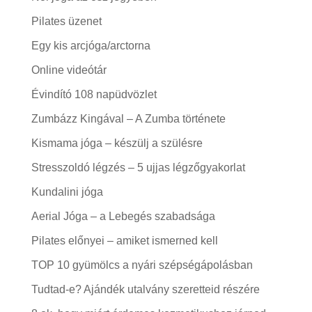
Pilates üzenet
Egy kis arcjóga/arctorna
Online videótár
Évindító 108 napüdvözlet
Zumbázz Kingával – A Zumba története
Kismama jóga – készülj a szülésre
Stresszoldó légzés – 5 ujjas légzőgyakorlat
Kundalini jóga
Aerial Jóga – a Lebegés szabadsága
Pilates előnyei – amiket ismerned kell
TOP 10 gyümölcs a nyári szépségápolásban
Tudtad-e? Ajándék utalvány szeretteid részére