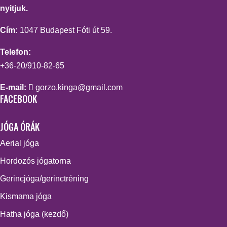
nyitjuk.
Cím:
1047 Budapest Fóti út 59.
Telefon:
+36-20/910-82-65
E-mail:
gorzo.kinga@gmail.com
FACEBOOK
JÓGA ÓRÁK
Aerial jóga
Hordozós jógatorna
Gerincjóga/gerinctréning
Kismama jóga
Hatha jóga (kezdő)