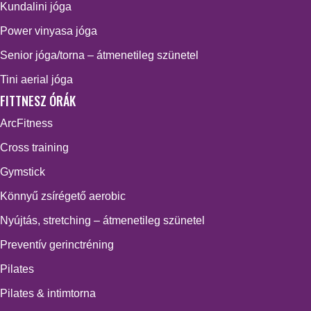
Kundalini jóga
Power vinyasa jóga
Senior jóga/torna – átmenetileg szünetel
Tini aerial jóga
FITTNESZ ÓRÁK
ArcFitness
Cross training
Gymstick
Könnyű zsírégető aerobic
Nyújtás, stretching – átmenetileg szünetel
Preventív gerinctréning
Pilates
Pilates & intimtorna