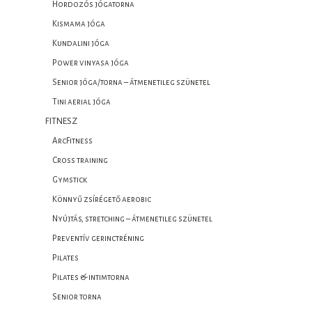
Hordozós jógatorna
Kismama jóga
Kundalini jóga
Power vinyasa jóga
Senior jóga/torna – átmenetileg szünetel
Tini aerial jóga
FITNESZ
ArcFitness
Cross training
Gymstick
Könnyű zsírégető aerobic
Nyújtás, stretching – átmenetileg szünetel
Preventív gerinctréning
Pilates
Pilates & intimtorna
Senior torna