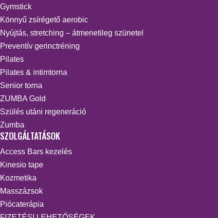
Gymstick
Könnyű zsírégető aerobic
Nyújtás, stretching – átmenetileg szünetel
Preventív gerinctréning
Pilates
Pilates & intimtorna
Senior torna
ZUMBA Gold
Szülés utáni regeneráció
Zumba
SZOLGÁLTATÁSOK
Access Bars kezelés
Kinesio tape
Kozmetika
Masszázsok
Piócaterápia
FIZETÉSI LEHETŐSÉGEK