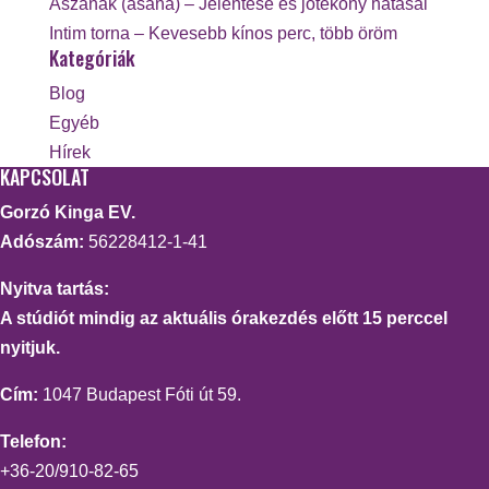
Ászanák (asana) – Jelentése és jótékony hatásai
Intim torna – Kevesebb kínos perc, több öröm
Kategóriák
Blog
Egyéb
Hírek
KAPCSOLAT
Gorzó Kinga EV.
Adószám:
56228412-1-41
Nyitva tartás:
A stúdiót mindig az aktuális órakezdés előtt 15 perccel
nyitjuk.
Cím:
1047 Budapest Fóti út 59.
Telefon:
+36-20/910-82-65