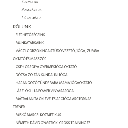
Kozmetika
Masszázsok
Piócaterápia
RÓLUNK
ELÉRHETŐSÉGEINK
MUNKATÁRSAINK
VÁCZI-GORZÓ KINGA STÚDÓ VEZETŐ, JÓGA, ZUMBA
OKTATÓ ÉS MASSZŐR
CSEH ORSOLYA GYERMEKJÓGA OKTATÓ
DÓZSA ZOLTÁN KUNDALINI JÓGA
HARANGOZÓ TÜNDE BABA-MAMA JÓGAOKTATÓ
LÁSZLÓK LILLA POWER VINYASA JÓGA
MÁTRAI ANITA OKLEVELES ARCJÓGA ARCTORNA®
TRÉNER
MISKÓ MARCSI KOZMETIKUS
NÉMETH DÁVID GYMSTICK, CROSS TRAINING ÉS