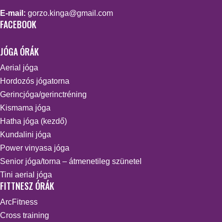
E-mail:
gorzo.kinga@gmail.com
FACEBOOK
JÓGA ÓRÁK
Aerial jóga
Hordozós jógatorna
Gerincjóga/gerinctréning
Kismama jóga
Hatha jóga (kezdő)
Kundalini jóga
Power vinyasa jóga
Senior jóga/torna – átmenetileg szünetel
Tini aerial jóga
FITTNESZ ÓRÁK
ArcFitness
Cross training