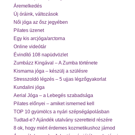
Áremelkedés
Új óráink, változások
Női jóga az ősz jegyében
Pilates üzenet
Egy kis arcjóga/arctorna
Online videótár
Évindító 108 napüdvözlet
Zumbázz Kingával – A Zumba története
Kismama jóga – készülj a szülésre
Stresszoldó légzés – 5 ujjas légzőgyakorlat
Kundalini jóga
Aerial Jóga – a Lebegés szabadsága
Pilates előnyei – amiket ismerned kell
TOP 10 gyümölcs a nyári szépségápolásban
Tudtad-e? Ajándék utalvány szeretteid részére
8 ok, hogy miért érdemes kozmetikushoz járnod