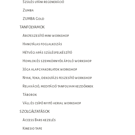
Szülés utáni regeneráció
Zumba
ZUMBA Gold
TANFOLYAMOK
Arcfeszesítő mini workshop
Hangtálas foglalkozás
Hétvégi apás szülésfelkészítő
Homlok és szemkörnyék ápoló workshop
Jóga alapgyakorlatok workshop
Nyak, toka, dekoltázs feszesítő workshop
Relaxáció, meditáció tanfolyam kezdőknek
Táborok
Váll és csípő nyitó aerial workshop
SZOLGÁLTATÁSOK
Access Bars kezelés
Kinesio tape