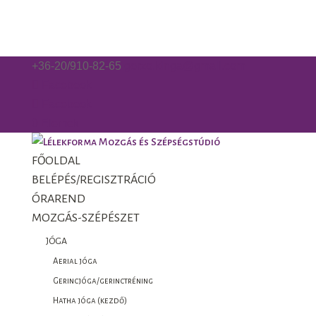
+36-20/910-82-65
gorzo.kinga@gmail.com
Facebook
Facebook
0 Elemek
FŐOLDAL
BELÉPÉS/REGISZTRÁCIÓ
ÓRAREND
MOZGÁS-SZÉPÉSZET
JÓGA
Aerial jóga
Gerincjóga/gerinctréning
Hatha jóga (kezdő)