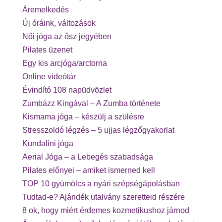
Áremelkedés
Új óráink, változások
Női jóga az ősz jegyében
Pilates üzenet
Egy kis arcjóga/arctorna
Online videótár
Évindító 108 napüdvözlet
Zumbázz Kingával – A Zumba története
Kismama jóga – készülj a szülésre
Stresszoldó légzés – 5 ujjas légzőgyakorlat
Kundalini jóga
Aerial Jóga – a Lebegés szabadsága
Pilates előnyei – amiket ismerned kell
TOP 10 gyümölcs a nyári szépségápolásban
Tudtad-e? Ajándék utalvány szeretteid részére
8 ok, hogy miért érdemes kozmetikushoz járnod