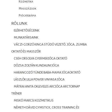
Kozmetika
Masszázsok
Piócaterápia
RÓLUNK
ELÉRHETŐSÉGEINK
MUNKATÁRSAINK
VÁCZI-GORZÓ KINGA STÚDÓ VEZETŐ, JÓGA, ZUMBA
OKTATÓ ÉS MASSZŐR
CSEH ORSOLYA GYERMEKJÓGA OKTATÓ
DÓZSA ZOLTÁN KUNDALINI JÓGA
HARANGOZÓ TÜNDE BABA-MAMA JÓGAOKTATÓ
LÁSZLÓK LILLA POWER VINYASA JÓGA
MÁTRAI ANITA OKLEVELES ARCJÓGA ARCTORNA®
TRÉNER
MISKÓ MARCSI KOZMETIKUS
NÉMETH DÁVID GYMSTICK, CROSS TRAINING ÉS