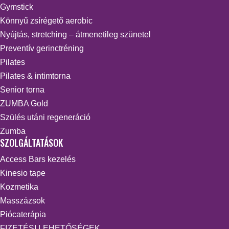
Gymstick
Könnyű zsírégető aerobic
Nyújtás, stretching – átmenetileg szünetel
Preventív gerinctréning
Pilates
Pilates & intimtorna
Senior torna
ZUMBA Gold
Szülés utáni regeneráció
Zumba
SZOLGÁLTATÁSOK
Access Bars kezelés
Kinesio tape
Kozmetika
Masszázsok
Piócaterápia
FIZETÉSI LEHETŐSÉGEK