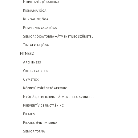
Hordozós jógatorna
Kismama jóga
Kundalini jóga
Power vinyasa jóga
Senior jóga/torna – átmenetileg szünetel
Tini aerial jóga
FITNESZ
ArcFitness
Cross training
Gymstick
Könnyű zsírégető aerobic
Nyújtás, stretching – átmenetileg szünetel
Preventív gerinctréning
Pilates
Pilates & intimtorna
Senior torna