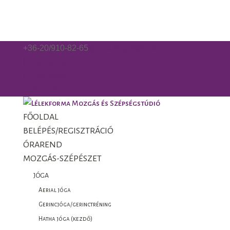
+36-20/910-82-65
gorzo.kinga@gmail.com
Facebook
Facebook
0 Elemek
FŐOLDAL
BELÉPÉS/REGISZTRÁCIÓ
ÓRAREND
MOZGÁS-SZÉPÉSZET
JÓGA
Aerial jóga
Gerincjóga/gerinctréning
Hatha jóga (kezdő)