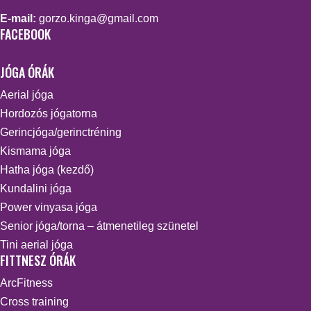
E-mail:
gorzo.kinga@gmail.com
FACEBOOK
JÓGA ÓRÁK
Aerial jóga
Hordozós jógatorna
Gerincjóga/gerinctréning
Kismama jóga
Hatha jóga (kezdő)
Kundalini jóga
Power vinyasa jóga
Senior jóga/torna – átmenetileg szünetel
Tini aerial jóga
FITTNESZ ÓRÁK
ArcFitness
Cross training