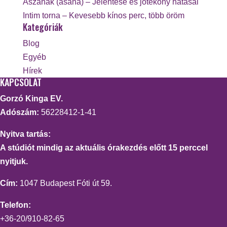
Ászanák (asana) – Jelentése és jótékony hatásai
Intim torna – Kevesebb kínos perc, több öröm
Kategóriák
Blog
Egyéb
Hírek
KAPCSOLAT
Gorzó Kinga EV.
Adószám:
56228412-1-41
Nyitva tartás:
A stúdiót mindig az aktuális órakezdés előtt 15 perccel
nyitjuk.
Cím:
1047 Budapest Fóti út 59.
Telefon:
+36-20/910-82-65