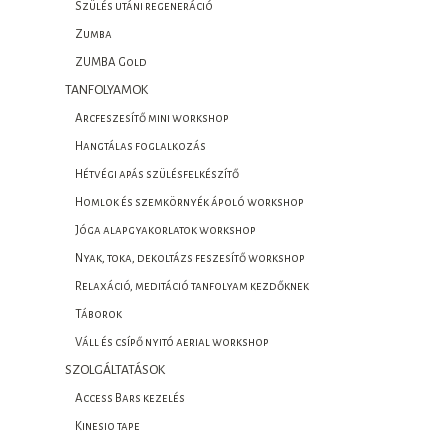
Szülés utáni regeneráció
Zumba
ZUMBA Gold
TANFOLYAMOK
Arcfeszesítő mini workshop
Hangtálas foglalkozás
Hétvégi apás szülésfelkészítő
Homlok és szemkörnyék ápoló workshop
Jóga alapgyakorlatok workshop
Nyak, toka, dekoltázs feszesítő workshop
Relaxáció, meditáció tanfolyam kezdőknek
Táborok
Váll és csípő nyitó aerial workshop
SZOLGÁLTATÁSOK
Access Bars kezelés
Kinesio tape