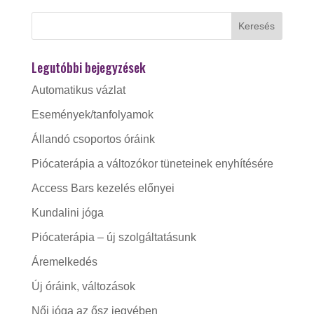
Legutóbbi bejegyzések
Automatikus vázlat
Események/tanfolyamok
Állandó csoportos óráink
Piócaterápia a változókor tüneteinek enyhítésére
Access Bars kezelés előnyei
Kundalini jóga
Piócaterápia – új szolgáltatásunk
Áremelkedés
Új óráink, változások
Női jóga az ősz jegyében