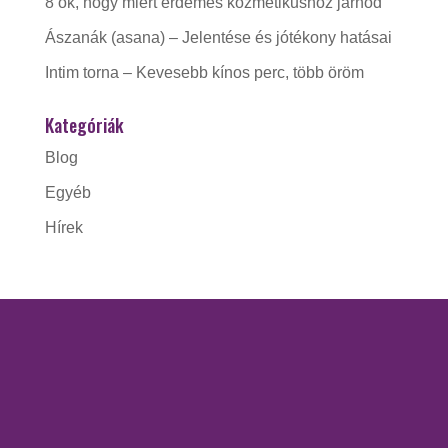
8 ok, hogy miért érdemes kozmetikushoz járnod
Ászanák (asana) – Jelentése és jótékony hatásai
Intim torna – Kevesebb kínos perc, több öröm
Kategóriák
Blog
Egyéb
Hírek
KAPCSOLAT
Gorzó Kinga EV.
Adószám:
56228412-1-41
Nyitva tartás: