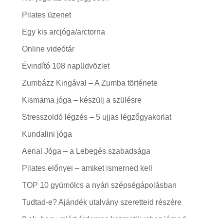
Pilates üzenet
Egy kis arcjóga/arctorna
Online videótár
Évindító 108 napüdvözlet
Zumbázz Kingával – A Zumba története
Kismama jóga – készülj a szülésre
Stresszoldó légzés – 5 ujjas légzőgyakorlat
Kundalini jóga
Aerial Jóga – a Lebegés szabadsága
Pilates előnyei – amiket ismerned kell
TOP 10 gyümölcs a nyári szépségápolásban
Tudtad-e? Ajándék utalvány szeretteid részére