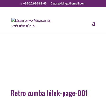
+36-20/910-82-65
gorzo.kinga@gmail.com
Retro zumba lélek-page-001