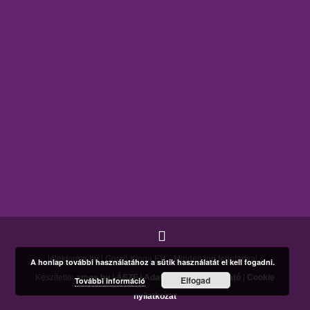
lelekforma.hu | Gorzó Kinga EV. - Minden jog fenntartva! -
A honlap további használatához a sütik használatát el kell fogadni.
Készítette:
amos.hu
|
ÁSZF
|
Adatkezelési tájékoztató
|
Cookie
Elfogad
További információ
nyilatkozat