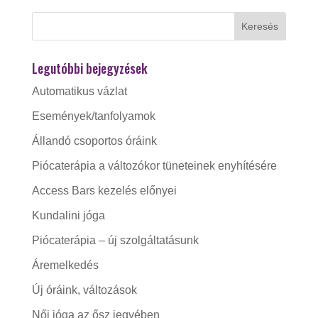
Legutóbbi bejegyzések
Automatikus vázlat
Események/tanfolyamok
Állandó csoportos óráink
Piócaterápia a változókor tüneteinek enyhítésére
Access Bars kezelés előnyei
Kundalini jóga
Piócaterápia – új szolgáltatásunk
Áremelkedés
Új óráink, változások
Női jóga az ősz jegyében