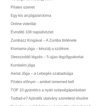
Pilates üzenet
Egy kis arcjóga/arctorna
Online videótár
Évindító 108 napüdvözlet
Zumbázz Kingával – A Zumba története
Kismama jóga – készülj a szülésre
Stresszoldó légzés – 5 ujjas légzőgyakorlat
Kundalini jóga
Aerial Jóga – a Lebegés szabadsága
Pilates előnyei – amiket ismerned kell
TOP 10 gyümölcs a nyári szépségápolásban
Tudtad-e? Ajándék utalvány szeretteid részére