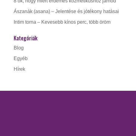
8 ok, hogy miért érdemes kozmetikushoz járnod
Ászanák (asana) – Jelentése és jótékony hatásai
Intim torna – Kevesebb kínos perc, több öröm
Kategóriák
Blog
Egyéb
Hírek
KAPCSOLAT
Gorzó Kinga EV.
Adószám:
56228412-1-41
Nyitva tartás: