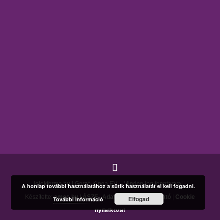
lelekforma.hu | Gorzó Kinga EV. - Minden jog fenntartva! -
A honlap további használatához a sütik használatát el kell fogadni.
Készítette:
amos.hu
|
ÁSZF
|
Adatkezelési tájékoztató
|
Cookie
Elfogad
További információ
nyilatkozat