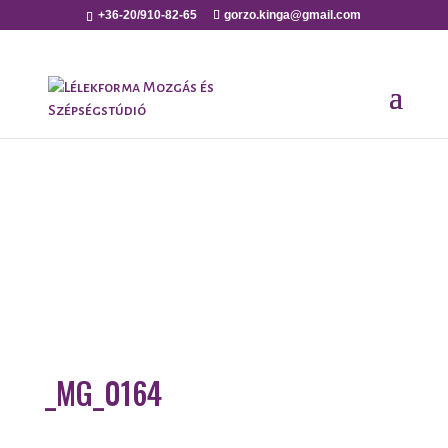
+36-20/910-82-65
gorzo.kinga@gmail.com
_MG_0164