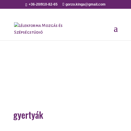
+36-20/910-82-65
gorzo.kinga@gmail.com
gyertyák