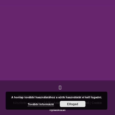
lelekforma.hu | Gorzó Kinga EV. - Minden jog fenntartva! -
A honlap további használatához a sütik használatát el kell fogadni.
Készítette:
amos.hu
|
ÁSZF
|
Adatkezelési tájékoztató
|
Cookie
Elfogad
További információ
nyilatkozat