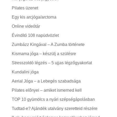
Pilates üzenet
Egy kis arcjóga/arctorna
Online videótár
Évindító 108 napüdvözlet
Zumbázz Kingával – A Zumba története
Kismama jóga – készülj a szülésre
Stresszoldó légzés – 5 ujjas légzőgyakorlat
Kundalini jóga
Aerial Jóga – a Lebegés szabadsága
Pilates előnyei – amiket ismerned kell
TOP 10 gyümölcs a nyári szépségápolásban
Tudtad-e? Ajándék utalvány szeretteid részére