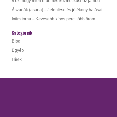
8 ok, hogy miért érdemes kozmetikushoz járnod
Ászanák (asana) – Jelentése és jótékony hatásai
Intim torna – Kevesebb kínos perc, több öröm
Kategóriák
Blog
Egyéb
Hírek
KAPCSOLAT
Gorzó Kinga EV.
Adószám:
56228412-1-41
Nyitva tartás: