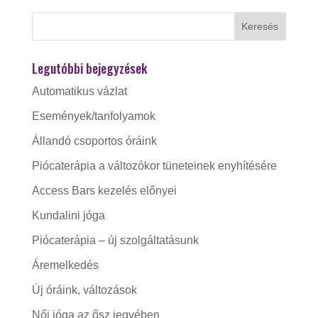
Legutóbbi bejegyzések
Automatikus vázlat
Események/tanfolyamok
Állandó csoportos óráink
Piócaterápia a változókor tüneteinek enyhítésére
Access Bars kezelés előnyei
Kundalini jóga
Piócaterápia – új szolgáltatásunk
Áremelkedés
Új óráink, változások
Női jóga az ősz jegyében