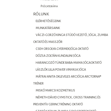
Piócaterápia
RÓLUNK
ELÉRHETŐSÉGEINK
MUNKATÁRSAINK
VÁCZI-GORZÓ KINGA STÚDÓ VEZETŐ, JÓGA, ZUMBA
OKTATÓ ÉS MASSZŐR
CSEH ORSOLYA GYERMEKJÓGA OKTATÓ
DÓZSA ZOLTÁN KUNDALINI JÓGA
HARANGOZÓ TÜNDE BABA-MAMA JÓGAOKTATÓ
LÁSZLÓK LILLA POWER VINYASA JÓGA
MÁTRAI ANITA OKLEVELES ARCJÓGA ARCTORNA®
TRÉNER
MISKÓ MARCSI KOZMETIKUS
NÉMETH DÁVID GYMSTICK, CROSS TRAINING ÉS
PREVENTÍV GERINCTRÉNING OKTATÓ