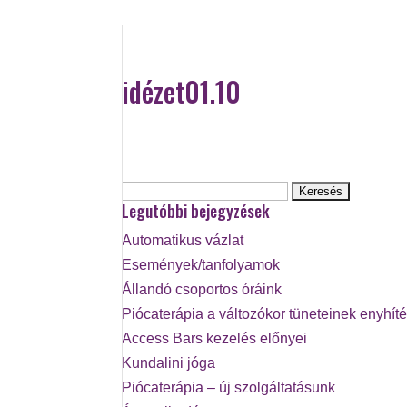
idézet01.10
Keresés:
Legutóbbi bejegyzések
Automatikus vázlat
Események/tanfolyamok
Állandó csoportos óráink
Piócaterápia a változókor tüneteinek enyhít
Access Bars kezelés előnyei
Kundalini jóga
Piócaterápia – új szolgáltatásunk