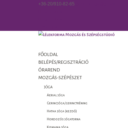
+36-20/910-82-65
gorzo.kinga@gmail.com
Facebook
Facebook
0 Elemek
FŐOLDAL
BELÉPÉS/REGISZTRÁCIÓ
ÓRAREND
MOZGÁS-SZÉPÉSZET
JÓGA
Aerial jóga
Gerincjóga/gerinctréning
Hatha jóga (kezdő)
Hordozós jógatorna
Kismama jóga