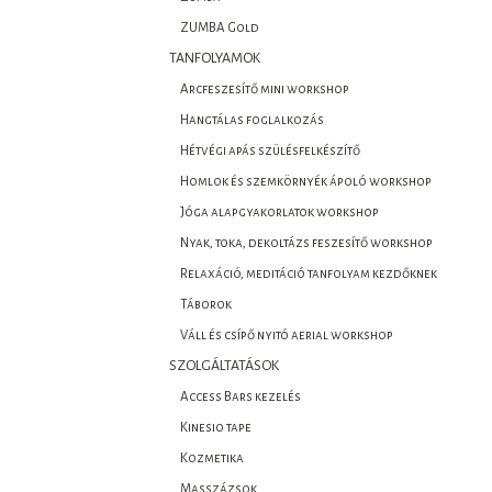
ZUMBA Gold
TANFOLYAMOK
Arcfeszesítő mini workshop
Hangtálas foglalkozás
Hétvégi apás szülésfelkészítő
Homlok és szemkörnyék ápoló workshop
Jóga alapgyakorlatok workshop
Nyak, toka, dekoltázs feszesítő workshop
Relaxáció, meditáció tanfolyam kezdőknek
Táborok
Váll és csípő nyitó aerial workshop
SZOLGÁLTATÁSOK
Access Bars kezelés
Kinesio tape
Kozmetika
Masszázsok