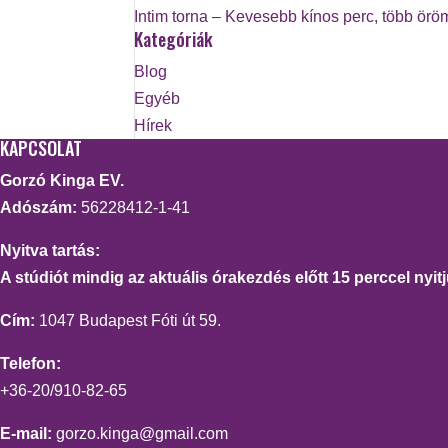
Intim torna – Kevesebb kínos perc, több örö
Kategóriák
Blog
Egyéb
Hírek
KAPCSOLAT
Gorzó Kinga EV.
Adószám:
56228412-1-41
Nyitva tartás:
A stúdiót mindig az aktuális órakezdés előtt 15 perccel nyitj
Cím:
1047 Budapest Fóti út 59.
Telefon:
+36-20/910-82-65
E-mail:
gorzo.kinga@gmail.com