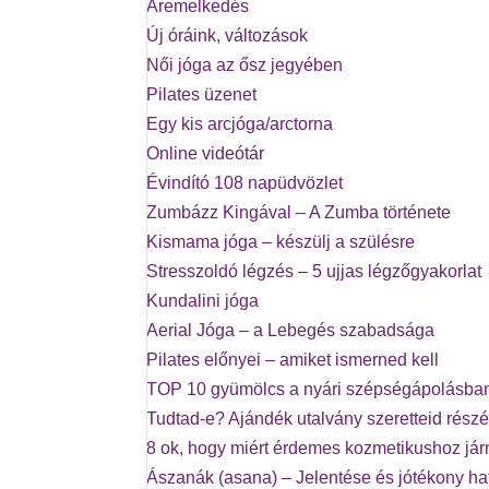
Áremelkedés
Új óráink, változások
Női jóga az ősz jegyében
Pilates üzenet
Egy kis arcjóga/arctorna
Online videótár
Évindító 108 napüdvözlet
Zumbázz Kingával – A Zumba története
Kismama jóga – készülj a szülésre
Stresszoldó légzés – 5 ujjas légzőgyakorlat
Kundalini jóga
Aerial Jóga – a Lebegés szabadsága
Pilates előnyei – amiket ismerned kell
TOP 10 gyümölcs a nyári szépségápolásba
Tudtad-e? Ajándék utalvány szeretteid részé
8 ok, hogy miért érdemes kozmetikushoz já
Ászanák (asana) – Jelentése és jótékony ha