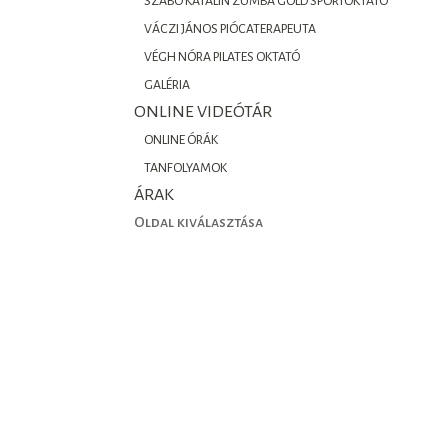
SZABÓ KATALIN ZUMBA GOLD SPORTOKTATÓ
VÁCZI JÁNOS PIÓCATERAPEUTA
VÉGH NÓRA PILATES OKTATÓ
GALÉRIA
ONLINE VIDEÓTÁR
ONLINE ÓRÁK
TANFOLYAMOK
ÁRAK
Oldal kiválasztása