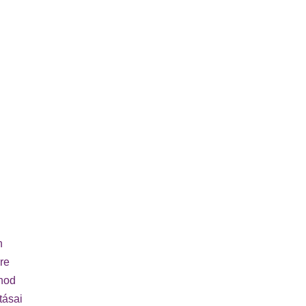
n
re
rnod
tásai