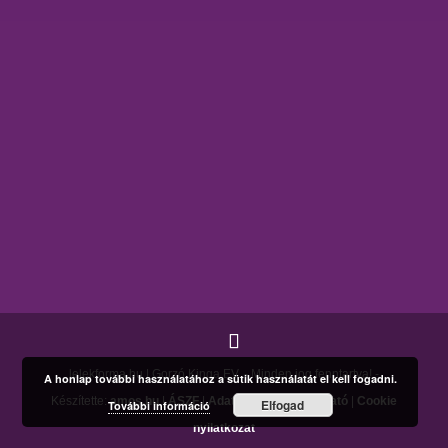
lelekforma.hu | Gorzó Kinga EV. - Minden jog fenntartva! -
A honlap további használatához a sütik használatát el kell fogadni.
Készítette:
amos.hu
|
ÁSZF
|
Adatkezelési tájékoztató
|
Cookie
Elfogad
További információ
nyilatkozat