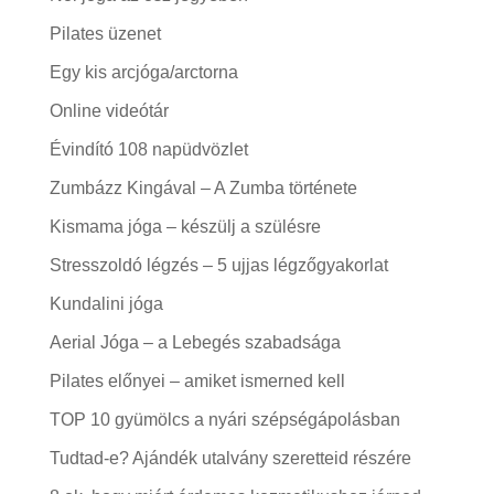
Pilates üzenet
Egy kis arcjóga/arctorna
Online videótár
Évindító 108 napüdvözlet
Zumbázz Kingával – A Zumba története
Kismama jóga – készülj a szülésre
Stresszoldó légzés – 5 ujjas légzőgyakorlat
Kundalini jóga
Aerial Jóga – a Lebegés szabadsága
Pilates előnyei – amiket ismerned kell
TOP 10 gyümölcs a nyári szépségápolásban
Tudtad-e? Ajándék utalvány szeretteid részére