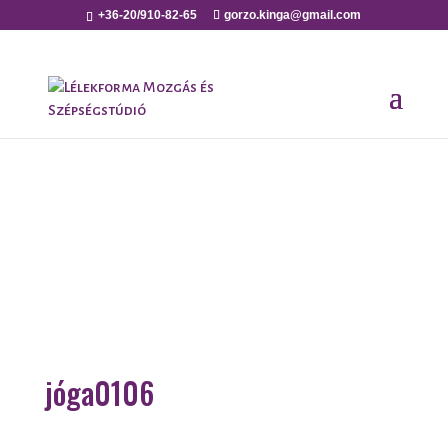
+36-20/910-82-65
gorzo.kinga@gmail.com
jóga0106