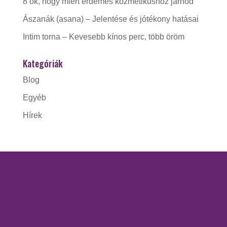
8 ok, hogy miért érdemes kozmetikushoz járnod
Ászanák (asana) – Jelentése és jótékony hatásai
Intim torna – Kevesebb kínos perc, több öröm
Kategóriák
Blog
Egyéb
Hírek
KAPCSOLAT
Gorzó Kinga EV.
Adószám:
56228412-1-41
Nyitva tartás: