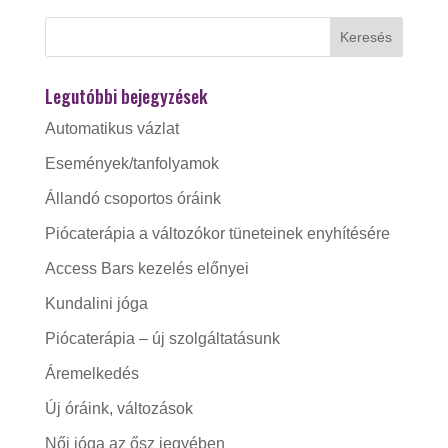
Legutóbbi bejegyzések
Automatikus vázlat
Események/tanfolyamok
Állandó csoportos óráink
Piócaterápia a változókor tüneteinek enyhítésére
Access Bars kezelés előnyei
Kundalini jóga
Piócaterápia – új szolgáltatásunk
Áremelkedés
Új óráink, változások
Női jóga az ősz jegyében