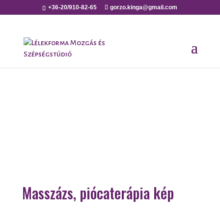
+36-20/910-82-65
gorzo.kinga@gmail.com
Masszázs, piócaterápia kép