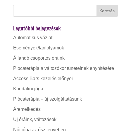
Legutóbbi bejegyzések
Automatikus vázlat
Események/tanfolyamok
Állandó csoportos óráink
Piócaterápia a változókor tüneteinek enyhítésére
Access Bars kezelés előnyei
Kundalini jóga
Piócaterápia – új szolgáltatásunk
Áremelkedés
Új óráink, változások
Női jóga az ősz jegyében