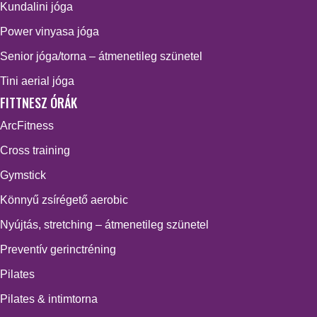
Kundalini jóga
Power vinyasa jóga
Senior jóga/torna – átmenetileg szünetel
Tini aerial jóga
FITTNESZ ÓRÁK
ArcFitness
Cross training
Gymstick
Könnyű zsírégető aerobic
Nyújtás, stretching – átmenetileg szünetel
Preventív gerinctréning
Pilates
Pilates & intimtorna