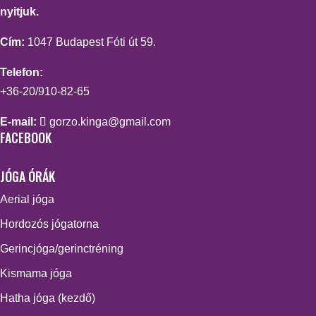
nyitjuk.
Cím:
1047 Budapest Fóti út 59.
Telefon:
+36-20/910-82-65
E-mail:
gorzo.kinga@gmail.com
FACEBOOK
JÓGA ÓRÁK
Aerial jóga
Hordozós jógatorna
Gerincjóga/gerinctréning
Kismama jóga
Hatha jóga (kezdő)