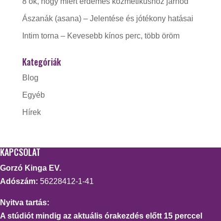
8 ok, hogy miért érdemes kozmetikushoz járnod
Ászanák (asana) – Jelentése és jótékony hatásai
Intim torna – Kevesebb kínos perc, több öröm
Kategóriák
Blog
Egyéb
Hírek
KAPCSOLAT
Gorzó Kinga EV.
Adószám:
56228412-1-41
Nyitva tartás:
A stúdiót mindig az aktuális órakezdés előtt 15 perccel