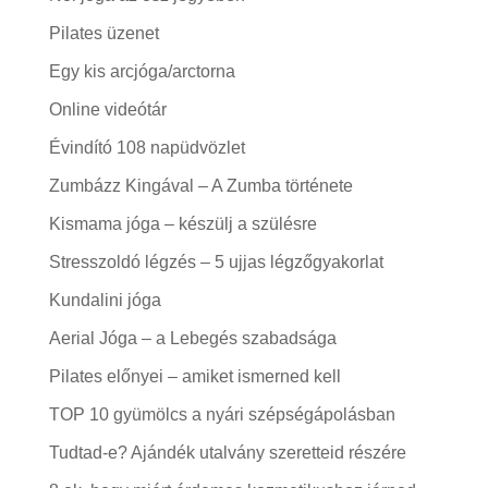
Pilates üzenet
Egy kis arcjóga/arctorna
Online videótár
Évindító 108 napüdvözlet
Zumbázz Kingával – A Zumba története
Kismama jóga – készülj a szülésre
Stresszoldó légzés – 5 ujjas légzőgyakorlat
Kundalini jóga
Aerial Jóga – a Lebegés szabadsága
Pilates előnyei – amiket ismerned kell
TOP 10 gyümölcs a nyári szépségápolásban
Tudtad-e? Ajándék utalvány szeretteid részére