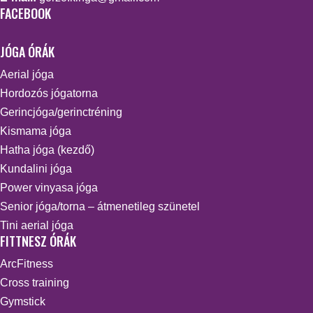
FACEBOOK
JÓGA ÓRÁK
Aerial jóga
Hordozós jógatorna
Gerincjóga/gerinctréning
Kismama jóga
Hatha jóga (kezdő)
Kundalini jóga
Power vinyasa jóga
Senior jóga/torna – átmenetileg szünetel
Tini aerial jóga
FITTNESZ ÓRÁK
ArcFitness
Cross training
Gymstick