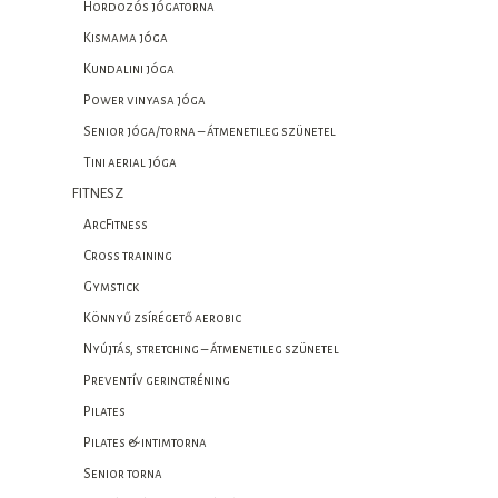
Hordozós jógatorna
Kismama jóga
Kundalini jóga
Power vinyasa jóga
Senior jóga/torna – átmenetileg szünetel
Tini aerial jóga
FITNESZ
ArcFitness
Cross training
Gymstick
Könnyű zsírégető aerobic
Nyújtás, stretching – átmenetileg szünetel
Preventív gerinctréning
Pilates
Pilates & intimtorna
Senior torna