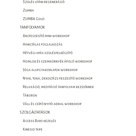
Szülés utáni regeneráció
Zumba
ZUMBA Gold
TANFOLYAMOK
Arcfeszesítő mini workshop
Hangtálas foglalkozás
Hétvégi apás szülésfelkészítő
Homlok és szemkörnyék ápoló workshop
Jóga alapgyakorlatok workshop
Nyak, toka, dekoltázs feszesítő workshop
Relaxáció, meditáció tanfolyam kezdőknek
Táborok
Váll és csípő nyitó aerial workshop
SZOLGÁLTATÁSOK
Access Bars kezelés
Kinesio tape