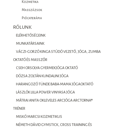
Kozmetika
Masszázsok
Piócaterápia
RÓLUNK
ELÉRHETŐSÉGEINK
MUNKATÁRSAINK
VÁCZI-GORZÓ KINGA STÚDÓ VEZETŐ, JÓGA, ZUMBA
OKTATÓ ÉS MASSZŐR
CSEH ORSOLYA GYERMEKJÓGA OKTATÓ
DÓZSA ZOLTÁN KUNDALINI JÓGA
HARANGOZÓ TÜNDE BABA-MAMA JÓGAOKTATÓ
LÁSZLÓK LILLA POWER VINYASA JÓGA
MÁTRAI ANITA OKLEVELES ARCJÓGA ARCTORNA®
TRÉNER
MISKÓ MARCSI KOZMETIKUS
NÉMETH DÁVID GYMSTICK, CROSS TRAINING ÉS