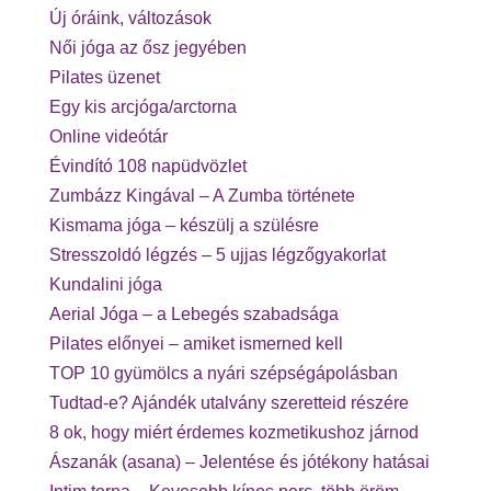
Új óráink, változások
Női jóga az ősz jegyében
Pilates üzenet
Egy kis arcjóga/arctorna
Online videótár
Évindító 108 napüdvözlet
Zumbázz Kingával – A Zumba története
Kismama jóga – készülj a szülésre
Stresszoldó légzés – 5 ujjas légzőgyakorlat
Kundalini jóga
Aerial Jóga – a Lebegés szabadsága
Pilates előnyei – amiket ismerned kell
TOP 10 gyümölcs a nyári szépségápolásban
Tudtad-e? Ajándék utalvány szeretteid részére
8 ok, hogy miért érdemes kozmetikushoz járnod
Ászanák (asana) – Jelentése és jótékony hatásai