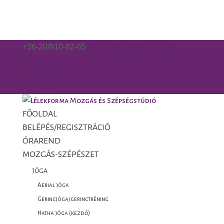
+36-20/910-82-65
gorzo.kinga@gmail.com
Facebook
Facebook
0 Elemek
FŐOLDAL
BELÉPÉS/REGISZTRÁCIÓ
ÓRAREND
MOZGÁS-SZÉPÉSZET
JÓGA
Aerial jóga
Gerincjóga/gerinctréning
Hatha jóga (kezdő)