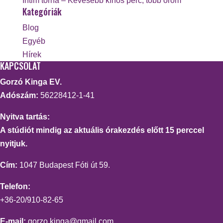
Intim torna – Kevesebb kínos perc, több öröm
Kategóriák
Blog
Egyéb
Hírek
KAPCSOLAT
Gorzó Kinga EV.
Adószám:
56228412-1-41
Nyitva tartás:
A stúdiót mindig az aktuális órakezdés előtt 15 perccel
nyitjuk.
Cím:
1047 Budapest Fóti út 59.
Telefon:
+36-20/910-82-65
E-mail:
gorzo.kinga@gmail.com