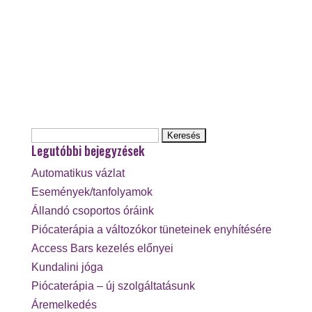
Keresés:
Legutóbbi bejegyzések
Automatikus vázlat
Események/tanfolyamok
Állandó csoportos óráink
Piócaterápia a változókor tüneteinek enyhítésére
Access Bars kezelés előnyei
Kundalini jóga
Piócaterápia – új szolgáltatásunk
Áremelkedés