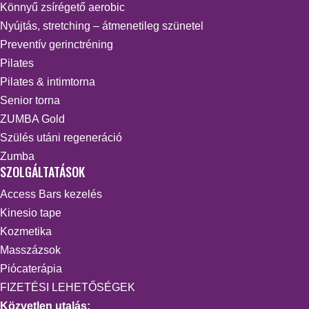
Könnyű zsírégető aerobic
Nyújtás, stretching – átmenetileg szünetel
Preventív gerinctréning
Pilates
Pilates & intimtorna
Senior torna
ZUMBA Gold
Szülés utáni regeneráció
Zumba
SZOLGÁLTATÁSOK
Access Bars kezelés
Kinesio tape
Kozmetika
Masszázsok
Piócaterápia
FIZETÉSI LEHETŐSÉGEK
Közvetlen utalás: