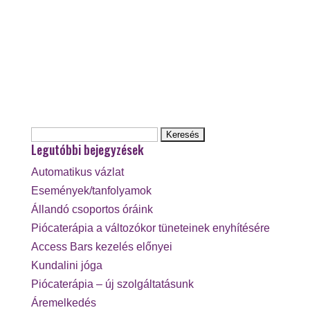
Keresés:
Legutóbbi bejegyzések
Automatikus vázlat
Események/tanfolyamok
Állandó csoportos óráink
Piócaterápia a változókor tüneteinek enyhítésére
Access Bars kezelés előnyei
Kundalini jóga
Piócaterápia – új szolgáltatásunk
Áremelkedés