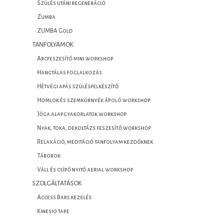
Szülés utáni regeneráció
Zumba
ZUMBA Gold
TANFOLYAMOK
Arcfeszesítő mini workshop
Hangtálas foglalkozás
Hétvégi apás szülésfelkészítő
Homlok és szemkörnyék ápoló workshop
Jóga alapgyakorlatok workshop
Nyak, toka, dekoltázs feszesítő workshop
Relaxáció, meditáció tanfolyam kezdőknek
Táborok
Váll és csípő nyitó aerial workshop
SZOLGÁLTATÁSOK
Access Bars kezelés
Kinesio tape