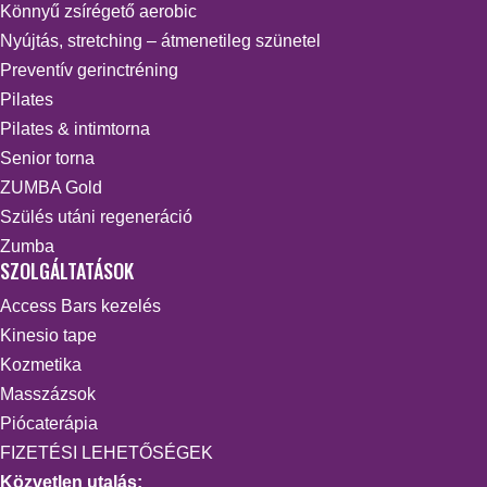
Könnyű zsírégető aerobic
Nyújtás, stretching – átmenetileg szünetel
Preventív gerinctréning
Pilates
Pilates & intimtorna
Senior torna
ZUMBA Gold
Szülés utáni regeneráció
Zumba
SZOLGÁLTATÁSOK
Access Bars kezelés
Kinesio tape
Kozmetika
Masszázsok
Piócaterápia
FIZETÉSI LEHETŐSÉGEK
Közvetlen utalás: