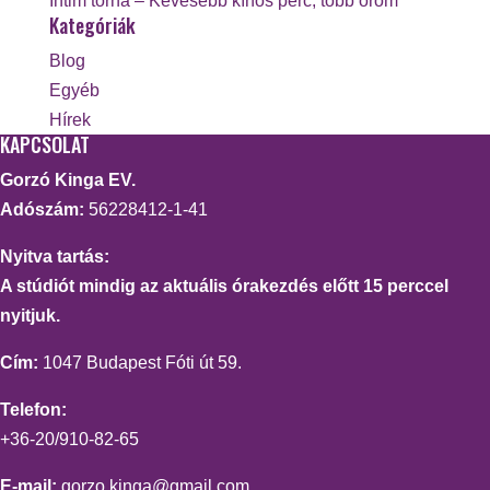
Intim torna – Kevesebb kínos perc, több öröm
Kategóriák
Blog
Egyéb
Hírek
KAPCSOLAT
Gorzó Kinga EV.
Adószám:
56228412-1-41
Nyitva tartás:
A stúdiót mindig az aktuális órakezdés előtt 15 perccel
nyitjuk.
Cím:
1047 Budapest Fóti út 59.
Telefon:
+36-20/910-82-65
E-mail:
gorzo.kinga@gmail.com