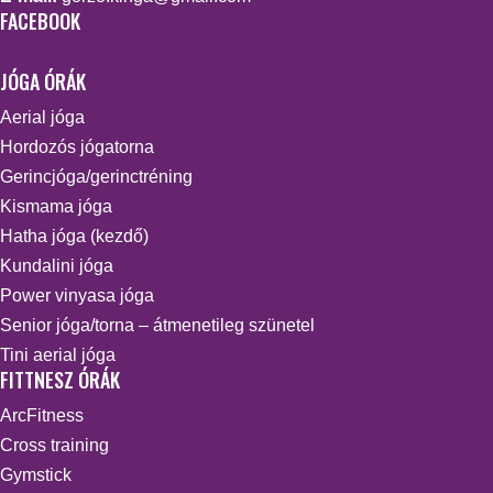
FACEBOOK
JÓGA ÓRÁK
Aerial jóga
Hordozós jógatorna
Gerincjóga/gerinctréning
Kismama jóga
Hatha jóga (kezdő)
Kundalini jóga
Power vinyasa jóga
Senior jóga/torna – átmenetileg szünetel
Tini aerial jóga
FITTNESZ ÓRÁK
ArcFitness
Cross training
Gymstick