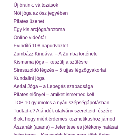
Új óráink, változások
Női jóga az ősz jegyében
Pilates üzenet
Egy kis arcjóga/arctorna
Online videótár
Évindító 108 napüdvözlet
Zumbázz Kingával – A Zumba története
Kismama jóga – készülj a szülésre
Stresszoldó légzés – 5 ujjas légzőgyakorlat
Kundalini jóga
Aerial Jóga – a Lebegés szabadsága
Pilates előnyei – amiket ismerned kell
TOP 10 gyümölcs a nyári szépségápolásban
Tudtad-e? Ajándék utalvány szeretteid részére
8 ok, hogy miért érdemes kozmetikushoz járnod
Ászanák (asana) – Jelentése és jótékony hatásai