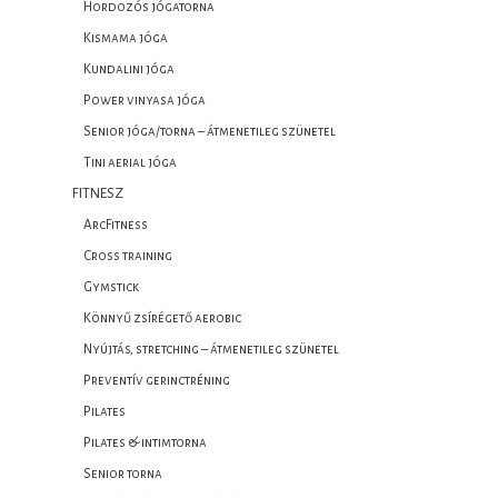
Hordozós jógatorna
Kismama jóga
Kundalini jóga
Power vinyasa jóga
Senior jóga/torna – átmenetileg szünetel
Tini aerial jóga
FITNESZ
ArcFitness
Cross training
Gymstick
Könnyű zsírégető aerobic
Nyújtás, stretching – átmenetileg szünetel
Preventív gerinctréning
Pilates
Pilates & intimtorna
Senior torna