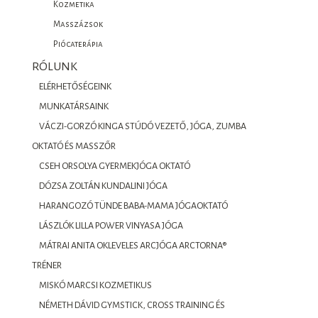
Kozmetika
Masszázsok
Piócaterápia
RÓLUNK
ELÉRHETŐSÉGEINK
MUNKATÁRSAINK
VÁCZI-GORZÓ KINGA STÚDÓ VEZETŐ, JÓGA, ZUMBA
OKTATÓ ÉS MASSZŐR
CSEH ORSOLYA GYERMEKJÓGA OKTATÓ
DÓZSA ZOLTÁN KUNDALINI JÓGA
HARANGOZÓ TÜNDE BABA-MAMA JÓGAOKTATÓ
LÁSZLÓK LILLA POWER VINYASA JÓGA
MÁTRAI ANITA OKLEVELES ARCJÓGA ARCTORNA®
TRÉNER
MISKÓ MARCSI KOZMETIKUS
NÉMETH DÁVID GYMSTICK, CROSS TRAINING ÉS