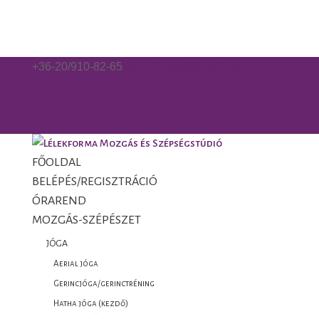
+36-20/910-82-65
gorzo.kinga@gmail.com
Facebook
Facebook
0 Elemek
FŐOLDAL
BELÉPÉS/REGISZTRÁCIÓ
ÓRAREND
MOZGÁS-SZÉPÉSZET
JÓGA
Aerial jóga
Gerincjóga/gerinctréning
Hatha jóga (kezdő)