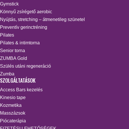
Gymstick
Könnyű zsírégető aerobic
Nyújtás, stretching – átmenetileg szünetel
Preventív gerinctréning
Pilates
Pilates & intimtorna
Senior torna
ZUMBA Gold
Szülés utáni regeneráció
Zumba
SZOLGÁLTATÁSOK
Access Bars kezelés
Kinesio tape
Kozmetika
Masszázsok
Piócaterápia
FIZETÉSI LEHETŐSÉGEK