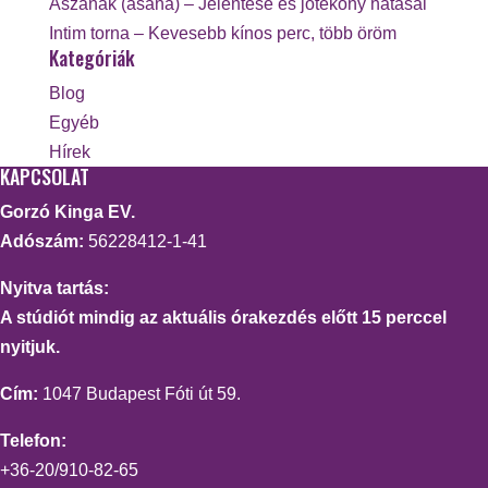
Ászanák (asana) – Jelentése és jótékony hatásai
Intim torna – Kevesebb kínos perc, több öröm
Kategóriák
Blog
Egyéb
Hírek
KAPCSOLAT
Gorzó Kinga EV.
Adószám:
56228412-1-41
Nyitva tartás:
A stúdiót mindig az aktuális órakezdés előtt 15 perccel
nyitjuk.
Cím:
1047 Budapest Fóti út 59.
Telefon:
+36-20/910-82-65