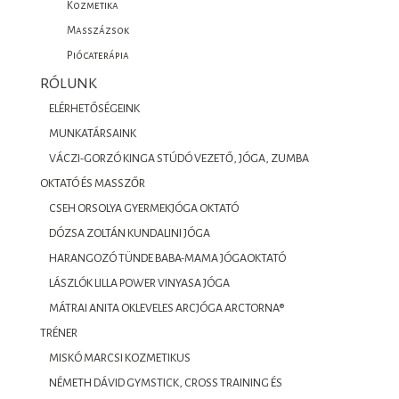
Kozmetika
Masszázsok
Piócaterápia
RÓLUNK
ELÉRHETŐSÉGEINK
MUNKATÁRSAINK
VÁCZI-GORZÓ KINGA STÚDÓ VEZETŐ, JÓGA, ZUMBA
OKTATÓ ÉS MASSZŐR
CSEH ORSOLYA GYERMEKJÓGA OKTATÓ
DÓZSA ZOLTÁN KUNDALINI JÓGA
HARANGOZÓ TÜNDE BABA-MAMA JÓGAOKTATÓ
LÁSZLÓK LILLA POWER VINYASA JÓGA
MÁTRAI ANITA OKLEVELES ARCJÓGA ARCTORNA®
TRÉNER
MISKÓ MARCSI KOZMETIKUS
NÉMETH DÁVID GYMSTICK, CROSS TRAINING ÉS