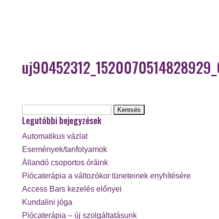
uj90452312_1520070514828929
Keresés:
Legutóbbi bejegyzések
Automatikus vázlat
Események/tanfolyamok
Állandó csoportos óráink
Piócaterápia a változókor tüneteinek enyhítésére
Access Bars kezelés előnyei
Kundalini jóga
Piócaterápia – új szolgáltatásunk