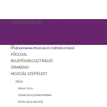
+36-20/910-82-65
gorzo.kinga@gmail.com
Facebook
Facebook
0 Elemek
FŐOLDAL
BELÉPÉS/REGISZTRÁCIÓ
ÓRAREND
MOZGÁS-SZÉPÉSZET
JÓGA
Aerial jóga
Gerincjóga/gerinctréning
Hatha jóga (kezdő)