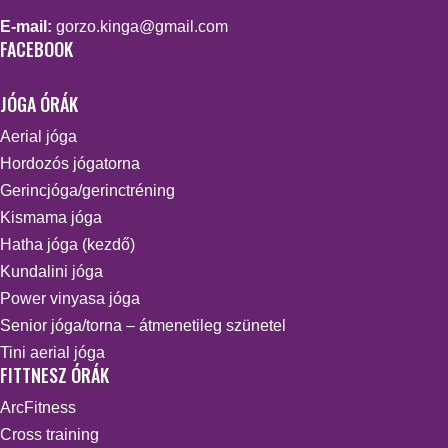
E-mail:
gorzo.kinga@gmail.com
FACEBOOK
JÓGA ÓRÁK
Aerial jóga
Hordozós jógatorna
Gerincjóga/gerinctréning
Kismama jóga
Hatha jóga (kezdő)
Kundalini jóga
Power vinyasa jóga
Senior jóga/torna – átmenetileg szünetel
Tini aerial jóga
FITTNESZ ÓRÁK
ArcFitness
Cross training