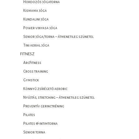
Hordozós jógatorna
Kismama jóga
Kundalini jóga
Power vinyasa jóga
Senior jóga/torna – átmenetileg szünetel
Tini aerial jóga
FITNESZ
ArcFitness
Cross training
Gymstick
Könnyű zsírégető aerobic
Nyújtás, stretching – átmenetileg szünetel
Preventív gerinctréning
Pilates
Pilates & intimtorna
Senior torna