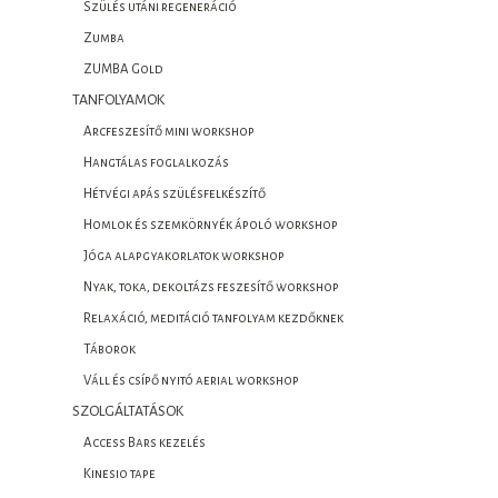
Szülés utáni regeneráció
Zumba
ZUMBA Gold
TANFOLYAMOK
Arcfeszesítő mini workshop
Hangtálas foglalkozás
Hétvégi apás szülésfelkészítő
Homlok és szemkörnyék ápoló workshop
Jóga alapgyakorlatok workshop
Nyak, toka, dekoltázs feszesítő workshop
Relaxáció, meditáció tanfolyam kezdőknek
Táborok
Váll és csípő nyitó aerial workshop
SZOLGÁLTATÁSOK
Access Bars kezelés
Kinesio tape