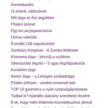
Áremelkedés
Új óráink, változások
Női jóga az ősz jegyében
Pilates üzenet
Egy kis arcjóga/arctorna
Online videótár
Évindító 108 napüdvözlet
Zumbázz Kingával – A Zumba története
Kismama jóga – készülj a szülésre
Stresszoldó légzés – 5 ujjas légzőgyakorlat
Kundalini jóga
Aerial Jóga – a Lebegés szabadsága
Pilates előnyei – amiket ismerned kell
TOP 10 gyümölcs a nyári szépségápolásban
Tudtad-e? Ajándék utalvány szeretteid részére
8 ok, hogy miért érdemes kozmetikushoz járnod