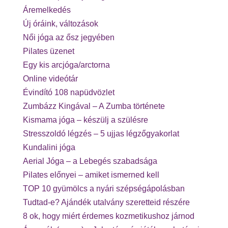
Áremelkedés
Új óráink, változások
Női jóga az ősz jegyében
Pilates üzenet
Egy kis arcjóga/arctorna
Online videótár
Évindító 108 napüdvözlet
Zumbázz Kingával – A Zumba története
Kismama jóga – készülj a szülésre
Stresszoldó légzés – 5 ujjas légzőgyakorlat
Kundalini jóga
Aerial Jóga – a Lebegés szabadsága
Pilates előnyei – amiket ismerned kell
TOP 10 gyümölcs a nyári szépségápolásban
Tudtad-e? Ajándék utalvány szeretteid részére
8 ok, hogy miért érdemes kozmetikushoz járnod