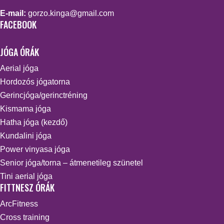
E-mail:
gorzo.kinga@gmail.com
FACEBOOK
JÓGA ÓRÁK
Aerial jóga
Hordozós jógatorna
Gerincjóga/gerinctréning
Kismama jóga
Hatha jóga (kezdő)
Kundalini jóga
Power vinyasa jóga
Senior jóga/torna – átmenetileg szünetel
Tini aerial jóga
FITTNESZ ÓRÁK
ArcFitness
Cross training