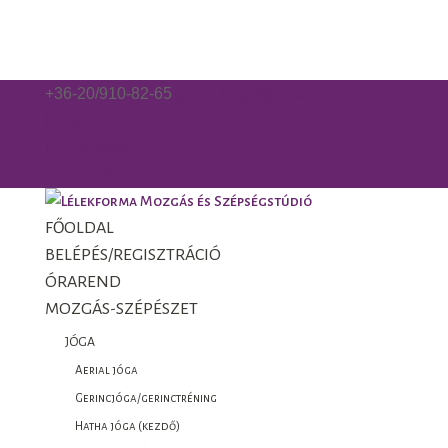
+36-20/910-82-65
gorzo.kinga@gmail.com
Facebook
Facebook
0 Elemek
FŐOLDAL
BELÉPÉS/REGISZTRÁCIÓ
ÓRAREND
MOZGÁS-SZÉPÉSZET
JÓGA
Aerial jóga
Gerincjóga/gerinctréning
Hatha jóga (kezdő)