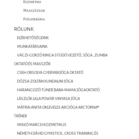
Kozmetika
Masszázsok
Piócaterápia
RÓLUNK
ELÉRHETŐSÉGEINK
MUNKATÁRSAINK
VÁCZI-GORZÓ KINGA STÚDÓ VEZETŐ, JÓGA, ZUMBA
OKTATÓ ÉS MASSZŐR
CSEH ORSOLYA GYERMEKJÓGA OKTATÓ
DÓZSA ZOLTÁN KUNDALINI JÓGA
HARANGOZÓ TÜNDE BABA-MAMA JÓGAOKTATÓ
LÁSZLÓK LILLA POWER VINYASA JÓGA
MÁTRAI ANITA OKLEVELES ARCJÓGA ARCTORNA®
TRÉNER
MISKÓ MARCSI KOZMETIKUS
NÉMETH DÁVID GYMSTICK, CROSS TRAINING ÉS