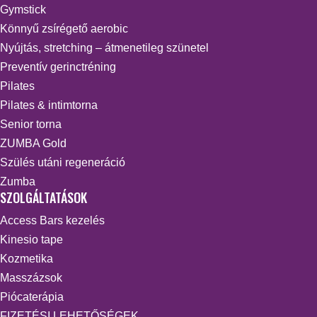
Gymstick
Könnyű zsírégető aerobic
Nyújtás, stretching – átmenetileg szünetel
Preventív gerinctréning
Pilates
Pilates & intimtorna
Senior torna
ZUMBA Gold
Szülés utáni regeneráció
Zumba
SZOLGÁLTATÁSOK
Access Bars kezelés
Kinesio tape
Kozmetika
Masszázsok
Piócaterápia
FIZETÉSI LEHETŐSÉGEK