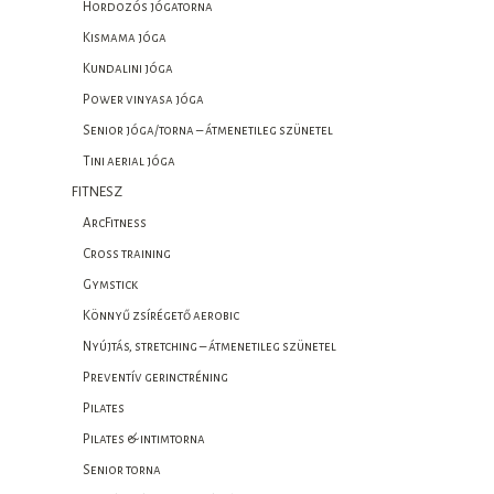
Hordozós jógatorna
Kismama jóga
Kundalini jóga
Power vinyasa jóga
Senior jóga/torna – átmenetileg szünetel
Tini aerial jóga
FITNESZ
ArcFitness
Cross training
Gymstick
Könnyű zsírégető aerobic
Nyújtás, stretching – átmenetileg szünetel
Preventív gerinctréning
Pilates
Pilates & intimtorna
Senior torna