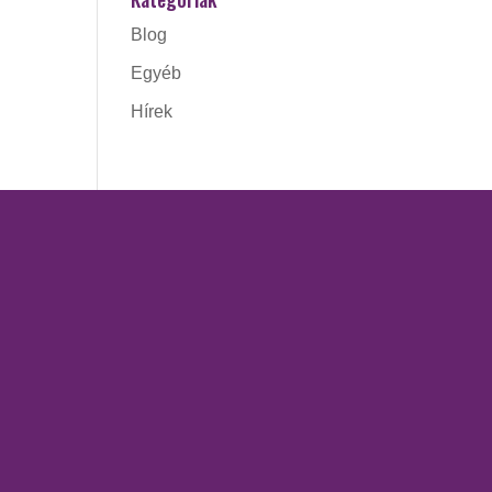
Blog
Egyéb
Hírek
ÓRÁK
SZOLGÁLTATÁSOK
Access Bars kezelés
ing
Kinesio tape
Kozmetika
régető
Masszázsok
Piócaterápia
retching –
 szünetel