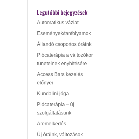
Legutóbbi bejegyzések
Automatikus vázlat
Események/tanfolyamok
Állandó csoportos óráink
Piócaterápia a változókor
tüneteinek enyhítésére
Access Bars kezelés
előnyei
Kundalini jóga
Piócaterápia – új
szolgáltatásunk
Áremelkedés
Új óráink, változások