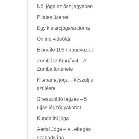
Női jóga az ősz jegyében
Pilates üzenet
Egy kis arcjóga/arctorna
Online videótár
Évindító 108 napüdvözlet
Zumbázz Kingával – A
Zumba története
Kismama jóga – készülj a
szülésre
Stresszoldó légzés – 5
ujjas légzőgyakorlat
Kundalini jóga
Aerial Jóga – a Lebegés
szabadsága