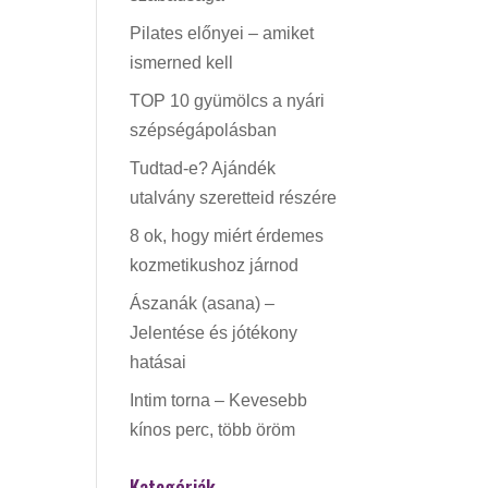
Pilates előnyei – amiket
ismerned kell
TOP 10 gyümölcs a nyári
szépségápolásban
Tudtad-e? Ajándék
utalvány szeretteid részére
8 ok, hogy miért érdemes
kozmetikushoz járnod
Ászanák (asana) –
Jelentése és jótékony
hatásai
Intim torna – Kevesebb
kínos perc, több öröm
Kategóriák