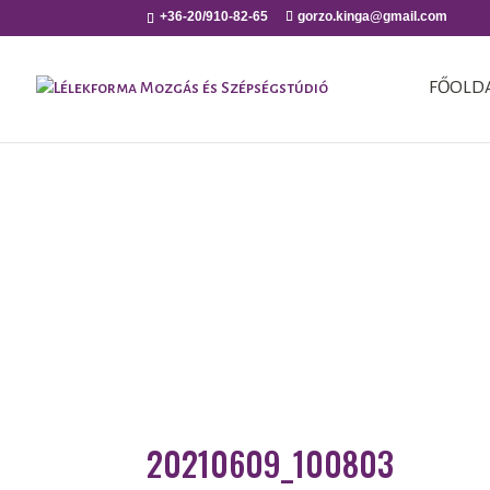
+36-20/910-82-65
gorzo.kinga@gmail.com
FŐOLD
20210609_100803