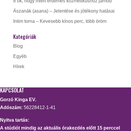
8 ok, hogy miért érdemes kozmetikushoz járnod
Ászanák (asana) – Jelentése és jótékony hatásai
Intim torna – Kevesebb kínos perc, több öröm
Kategóriák
Blog
Egyéb
Hírek
KAPCSOLAT
Gorzó Kinga EV.
Adószám:
56228412-1-41
Nyitva tartás:
A stúdiót mindig az aktuális órakezdés előtt 15 perccel