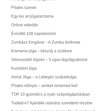
Pilates üzenet
Egy kis arcjóga/arctorna
Online videótár
Évindító 108 napüdvözlet
Zumbázz Kingával – A Zumba története
Kismama jóga – készülj a szülésre
Stresszoldó légzés – 5 ujjas légzőgyakorlat
Kundalini jóga
Aerial Jóga – a Lebegés szabadsága
Pilates előnyei – amiket ismerned kell
TOP 10 gyümölcs a nyári szépségápolásban
Tudtad-e? Ajándék utalvány szeretteid részére