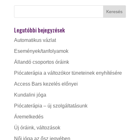
Legutóbbi bejegyzések
Automatikus vázlat
Események/tanfolyamok
Állandó csoportos óráink
Piócaterápia a változókor tüneteinek enyhítésére
Access Bars kezelés előnyei
Kundalini jóga
Piócaterápia – új szolgáltatásunk
Áremelkedés
Új óráink, változások
Női jóga az ősz jegyében