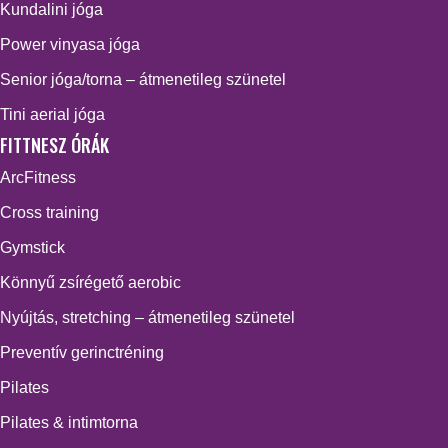
Kundalini jóga
Power vinyasa jóga
Senior jóga/torna – átmenetileg szünetel
Tini aerial jóga
FITTNESZ ÓRÁK
ArcFitness
Cross training
Gymstick
Könnyű zsírégető aerobic
Nyújtás, stretching – átmenetileg szünetel
Preventív gerinctréning
Pilates
Pilates & intimtorna