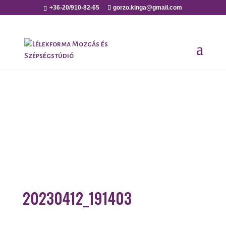
+36-20/910-82-65
gorzo.kinga@gmail.com
20230412_191403