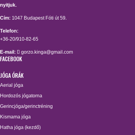
nyitjuk.
Cím:
1047 Budapest Fóti út 59.
Telefon:
+36-20/910-82-65
E-mail:
gorzo.kinga@gmail.com
FACEBOOK
JÓGA ÓRÁK
Aerial jóga
Hordozós jógatorna
Gerincjóga/gerinctréning
Kismama jóga
Hatha jóga (kezdő)