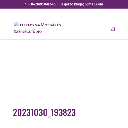
+36-20/910-82-65
gorzo.kinga@gmail.com
20231030_193823