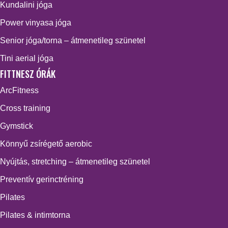
Kundalini jóga
Power vinyasa jóga
Senior jóga/torna – átmenetileg szünetel
Tini aerial jóga
FITTNESZ ÓRÁK
ArcFitness
Cross training
Gymstick
Könnyű zsírégető aerobic
Nyújtás, stretching – átmenetileg szünetel
Preventív gerinctréning
Pilates
Pilates & intimtorna