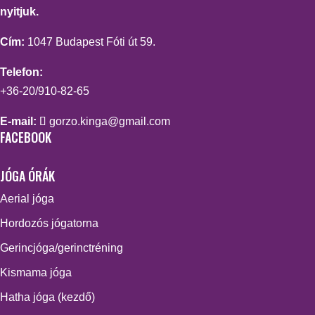
nyitjuk.
Cím:
1047 Budapest Fóti út 59.
Telefon:
+36-20/910-82-65
E-mail:
gorzo.kinga@gmail.com
FACEBOOK
JÓGA ÓRÁK
Aerial jóga
Hordozós jógatorna
Gerincjóga/gerinctréning
Kismama jóga
Hatha jóga (kezdő)