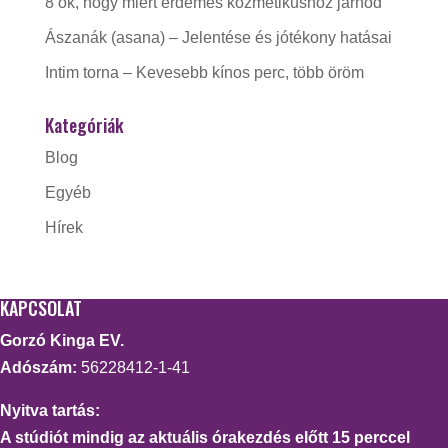
8 ok, hogy miért érdemes kozmetikushoz járnod
Ászanák (asana) – Jelentése és jótékony hatásai
Intim torna – Kevesebb kínos perc, több öröm
Kategóriák
Blog
Egyéb
Hírek
KAPCSOLAT
Gorzó Kinga EV.
Adószám:
56228412-1-41
Nyitva tartás:
A stúdiót mindig az aktuális órakezdés előtt 15 perccel