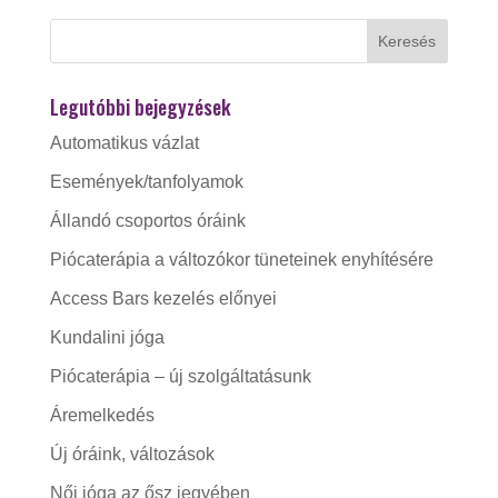
Legutóbbi bejegyzések
Automatikus vázlat
Események/tanfolyamok
Állandó csoportos óráink
Piócaterápia a változókor tüneteinek enyhítésére
Access Bars kezelés előnyei
Kundalini jóga
Piócaterápia – új szolgáltatásunk
Áremelkedés
Új óráink, változások
Női jóga az ősz jegyében