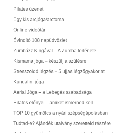
Pilates üzenet
Egy kis arcjóga/arctorna
Online videótár
Évindító 108 napüdvözlet
Zumbázz Kingával – A Zumba története
Kismama jóga – készülj a szülésre
Stresszoldó légzés – 5 ujjas légzőgyakorlat
Kundalini jóga
Aerial Jóga – a Lebegés szabadsága
Pilates előnyei – amiket ismerned kell
TOP 10 gyümölcs a nyári szépségápolásban
Tudtad-e? Ajándék utalvány szeretteid részére