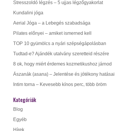
Stresszoldó légzés – 5 ujjas légzőgyakorlat
Kundalini jóga
Aerial Jóga – a Lebegés szabadsága
Pilates előnyei – amiket ismerned kell
TOP 10 gyümölcs a nyári szépségápolásban
Tudtad-e? Ajándék utalvány szeretteid részére
8 ok, hogy miért érdemes kozmetikushoz járnod
Ászanák (asana) – Jelentése és jótékony hatásai
Intim torna – Kevesebb kínos perc, több öröm
Kategóriák
Blog
Egyéb
Hírek