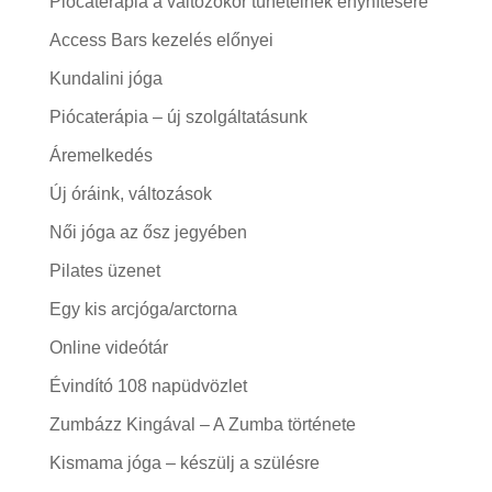
Piócaterápia a változókor tüneteinek enyhítésére
Access Bars kezelés előnyei
Kundalini jóga
Piócaterápia – új szolgáltatásunk
Áremelkedés
Új óráink, változások
Női jóga az ősz jegyében
Pilates üzenet
Egy kis arcjóga/arctorna
Online videótár
Évindító 108 napüdvözlet
Zumbázz Kingával – A Zumba története
Kismama jóga – készülj a szülésre