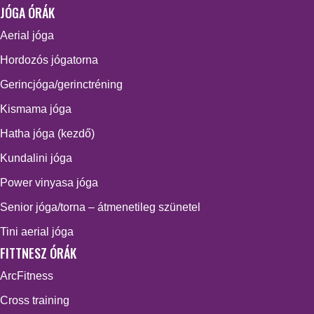
JÓGA ÓRÁK
Aerial jóga
Hordozós jógatorna
Gerincjóga/gerinctréning
Kismama jóga
Hatha jóga (kezdő)
Kundalini jóga
Power vinyasa jóga
Senior jóga/torna – átmenetileg szünetel
Tini aerial jóga
FITTNESZ ÓRÁK
ArcFitness
Cross training