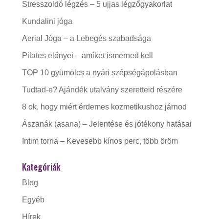
Stresszoldó légzés – 5 ujjas légzőgyakorlat
Kundalini jóga
Aerial Jóga – a Lebegés szabadsága
Pilates előnyei – amiket ismerned kell
TOP 10 gyümölcs a nyári szépségápolásban
Tudtad-e? Ajándék utalvány szeretteid részére
8 ok, hogy miért érdemes kozmetikushoz járnod
Ászanák (asana) – Jelentése és jótékony hatásai
Intim torna – Kevesebb kínos perc, több öröm
Kategóriák
Blog
Egyéb
Hírek