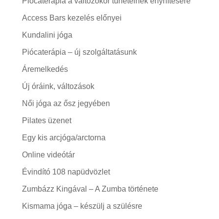
Piócaterápia a változókor tüneteinek enyhítésére
Access Bars kezelés előnyei
Kundalini jóga
Piócaterápia – új szolgáltatásunk
Áremelkedés
Új óráink, változások
Női jóga az ősz jegyében
Pilates üzenet
Egy kis arcjóga/arctorna
Online videótár
Évindító 108 napüdvözlet
Zumbázz Kingával – A Zumba története
Kismama jóga – készülj a szülésre