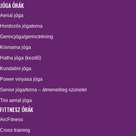
JÓGA ÓRÁK
Aerial jóga
Hordozós jógatorna
Gerincjóga/gerinctréning
Kismama jóga
Hatha jóga (kezdő)
Kundalini jóga
Power vinyasa jóga
Senior jóga/torna – átmenetileg szünetel
Tini aerial jóga
FITTNESZ ÓRÁK
ArcFitness
Cross training