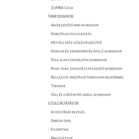
ZUMBA Gold
TANFOLYAMOK
Arcfeszesítő mini workshop
Hangtálas foglalkozás
Hétvégi apás szülésfelkészítő
Homlok és szemkörnyék ápoló workshop
Jóga alapgyakorlatok workshop
Nyak, toka, dekoltázs feszesítő workshop
Relaxáció, meditáció tanfolyam kezdőknek
Táborok
Váll és csípő nyitó aerial workshop
SZOLGÁLTATÁSOK
Access Bars kezelés
Kinesio tape
Kozmetika
Masszázsok