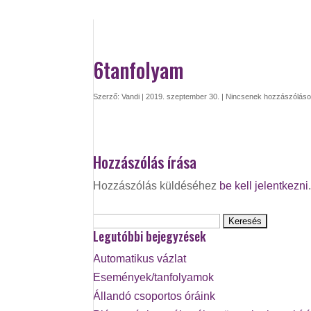
6tanfolyam
Szerző:
Vandi
|
2019. szeptember 30.
|
Nincsenek hozzászólás
Hozzászólás írása
Hozzászólás küldéséhez
be kell jelentkezni
Keresés:
Legutóbbi bejegyzések
Automatikus vázlat
Események/tanfolyamok
Állandó csoportos óráink