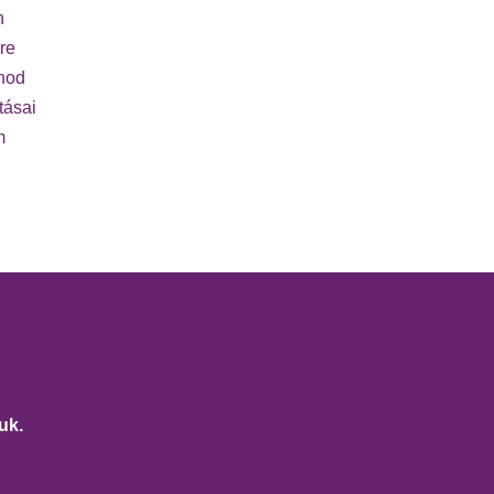
n
re
rnod
tásai
m
uk.