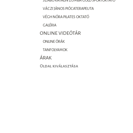
SZABÓ KATALIN ZUMBA GOLD SPORTOKTATÓ
VÁCZI JÁNOS PIÓCATERAPEUTA
VÉGH NÓRA PILATES OKTATÓ
GALÉRIA
ONLINE VIDEÓTÁR
ONLINE ÓRÁK
TANFOLYAMOK
ÁRAK
Oldal kiválasztása