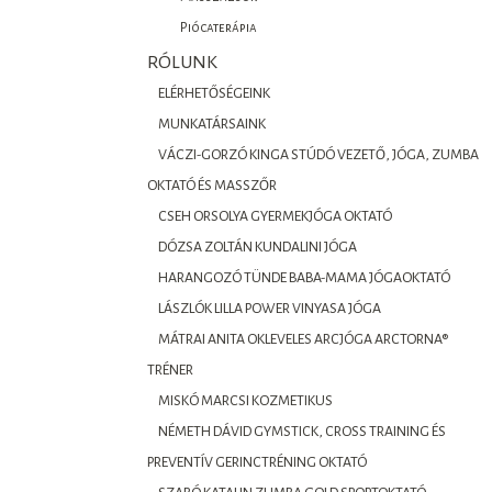
Piócaterápia
RÓLUNK
ELÉRHETŐSÉGEINK
MUNKATÁRSAINK
VÁCZI-GORZÓ KINGA STÚDÓ VEZETŐ, JÓGA, ZUMBA
OKTATÓ ÉS MASSZŐR
CSEH ORSOLYA GYERMEKJÓGA OKTATÓ
DÓZSA ZOLTÁN KUNDALINI JÓGA
HARANGOZÓ TÜNDE BABA-MAMA JÓGAOKTATÓ
LÁSZLÓK LILLA POWER VINYASA JÓGA
MÁTRAI ANITA OKLEVELES ARCJÓGA ARCTORNA®
TRÉNER
MISKÓ MARCSI KOZMETIKUS
NÉMETH DÁVID GYMSTICK, CROSS TRAINING ÉS
PREVENTÍV GERINCTRÉNING OKTATÓ