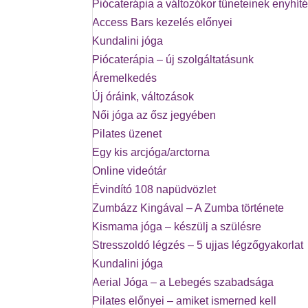
Piócaterápia a változókor tüneteinek enyhít
Access Bars kezelés előnyei
Kundalini jóga
Piócaterápia – új szolgáltatásunk
Áremelkedés
Új óráink, változások
Női jóga az ősz jegyében
Pilates üzenet
Egy kis arcjóga/arctorna
Online videótár
Évindító 108 napüdvözlet
Zumbázz Kingával – A Zumba története
Kismama jóga – készülj a szülésre
Stresszoldó légzés – 5 ujjas légzőgyakorlat
Kundalini jóga
Aerial Jóga – a Lebegés szabadsága
Pilates előnyei – amiket ismerned kell