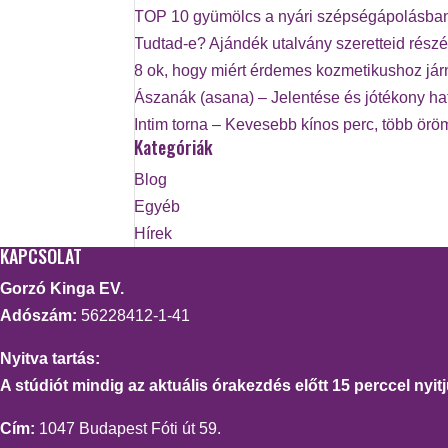
TOP 10 gyümölcs a nyári szépségápolásba
Tudtad-e? Ajándék utalvány szeretteid részé
8 ok, hogy miért érdemes kozmetikushoz já
Ászanák (asana) – Jelentése és jótékony ha
Intim torna – Kevesebb kínos perc, több örö
Kategóriák
Blog
Egyéb
Hírek
KAPCSOLAT
Gorzó Kinga EV.
Adószám:
56228412-1-41
Nyitva tartás:
A stúdiót mindig az aktuális órakezdés előtt 15 perccel nyitj
Cím:
1047 Budapest Fóti út 59.