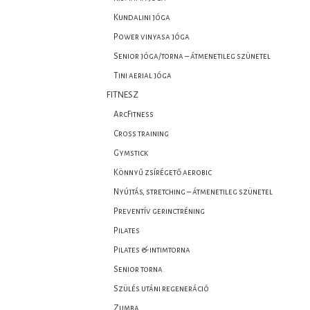
Kundalini jóga
Power vinyasa jóga
Senior jóga/torna – átmenetileg szünetel
Tini aerial jóga
FITNESZ
ArcFitness
Cross training
Gymstick
Könnyű zsírégető aerobic
Nyújtás, stretching – átmenetileg szünetel
Preventív gerinctréning
Pilates
Pilates & intimtorna
Senior torna
Szülés utáni regeneráció
Zumba