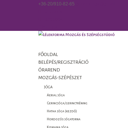
+36-20/910-82-65
gorzo.kinga@gmail.com
Facebook
Facebook
0 Elemek
FŐOLDAL
BELÉPÉS/REGISZTRÁCIÓ
ÓRAREND
MOZGÁS-SZÉPÉSZET
JÓGA
Aerial jóga
Gerincjóga/gerinctréning
Hatha jóga (kezdő)
Hordozós jógatorna
Kismama jóga