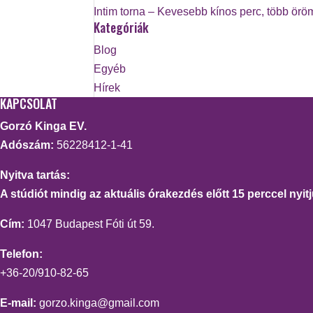
Intim torna – Kevesebb kínos perc, több örö
Kategóriák
Blog
Egyéb
Hírek
KAPCSOLAT
Gorzó Kinga EV.
Adószám:
56228412-1-41
Nyitva tartás:
A stúdiót mindig az aktuális órakezdés előtt 15 perccel nyitj
Cím:
1047 Budapest Fóti út 59.
Telefon:
+36-20/910-82-65
E-mail:
gorzo.kinga@gmail.com