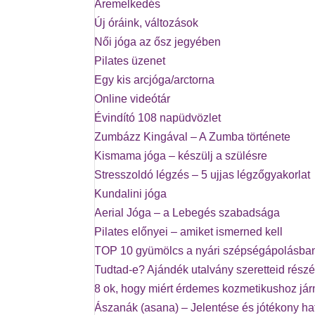
Áremelkedés
Új óráink, változások
Női jóga az ősz jegyében
Pilates üzenet
Egy kis arcjóga/arctorna
Online videótár
Évindító 108 napüdvözlet
Zumbázz Kingával – A Zumba története
Kismama jóga – készülj a szülésre
Stresszoldó légzés – 5 ujjas légzőgyakorlat
Kundalini jóga
Aerial Jóga – a Lebegés szabadsága
Pilates előnyei – amiket ismerned kell
TOP 10 gyümölcs a nyári szépségápolásba
Tudtad-e? Ajándék utalvány szeretteid részé
8 ok, hogy miért érdemes kozmetikushoz já
Ászanák (asana) – Jelentése és jótékony ha