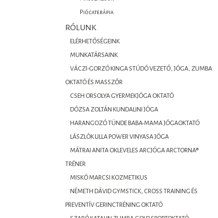
Piócaterápia
RÓLUNK
ELÉRHETŐSÉGEINK
MUNKATÁRSAINK
VÁCZI-GORZÓ KINGA STÚDÓ VEZETŐ, JÓGA, ZUMBA
OKTATÓ ÉS MASSZŐR
CSEH ORSOLYA GYERMEKJÓGA OKTATÓ
DÓZSA ZOLTÁN KUNDALINI JÓGA
HARANGOZÓ TÜNDE BABA-MAMA JÓGAOKTATÓ
LÁSZLÓK LILLA POWER VINYASA JÓGA
MÁTRAI ANITA OKLEVELES ARCJÓGA ARCTORNA®
TRÉNER
MISKÓ MARCSI KOZMETIKUS
NÉMETH DÁVID GYMSTICK, CROSS TRAINING ÉS
PREVENTÍV GERINCTRÉNING OKTATÓ