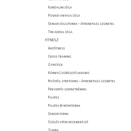
Kundalini jóga
Power vinyasa jóga
Senior jóga/torna – átmenetileg szünetel
Tini aerial jóga
FITNESZ
ArcFitness
Cross training
Gymstick
Könnyű zsírégető aerobic
Nyújtás, stretching – átmenetileg szünetel
Preventív gerinctréning
Pilates
Pilates & intimtorna
Senior torna
Szülés utáni regeneráció
Zumba