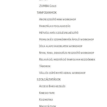
ZUMBA Gold
TANFOLYAMOK
Arcfeszesítő mini workshop
Hangtálas foglalkozás
Hétvégi apás szülésfelkészítő
Homlok és szemkörnyék ápoló workshop
Jóga alapgyakorlatok workshop
Nyak, toka, dekoltázs feszesítő workshop
Relaxáció, meditáció tanfolyam kezdőknek
Táborok
Váll és csípő nyitó aerial workshop
SZOLGÁLTATÁSOK
Access Bars kezelés
Kinesio tape
Kozmetika
Masszázsok