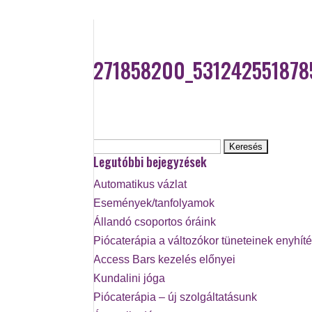
271858200_531242551878
Keresés:
Legutóbbi bejegyzések
Automatikus vázlat
Események/tanfolyamok
Állandó csoportos óráink
Piócaterápia a változókor tüneteinek enyhít
Access Bars kezelés előnyei
Kundalini jóga
Piócaterápia – új szolgáltatásunk