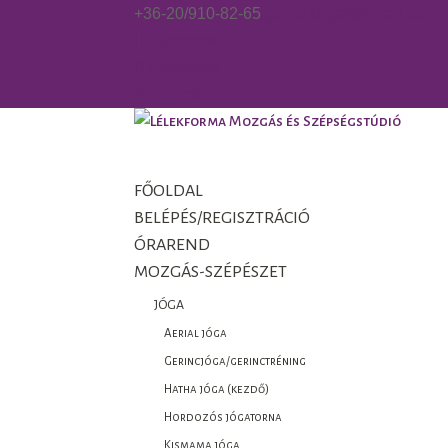
+36-20/910-82-65
gorzo.kinga@gmail.com
Facebook
Facebook
0 Elemek
FŐOLDAL
BELÉPÉS/REGISZTRÁCIÓ
ÓRAREND
MOZGÁS-SZÉPÉSZET
JÓGA
Aerial jóga
Gerincjóga/gerinctréning
Hatha jóga (kezdő)
Hordozós jógatorna
Kismama jóga