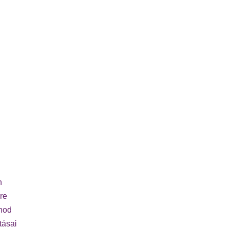
n
re
rnod
tásai