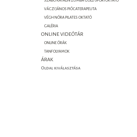
SZABÓ KATALIN ZUMBA GOLD SPORTOKTATÓ
VÁCZI JÁNOS PIÓCATERAPEUTA
VÉGH NÓRA PILATES OKTATÓ
GALÉRIA
ONLINE VIDEÓTÁR
ONLINE ÓRÁK
TANFOLYAMOK
ÁRAK
Oldal kiválasztása