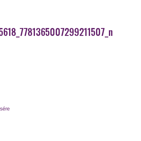
5618_7781365007299211507_n
ésére