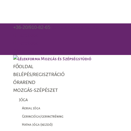
+36-20/910-82-65
gorzo.kinga@gmail.com
Facebook
Facebook
0 Elemek
FŐOLDAL
BELÉPÉS/REGISZTRÁCIÓ
ÓRAREND
MOZGÁS-SZÉPÉSZET
JÓGA
Aerial jóga
Gerincjóga/gerinctréning
Hatha jóga (kezdő)