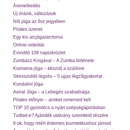
Áremelkedés
Új óráink, változások
Női jóga az ősz jegyében
Pilates üzenet
Egy kis arcjóga/arctorna
Online videótár
Évindító 108 napüdvözlet
Zumbázz Kingával – A Zumba története
Kismama jóga – készülj a szülésre
Stresszoldó légzés – 5 ujjas légzőgyakorlat
Kundalini jóga
Aerial Jóga – a Lebegés szabadsága
Pilates előnyei – amiket ismerned kell
TOP 10 gyümölcs a nyári szépségápolásban
Tudtad-e? Ajándék utalvány szeretteid részére
8 ok, hogy miért érdemes kozmetikushoz járnod