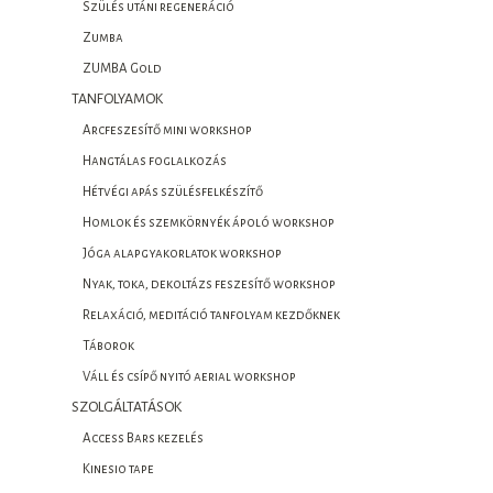
Szülés utáni regeneráció
Zumba
ZUMBA Gold
TANFOLYAMOK
Arcfeszesítő mini workshop
Hangtálas foglalkozás
Hétvégi apás szülésfelkészítő
Homlok és szemkörnyék ápoló workshop
Jóga alapgyakorlatok workshop
Nyak, toka, dekoltázs feszesítő workshop
Relaxáció, meditáció tanfolyam kezdőknek
Táborok
Váll és csípő nyitó aerial workshop
SZOLGÁLTATÁSOK
Access Bars kezelés
Kinesio tape