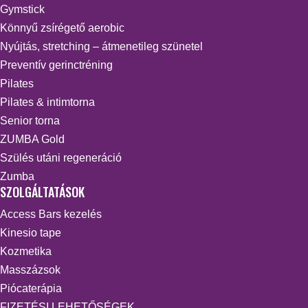
Gymstick
Könnyű zsírégető aerobic
Nyújtás, stretching – átmenetileg szünetel
Preventív gerinctréning
Pilates
Pilates & intimtorna
Senior torna
ZUMBA Gold
Szülés utáni regeneráció
Zumba
SZOLGÁLTATÁSOK
Access Bars kezelés
Kinesio tape
Kozmetika
Masszázsok
Piócaterápia
FIZETÉSI LEHETŐSÉGEK