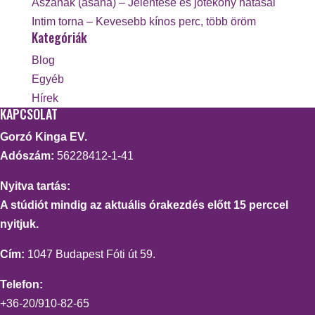
Ászanák (asana) – Jelentése és jótékony hatásai
Intim torna – Kevesebb kínos perc, több öröm
Kategóriák
Blog
Egyéb
Hírek
KAPCSOLAT
Gorzó Kinga EV.
Adószám:
56228412-1-41
Nyitva tartás:
A stúdiót mindig az aktuális órakezdés előtt 15 perccel
nyitjuk.
Cím:
1047 Budapest Fóti út 59.
Telefon:
+36-20/910-82-65