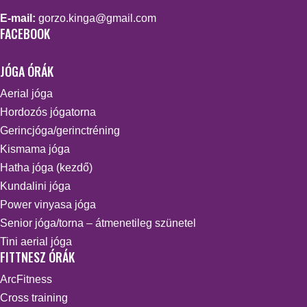
E-mail:
gorzo.kinga@gmail.com
FACEBOOK
JÓGA ÓRÁK
Aerial jóga
Hordozós jógatorna
Gerincjóga/gerinctréning
Kismama jóga
Hatha jóga (kezdő)
Kundalini jóga
Power vinyasa jóga
Senior jóga/torna – átmenetileg szünetel
Tini aerial jóga
FITTNESZ ÓRÁK
ArcFitness
Cross training