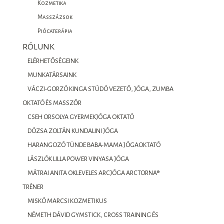
Kozmetika
Masszázsok
Piócaterápia
RÓLUNK
ELÉRHETŐSÉGEINK
MUNKATÁRSAINK
VÁCZI-GORZÓ KINGA STÚDÓ VEZETŐ, JÓGA, ZUMBA
OKTATÓ ÉS MASSZŐR
CSEH ORSOLYA GYERMEKJÓGA OKTATÓ
DÓZSA ZOLTÁN KUNDALINI JÓGA
HARANGOZÓ TÜNDE BABA-MAMA JÓGAOKTATÓ
LÁSZLÓK LILLA POWER VINYASA JÓGA
MÁTRAI ANITA OKLEVELES ARCJÓGA ARCTORNA®
TRÉNER
MISKÓ MARCSI KOZMETIKUS
NÉMETH DÁVID GYMSTICK, CROSS TRAINING ÉS