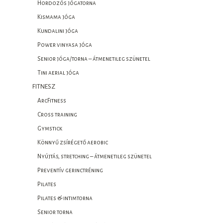
Hordozós jógatorna
Kismama jóga
Kundalini jóga
Power vinyasa jóga
Senior jóga/torna – átmenetileg szünetel
Tini aerial jóga
FITNESZ
ArcFitness
Cross training
Gymstick
Könnyű zsírégető aerobic
Nyújtás, stretching – átmenetileg szünetel
Preventív gerinctréning
Pilates
Pilates & intimtorna
Senior torna