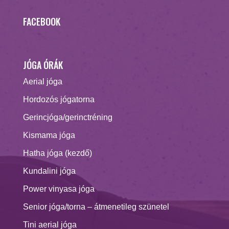
FACEBOOK
JÓGA ÓRÁK
Aerial jóga
Hordozós jógatorna
Gerincjóga/gerinctréning
Kismama jóga
Hatha jóga (kezdő)
Kundalini jóga
Power vinyasa jóga
Senior jóga/torna – átmenetileg szünetel
Tini aerial jóga