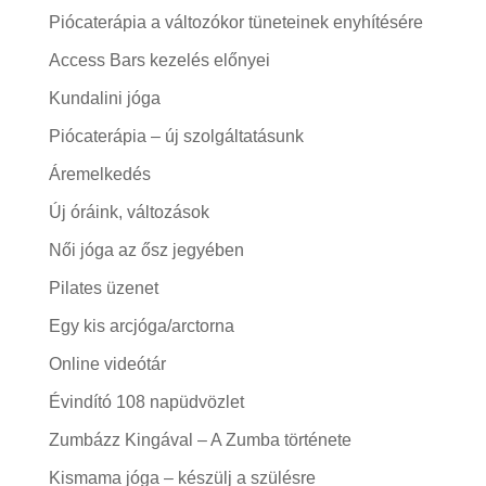
Piócaterápia a változókor tüneteinek enyhítésére
Access Bars kezelés előnyei
Kundalini jóga
Piócaterápia – új szolgáltatásunk
Áremelkedés
Új óráink, változások
Női jóga az ősz jegyében
Pilates üzenet
Egy kis arcjóga/arctorna
Online videótár
Évindító 108 napüdvözlet
Zumbázz Kingával – A Zumba története
Kismama jóga – készülj a szülésre