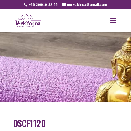
+36-20/910-82-65
gorzo.kinga@gmail.com
DSCF1120