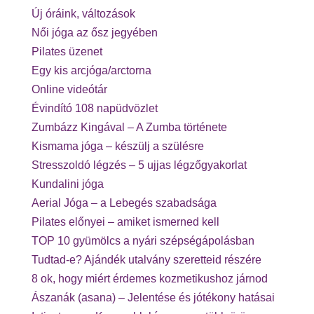
Új óráink, változások
Női jóga az ősz jegyében
Pilates üzenet
Egy kis arcjóga/arctorna
Online videótár
Évindító 108 napüdvözlet
Zumbázz Kingával – A Zumba története
Kismama jóga – készülj a szülésre
Stresszoldó légzés – 5 ujjas légzőgyakorlat
Kundalini jóga
Aerial Jóga – a Lebegés szabadsága
Pilates előnyei – amiket ismerned kell
TOP 10 gyümölcs a nyári szépségápolásban
Tudtad-e? Ajándék utalvány szeretteid részére
8 ok, hogy miért érdemes kozmetikushoz járnod
Ászanák (asana) – Jelentése és jótékony hatásai