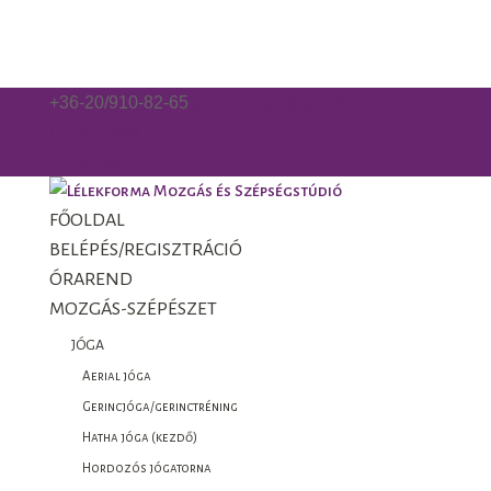
+36-20/910-82-65
gorzo.kinga@gmail.com
Facebook
0 Elemek
FŐOLDAL
BELÉPÉS/REGISZTRÁCIÓ
ÓRAREND
MOZGÁS-SZÉPÉSZET
JÓGA
Aerial jóga
Gerincjóga/gerinctréning
Hatha jóga (kezdő)
Hordozós jógatorna