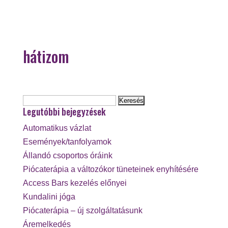
hátizom
Keresés:
Legutóbbi bejegyzések
Automatikus vázlat
Események/tanfolyamok
Állandó csoportos óráink
Piócaterápia a változókor tüneteinek enyhítésére
Access Bars kezelés előnyei
Kundalini jóga
Piócaterápia – új szolgáltatásunk
Áremelkedés