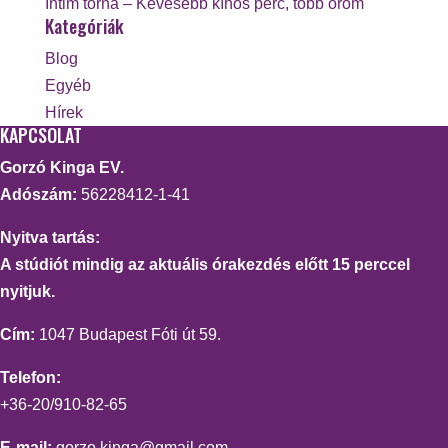
Intim torna – Kevesebb kínos perc, több öröm
Kategóriák
Blog
Egyéb
Hírek
KAPCSOLAT
Gorzó Kinga EV.
Adószám:
56228412-1-41
Nyitva tartás:
A stúdiót mindig az aktuális órakezdés előtt 15 perccel
nyitjuk.
Cím:
1047 Budapest Fóti út 59.
Telefon:
+36-20/910-82-65
E-mail:
gorzo.kinga@gmail.com