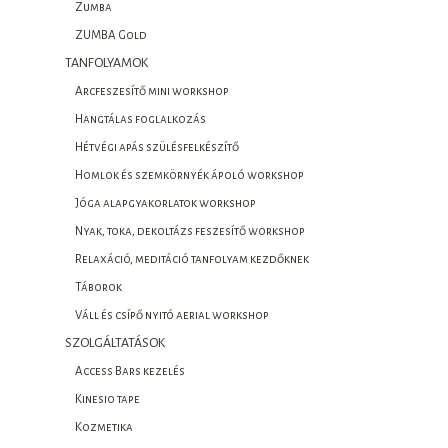
Zumba
ZUMBA Gold
TANFOLYAMOK
Arcfeszesítő mini workshop
Hangtálas foglalkozás
Hétvégi apás szülésfelkészítő
Homlok és szemkörnyék ápoló workshop
Jóga alapgyakorlatok workshop
Nyak, toka, dekoltázs feszesítő workshop
Relaxáció, meditáció tanfolyam kezdőknek
Táborok
Váll és csípő nyitó aerial workshop
SZOLGÁLTATÁSOK
Access Bars kezelés
Kinesio tape
Kozmetika