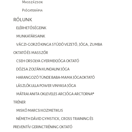
Masszázsok
Piócaterápia
RÓLUNK
ELÉRHETŐSÉGEINK
MUNKATÁRSAINK
VÁCZI-GORZÓ KINGA STÚDÓ VEZETŐ, JÓGA, ZUMBA
OKTATÓ ÉS MASSZŐR
CSEH ORSOLYA GYERMEKJÓGA OKTATÓ
DÓZSA ZOLTÁN KUNDALINI JÓGA
HARANGOZÓ TÜNDE BABA-MAMA JÓGAOKTATÓ
LÁSZLÓK LILLA POWER VINYASA JÓGA
MÁTRAI ANITA OKLEVELES ARCJÓGA ARCTORNA®
TRÉNER
MISKÓ MARCSI KOZMETIKUS
NÉMETH DÁVID GYMSTICK, CROSS TRAINING ÉS
PREVENTÍV GERINCTRÉNING OKTATÓ