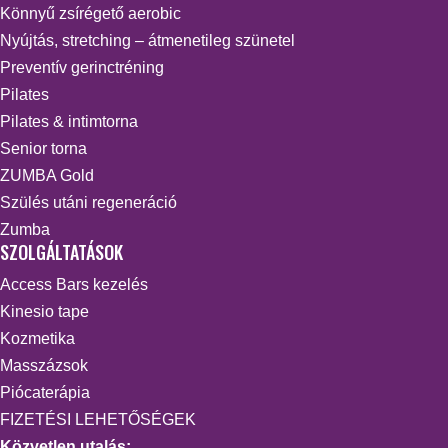
Könnyű zsírégető aerobic
Nyújtás, stretching – átmenetileg szünetel
Preventív gerinctréning
Pilates
Pilates & intimtorna
Senior torna
ZUMBA Gold
Szülés utáni regeneráció
Zumba
SZOLGÁLTATÁSOK
Access Bars kezelés
Kinesio tape
Kozmetika
Masszázsok
Piócaterápia
FIZETÉSI LEHETŐSÉGEK
Közvetlen utalás: