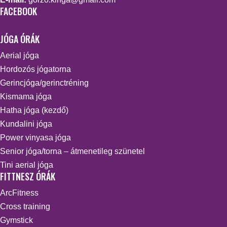
FACEBOOK
JÓGA ÓRÁK
Aerial jóga
Hordozós jógatorna
Gerincjóga/gerinctréning
Kismama jóga
Hatha jóga (kezdő)
Kundalini jóga
Power vinyasa jóga
Senior jóga/torna – átmenetileg szünetel
Tini aerial jóga
FITTNESZ ÓRÁK
ArcFitness
Cross training
Gymstick