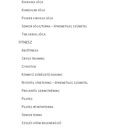
Kismama jóga
Kundalini jóga
Power vinyasa jóga
Senior jóga/torna – átmenetileg szünetel
Tini aerial jóga
FITNESZ
ArcFitness
Cross training
Gymstick
Könnyű zsírégető aerobic
Nyújtás, stretching – átmenetileg szünetel
Preventív gerinctréning
Pilates
Pilates & intimtorna
Senior torna
Szülés utáni regeneráció