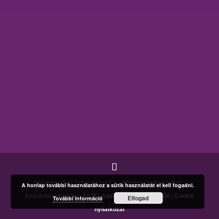
lelekforma.hu | Gorzó Kinga EV. - Minden jog fenntartva! -
A honlap további használatához a sütik használatát el kell fogadni.
Készítette:
amos.hu
|
ÁSZF
|
Adatkezelési tájékoztató
|
Cookie
Elfogad
További információ
nyilatkozat