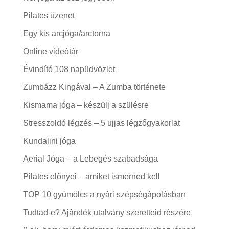
Pilates üzenet
Egy kis arcjóga/arctorna
Online videótár
Évindító 108 napüdvözlet
Zumbázz Kingával – A Zumba története
Kismama jóga – készülj a szülésre
Stresszoldó légzés – 5 ujjas légzőgyakorlat
Kundalini jóga
Aerial Jóga – a Lebegés szabadsága
Pilates előnyei – amiket ismerned kell
TOP 10 gyümölcs a nyári szépségápolásban
Tudtad-e? Ajándék utalvány szeretteid részére