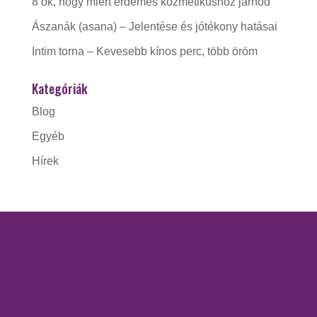
8 ok, hogy miért érdemes kozmetikushoz járnod
Ászanák (asana) – Jelentése és jótékony hatásai
Intim torna – Kevesebb kínos perc, több öröm
Kategóriák
Blog
Egyéb
Hírek
KAPCSOLAT
Gorzó Kinga EV.
Adószám:
56228412-1-41
Nyitva tartás: