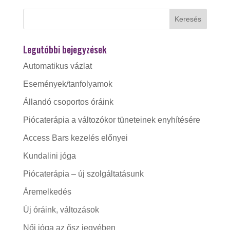
Legutóbbi bejegyzések
Automatikus vázlat
Események/tanfolyamok
Állandó csoportos óráink
Piócaterápia a változókor tüneteinek enyhítésére
Access Bars kezelés előnyei
Kundalini jóga
Piócaterápia – új szolgáltatásunk
Áremelkedés
Új óráink, változások
Női jóga az ősz jegyében