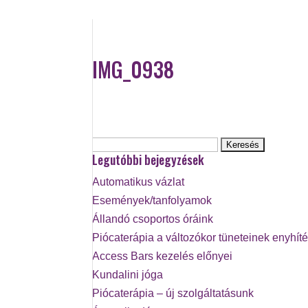
IMG_0938
Keresés:
Legutóbbi bejegyzések
Automatikus vázlat
Események/tanfolyamok
Állandó csoportos óráink
Piócaterápia a változókor tüneteinek enyhít
Access Bars kezelés előnyei
Kundalini jóga
Piócaterápia – új szolgáltatásunk