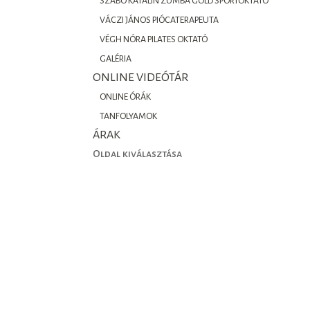
SZABÓ KATALIN ZUMBA GOLD SPORTOKTATÓ
VÁCZI JÁNOS PIÓCATERAPEUTA
VÉGH NÓRA PILATES OKTATÓ
GALÉRIA
ONLINE VIDEÓTÁR
ONLINE ÓRÁK
TANFOLYAMOK
ÁRAK
Oldal kiválasztása