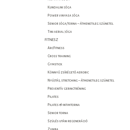
Kundalini jóga
Power vinyasa jóga
Senior jóga/torna – átmenetileg szünetel
Tini aerial jóga
FITNESZ
ArcFitness
Cross training
Gymstick
Könnyű zsírégető aerobic
Nyújtás, stretching – átmenetileg szünetel
Preventív gerinctréning
Pilates
Pilates & intimtorna
Senior torna
Szülés utáni regeneráció
Zumba