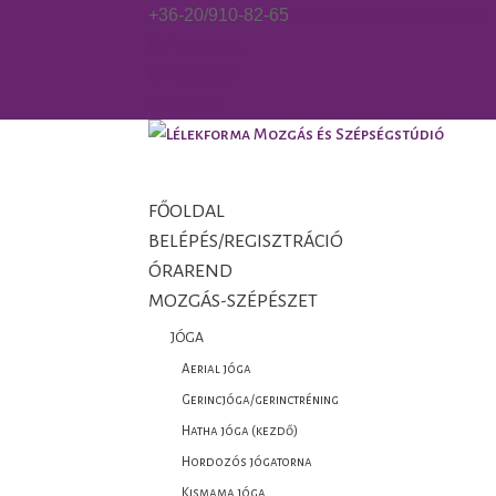
+36-20/910-82-65
gorzo.kinga@gmail.com
Facebook
Facebook
0 Elemek
FŐOLDAL
BELÉPÉS/REGISZTRÁCIÓ
ÓRAREND
MOZGÁS-SZÉPÉSZET
JÓGA
Aerial jóga
Gerincjóga/gerinctréning
Hatha jóga (kezdő)
Hordozós jógatorna
Kismama jóga