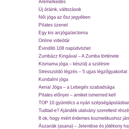
Áremelkedés
Új óráink, változások
Női jóga az ősz jegyében
Pilates üzenet
Egy kis arcjóga/arctorna
Online videótár
Évindító 108 napüdvözlet
Zumbázz Kingával – A Zumba története
Kismama jóga – készülj a szülésre
Stresszoldó légzés – 5 ujjas légzőgyakorlat
Kundalini jóga
Aerial Jóga – a Lebegés szabadsága
Pilates előnyei – amiket ismerned kell
TOP 10 gyümölcs a nyári szépségápolásba
Tudtad-e? Ajándék utalvány szeretteid részé
8 ok, hogy miért érdemes kozmetikushoz já
Ászanák (asana) – Jelentése és jótékony ha