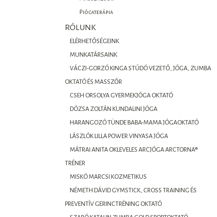
Piócaterápia
RÓLUNK
ELÉRHETŐSÉGEINK
MUNKATÁRSAINK
VÁCZI-GORZÓ KINGA STÚDÓ VEZETŐ, JÓGA, ZUMBA
OKTATÓ ÉS MASSZŐR
CSEH ORSOLYA GYERMEKJÓGA OKTATÓ
DÓZSA ZOLTÁN KUNDALINI JÓGA
HARANGOZÓ TÜNDE BABA-MAMA JÓGAOKTATÓ
LÁSZLÓK LILLA POWER VINYASA JÓGA
MÁTRAI ANITA OKLEVELES ARCJÓGA ARCTORNA®
TRÉNER
MISKÓ MARCSI KOZMETIKUS
NÉMETH DÁVID GYMSTICK, CROSS TRAINING ÉS
PREVENTÍV GERINCTRÉNING OKTATÓ