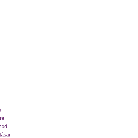
n
re
rnod
tásai