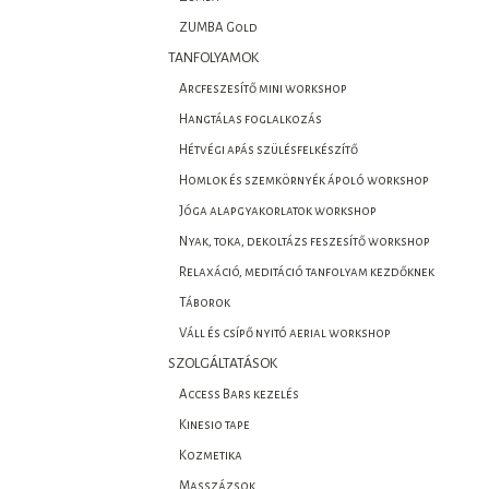
ZUMBA Gold
TANFOLYAMOK
Arcfeszesítő mini workshop
Hangtálas foglalkozás
Hétvégi apás szülésfelkészítő
Homlok és szemkörnyék ápoló workshop
Jóga alapgyakorlatok workshop
Nyak, toka, dekoltázs feszesítő workshop
Relaxáció, meditáció tanfolyam kezdőknek
Táborok
Váll és csípő nyitó aerial workshop
SZOLGÁLTATÁSOK
Access Bars kezelés
Kinesio tape
Kozmetika
Masszázsok