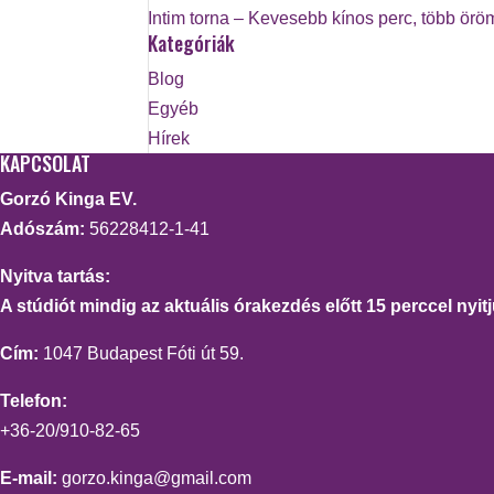
Intim torna – Kevesebb kínos perc, több örö
Kategóriák
Blog
Egyéb
Hírek
KAPCSOLAT
Gorzó Kinga EV.
Adószám:
56228412-1-41
Nyitva tartás:
A stúdiót mindig az aktuális órakezdés előtt 15 perccel nyitj
Cím:
1047 Budapest Fóti út 59.
Telefon:
+36-20/910-82-65
E-mail:
gorzo.kinga@gmail.com