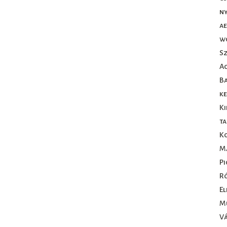
ny
ae
w
Sz
A
B
ke
Ki
ta
K
M
Pi
R
El
M
Vá