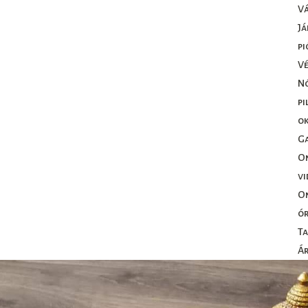
Vá
Já
pi
V
N
pi
ok
Ga
O
vi
O
ó
T
Á