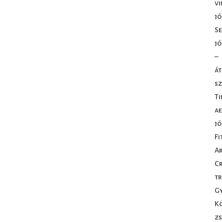
vi
j
Se
jó
–
át
sz
Ti
ae
j
Fi
Ar
C
tr
G
K
zs