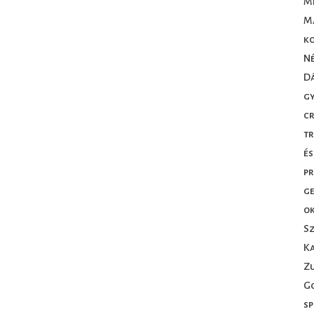
M
M
k
N
D
gy
c
tr
és
pr
ge
ok
S
Ka
Z
G
sp