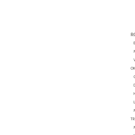
R
OK
TR