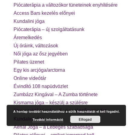
Piócaterápia a változókor tüneteinek enyhítésére
Access Bars kezelés előnyei
Kundalini jóga
Piócaterápia – új szolgáltatásunk
Áremelkedés
Új óráink, változások
Női jóga az ősz jegyében
Pilates üzenet
Egy kis arcjóga/arctorna
Online videótár
Évindító 108 napüdvözlet
Zumbázz Kingával – A Zumba története
Kismama jóga – készülj a szülésre
Stresszoldó légzés – 5 ujjas légzőgyakorlat
A honlap további használatához a sütik használatát el kell fogadni.
Kundalini jóga
Elfogad
További információ
Aerial Jóga – a Lebegés szabadsága