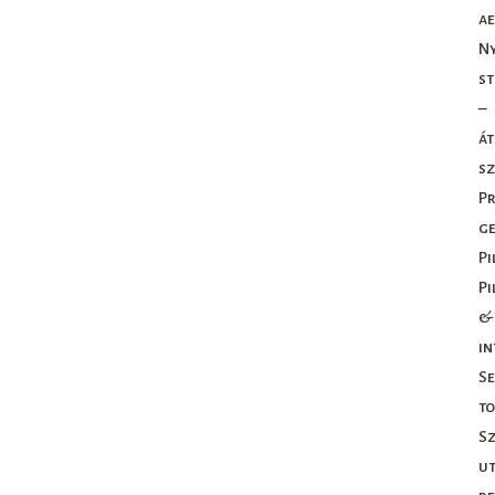
ae
Ny
st
–
át
sz
Pr
ge
Pi
Pi
&
in
Se
t
Sz
ut