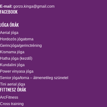
E-mail:
gorzo.kinga@gmail.com
FACEBOOK
JÓGA ÓRÁK
Aerial jóga
Hordozós jógatorna
Gerincjóga/gerinctréning
Kismama jóga
Hatha jóga (kezdő)
Kundalini jóga
Power vinyasa jóga
Senior jóga/torna – átmenetileg szünetel
Tini aerial jóga
FITTNESZ ÓRÁK
ArcFitness
Cross training