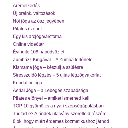
Áremelkedés
Új óráink, változások
Női jóga az ősz jegyében
Pilates üzenet
Egy kis arcjóga/arctorna
Online videótár
Évindító 108 napüdvözlet
Zumbázz Kingával – A Zumba története
Kismama jóga – készülj a szülésre
Stresszoldó légzés – 5 ujjas légzőgyakorlat
Kundalini jóga
Aerial Jóga – a Lebegés szabadsága
Pilates előnyei – amiket ismerned kell
TOP 10 gyümölcs a nyári szépségápolásban
Tudtad-e? Ajándék utalvány szeretteid részére
8 ok, hogy miért érdemes kozmetikushoz járnod