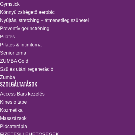
Gymstick
Könnyű zsírégető aerobic
Nyújtás, stretching – átmenetileg szünetel
Preventív gerinctréning
Pilates
Pilates & intimtorna
Senior torna
ZUMBA Gold
Szülés utáni regeneráció
Zumba
SZOLGÁLTATÁSOK
Access Bars kezelés
Kinesio tape
Kozmetika
Masszázsok
Piócaterápia
FIZETÉSI LEHETŐSÉGEK