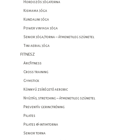
Hordozós jógatorna
Kismama jóga
Kundalini jóga
Power vinyasa jóga
Senior jóga/torna – átmenetileg szünetel
Tini aerial jóga
FITNESZ
ArcFitness
Cross training
Gymstick
Könnyű zsírégető aerobic
Nyújtás, stretching – átmenetileg szünetel
Preventív gerinctréning
Pilates
Pilates & intimtorna
Senior torna