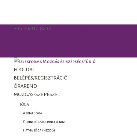
+36-20/910-82-65
gorzo.kinga@gmail.com
Facebook
Facebook
0 Elemek
FŐOLDAL
BELÉPÉS/REGISZTRÁCIÓ
ÓRAREND
MOZGÁS-SZÉPÉSZET
JÓGA
Aerial jóga
Gerincjóga/gerinctréning
Hatha jóga (kezdő)