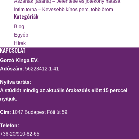
Ászanák (asana) – Jelentése és jótékony hatásai
Intim torna – Kevesebb kínos perc, több öröm
Kategóriák
Blog
Egyéb
Hírek
KAPCSOLAT
Gorzó Kinga EV.
Adószám:
56228412-1-41
Nyitva tartás:
A stúdiót mindig az aktuális órakezdés előtt 15 perccel
nyitjuk.
Cím:
1047 Budapest Fóti út 59.
Telefon:
+36-20/910-82-65