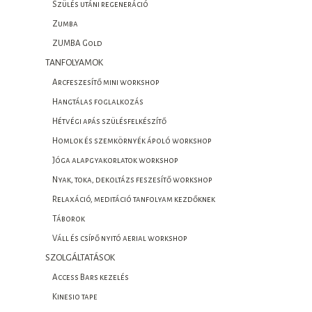
Szülés utáni regeneráció
Zumba
ZUMBA Gold
TANFOLYAMOK
Arcfeszesítő mini workshop
Hangtálas foglalkozás
Hétvégi apás szülésfelkészítő
Homlok és szemkörnyék ápoló workshop
Jóga alapgyakorlatok workshop
Nyak, toka, dekoltázs feszesítő workshop
Relaxáció, meditáció tanfolyam kezdőknek
Táborok
Váll és csípő nyitó aerial workshop
SZOLGÁLTATÁSOK
Access Bars kezelés
Kinesio tape