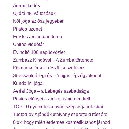
Áremelkedés
Új óráink, változások
Női jóga az ősz jegyében
Pilates üzenet
Egy kis arcjóga/arctorna
Online videótár
Évindító 108 napüdvözlet
Zumbázz Kingával – A Zumba története
Kismama jóga – készülj a szülésre
Stresszoldó légzés – 5 ujjas légzőgyakorlat
Kundalini jóga
Aerial Jóga – a Lebegés szabadsága
Pilates előnyei – amiket ismerned kell
TOP 10 gyümölcs a nyári szépségápolásban
Tudtad-e? Ajándék utalvány szeretteid részére
8 ok, hogy miért érdemes kozmetikushoz járnod