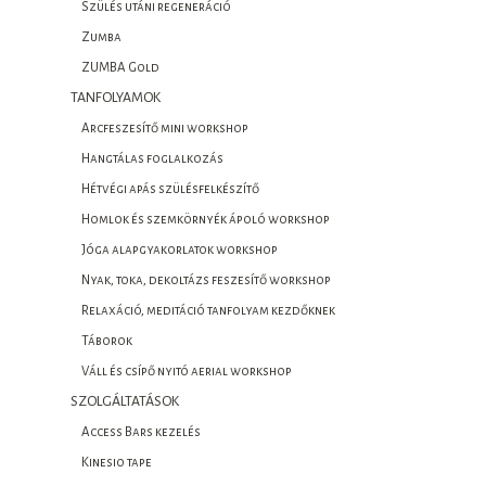
Szülés utáni regeneráció
Zumba
ZUMBA Gold
TANFOLYAMOK
Arcfeszesítő mini workshop
Hangtálas foglalkozás
Hétvégi apás szülésfelkészítő
Homlok és szemkörnyék ápoló workshop
Jóga alapgyakorlatok workshop
Nyak, toka, dekoltázs feszesítő workshop
Relaxáció, meditáció tanfolyam kezdőknek
Táborok
Váll és csípő nyitó aerial workshop
SZOLGÁLTATÁSOK
Access Bars kezelés
Kinesio tape