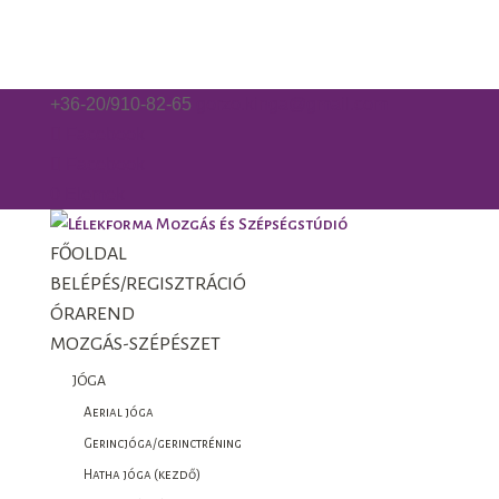
+36-20/910-82-65
gorzo.kinga@gmail.com
Facebook
Facebook
0 Elemek
FŐOLDAL
BELÉPÉS/REGISZTRÁCIÓ
ÓRAREND
MOZGÁS-SZÉPÉSZET
JÓGA
Aerial jóga
Gerincjóga/gerinctréning
Hatha jóga (kezdő)