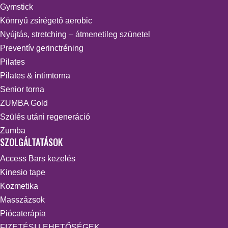
Gymstick
Könnyű zsírégető aerobic
Nyújtás, stretching – átmenetileg szünetel
Preventív gerinctréning
Pilates
Pilates & intimtorna
Senior torna
ZUMBA Gold
Szülés utáni regeneráció
Zumba
SZOLGÁLTATÁSOK
Access Bars kezelés
Kinesio tape
Kozmetika
Masszázsok
Piócaterápia
FIZETÉSI LEHETŐSÉGEK