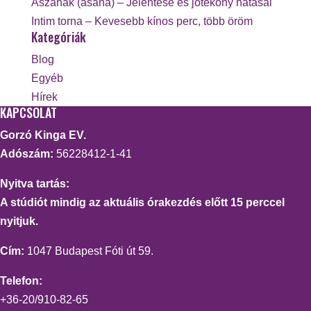
Ászanák (asana) – Jelentése és jótékony hatásai
Intim torna – Kevesebb kínos perc, több öröm
Kategóriák
Blog
Egyéb
Hírek
KAPCSOLAT
Gorzó Kinga EV.
Adószám:
56228412-1-41
Nyitva tartás:
A stúdiót mindig az aktuális órakezdés előtt 15 perccel
nyitjuk.
Cím:
1047 Budapest Fóti út 59.
Telefon:
+36-20/910-82-65