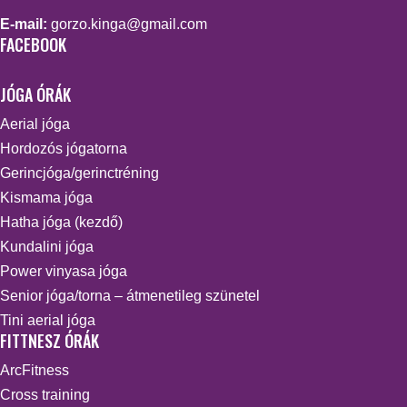
E-mail:
gorzo.kinga@gmail.com
FACEBOOK
JÓGA ÓRÁK
Aerial jóga
Hordozós jógatorna
Gerincjóga/gerinctréning
Kismama jóga
Hatha jóga (kezdő)
Kundalini jóga
Power vinyasa jóga
Senior jóga/torna – átmenetileg szünetel
Tini aerial jóga
FITTNESZ ÓRÁK
ArcFitness
Cross training