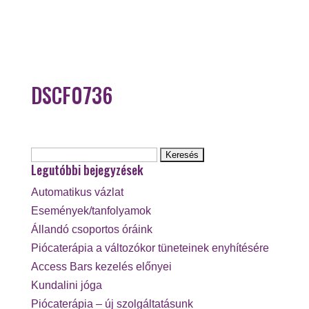
DSCF0736
Keresés:
Legutóbbi bejegyzések
Automatikus vázlat
Események/tanfolyamok
Állandó csoportos óráink
Piócaterápia a változókor tüneteinek enyhítésére
Access Bars kezelés előnyei
Kundalini jóga
Piócaterápia – új szolgáltatásunk