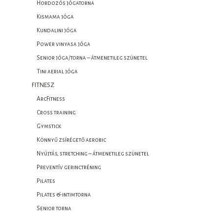
Hordozós jógatorna
Kismama jóga
Kundalini jóga
Power vinyasa jóga
Senior jóga/torna – átmenetileg szünetel
Tini aerial jóga
FITNESZ
ArcFitness
Cross training
Gymstick
Könnyű zsírégető aerobic
Nyújtás, stretching – átmenetileg szünetel
Preventív gerinctréning
Pilates
Pilates & intimtorna
Senior torna