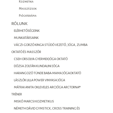
Kozmetika
Masszázsok
Piócaterápia
RÓLUNK
ELÉRHETŐSÉGEINK
MUNKATÁRSAINK
VÁCZI-GORZÓ KINGA STÚDÓ VEZETŐ, JÓGA, ZUMBA
OKTATÓ ÉS MASSZŐR
CSEH ORSOLYA GYERMEKJÓGA OKTATÓ
DÓZSA ZOLTÁN KUNDALINI JÓGA
HARANGOZÓ TÜNDE BABA-MAMA JÓGAOKTATÓ
LÁSZLÓK LILLA POWER VINYASA JÓGA
MÁTRAI ANITA OKLEVELES ARCJÓGA ARCTORNA®
TRÉNER
MISKÓ MARCSI KOZMETIKUS
NÉMETH DÁVID GYMSTICK, CROSS TRAINING ÉS